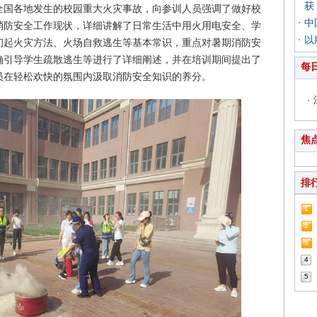
获
全国各地发生的校园重大火灾事故，向参训人员强调了做好校
中
消防安全工作现状，详细讲解了日常生活中用火用电安全、学
以
初起火灾方法、火场自救逃生等基本常识，重点对暑期消防安
确引导学生疏散逃生等进行了详细阐述，并在培训期间提出了
每
员在轻松欢快的氛围内汲取消防安全知识的养分。
焦
排
1
2
3
4
5