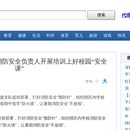
代
教育
健康
生活
时尚
体育
育儿
旅游
游戏
快讯
消防安全负责人开展培训上好校园“安全
课”
深
平
大
小
红
字号:
演
【
援支队提前部署，打好消防安全“预防针”，组织辖区内学校
干
期中筑牢“防火墙”，让暑期消防安全“不放假”。
军
年
前部署，打好消防安全“预防针”，组织辖区内学校消防安全
特
“防火墙”，让暑期消防安全“不放假”。