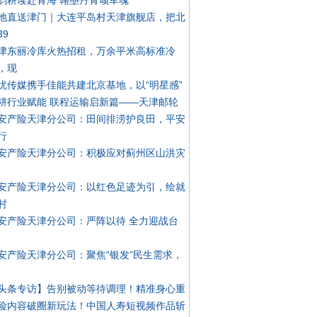
韵耕读赴青海 翰墨丹青颂军魂
地直送津门｜大连平岛村天津旗舰店，把北
39
津东丽冷库火热招租，万余平米高标准冷
，现
忧传媒携手佳能共建北京基地，以“明星感”
耕行业赋能 联程运输启新篇——天津邮轮
安产险天津分公司：田间排涝护良田，平安
行
安产险天津分公司：积极应对蓟州区山洪灾
安产险天津分公司：以红色足迹为引，绘就
村
安产险天津分公司：严阵以待 全力迎战台
安产险天津分公司：聚焦“银发”民生需求，
头条专访】告别被动等待调理！精准身心重
险内容破圈新玩法！中国人寿短视频作品斩