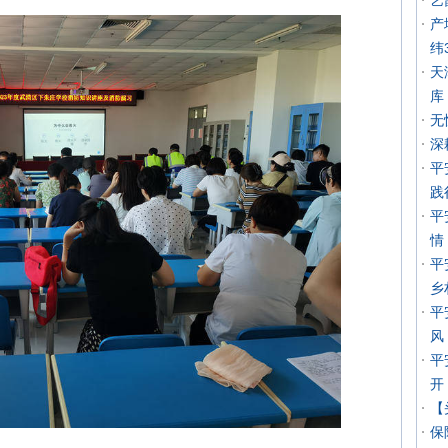
艺
产
纬
天
库
无
深
平
践
平
情
平
乡
平
风
平
开
【
保