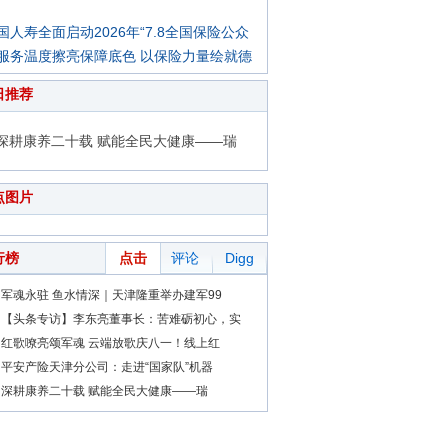
国人寿全面启动2026年“7.8全国保险公众
服务温度擦亮保障底色 以保险力量绘就德
日推荐
深耕康养二十载 赋能全民大健康——瑞
点图片
行榜
点击
评论
Digg
军魂永驻 鱼水情深｜天津隆重举办建军99
【头条专访】李东亮董事长：苦难砺初心，实
红歌嘹亮颂军魂 云端放歌庆八一！线上红
平安产险天津分公司：走进“国家队”机器
深耕康养二十载 赋能全民大健康——瑞