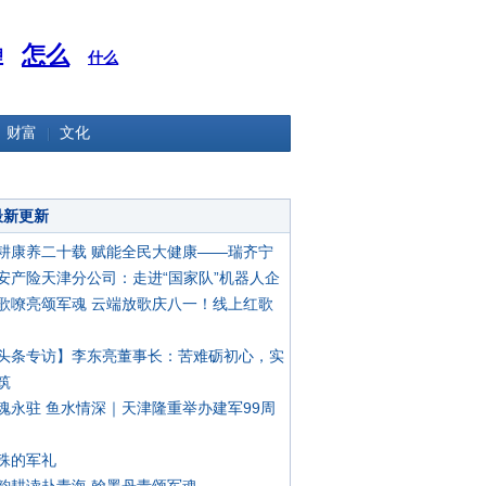
怎么
理
什么
财富
文化
最新更新
耕康养二十载 赋能全民大健康——瑞齐宁
安产险天津分公司：走进“国家队”机器人企
歌嘹亮颂军魂 云端放歌庆八一！线上红歌
头条专访】李东亮董事长：苦难砺初心，实
筑
魂永驻 鱼水情深｜天津隆重举办建军99周
殊的军礼