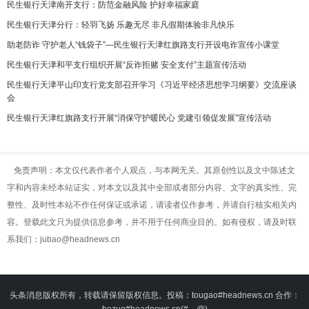
民生银行天津南开支行：防范金融风险 护好幸福家庭
民生银行天津分行：轻羽飞扬 乐趣无尽 非凡假期体验非凡快乐
助老防诈 守护老人“钱袋子”—民生银行天津红旗路支行开设电诈宣传小课堂
民生银行天津和平支行组织开展“反诈拒赌 安全支付”主题宣传活动
民生银行天津平山印支行党支部召开学习《习近平经济思想学习纲要》交流座谈
会
民生银行天津红旗路支行开展“消保守护暖民心 党建引领促发展”宣传活动
免责声明：本文仅代表作者个人观点，与本网无关。其原创性以及文中陈述文
字和内容未经本站证实，对本文以及其中全部或者部分内容、文字的真实性、完
整性、及时性本站不作任何保证或承诺，请读者仅作参考，并请自行核实相关内
容。登载此文只为提供信息参考，并不用于任何商业目的。如有侵权，请及时联
系我们：jubao@headnews.cn
头条消息版权所有，转载请保留版权信息。投稿：tougao#headnews.cn 合作：