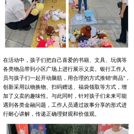
育
育
儿
旅
游
游
戏
快
在活动中，孩子们把自己喜爱的书籍、文具、玩偶等
讯
财
各类物品带到小区广场上进行展示义卖。银行工作人
员与孩子们一起开动脑筋，用合理的方式推销“商品”，
富
文
创新采用以物换物、扫码赠送、福袋领取等方式，增
化
加了义卖的趣味性。与此同时，针对孩子们未来可能
遇到各类金融问题，工作人员通过故事分享的形式进
行耐心讲解，传递正确理财观和价值观。