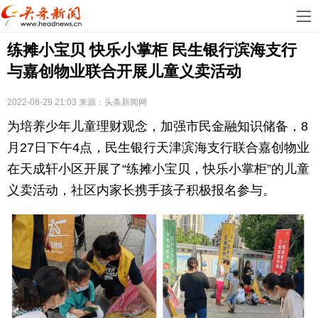
首
练摊小宝贝 快乐小掌柜 民生银行滨海支行
页
娱
与嘉创物业联合开展儿童义卖活动
乐
科
2022-08-29 21:03
来源：
头条新闻网
技
房
为培养少年儿童理财观念，加强市民金融知识储备，8
地
汽
月27日下午4点，民生银行天津滨海支行联合嘉创物业
在天成轩小区开展了“练摊小宝贝，快乐小掌柜”的儿童
产
车
教
义卖活动，社区内家长携手孩子积极报名参与。
育
健
康
生
活
时
尚
体