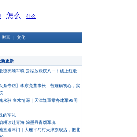
怎么
理
什么
财富
文化
最新更新
歌嘹亮颂军魂 云端放歌庆八一！线上红歌
头条专访】李东亮董事长：苦难砺初心，实
筑
魂永驻 鱼水情深｜天津隆重举办建军99周
殊的军礼
韵耕读赴青海 翰墨丹青颂军魂
地直送津门｜大连平岛村天津旗舰店，把北