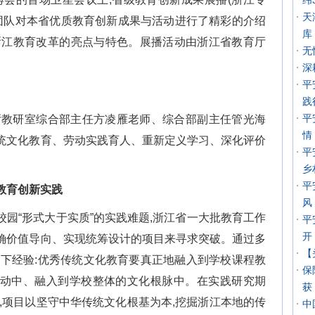
纬
天
室团队对本省优质教育创新成果与活动进行了精彩的介绍
库
浙江教育改革的亮点与特色。展播活动由浙江省教育厅
无
深
平
践
平
厅教研室综合部主任方凌雁老师、综合部副主任管光海
情
统文化教育、劳动实践育人、重新定义学习、深化评价
平
乡
平
教育创新实践
风
园“形式大于实质”的实践难题,浙江省一大批教育工作
平
开
确价值导向、实现统筹设计的项目来寻求突破。通过多
【
以下经验:优秀传统文化教育要真正地融入到学校课程教
保
动中、融入到学校整体的文化根脉中。在实践研究期
获
,项目以坚守中华传统文化根基为本,挖掘浙江本地的传
中