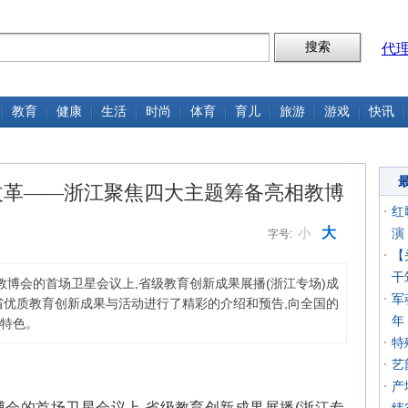
代
教育
健康
生活
时尚
体育
育儿
旅游
游戏
快讯
改革——浙江聚焦四大主题筹备亮相教博
红
大
小
演
字号:
【
干
届教博会的首场卫星会议上,省级教育创新成果展播(浙江专场)成
军
省优质教育创新成果与活动进行了精彩的介绍和预告,向全国的
年
特色。
特
艺
产
届教博会的首场卫星会议上,省级教育创新成果展播(浙江专