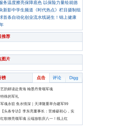
服务温度擦亮保障底色 以保险力量绘就德
央新影中学生频道《时代热点》栏目摄制组
球首条自动化创业流水线诞生！锦上健康
0年
日推荐
点图片
行榜
点击
评论
Digg
艺韵耕读赴青海 翰墨丹青颂军魂
特殊的军礼
军魂永驻 鱼水情深｜天津隆重举办建军99
【头条专访】李东亮董事长：苦难砺初心，实
红歌嘹亮颂军魂 云端放歌庆八一！线上红