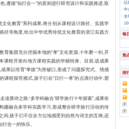
以
色,遵循“知行合一”的原则进行研究设计和实践推进,取
中
全
1
统文化教育”系列成果,将分别从课程设计路径、实践学
路径等角度,给出中华优秀传统文化教育的浙江实践方
每
育集团充分挖掘本地的“孝”文化资源,十年磨一剑,开
焦
校本课程开发向地方课程实践的华丽转身。目前,该成果
,成果以培育“孝德”为突破口,形成了问题探究式、情感
排
课程探究模式,孩子们在“日行一孝”的点滴行动中,塑
1
2
3
走读唐诗之路:‘多学科融合’研学旅行十年探索”,成果依
4
,构建融合多学科实践学习,形成整合研学旅行活动的传
5
之间,孩子们不仅全方位地感受到自然与诗文的互映,还
知行合一的快乐。