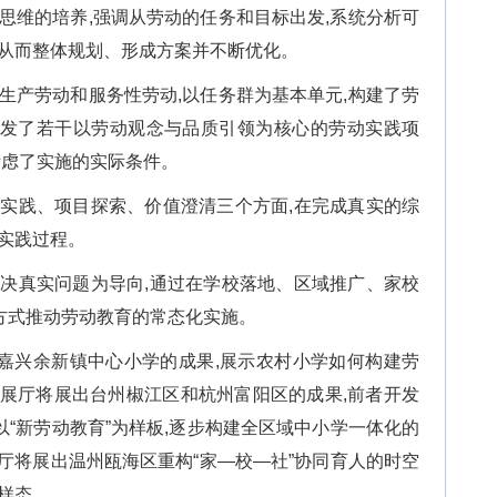
思维的培养,强调从劳动的任务和目标出发,系统分析可
,从而整体规划、形成方案并不断优化。
生产劳动和服务性劳动,以任务群为基本单元,构建了劳
发了若干以劳动观念与品质引领为核心的劳动实践项
考虑了实施的实际条件。
历实践、项目探索、价值澄清三个方面,在完成真实的综
实践过程。
解决真实问题为导向,通过在学校落地、区域推广、家校
的方式推动劳动教育的常态化实施。
出嘉兴余新镇中心小学的成果,展示农村小学如何构建劳
成果展厅将展出台州椒江区和杭州富阳区的成果,前者开发
者以“新劳动教育”为样板,逐步构建全区域中小学一体化的
果展厅将展出温州瓯海区重构“家—校—社”协同育人的时空
样态。