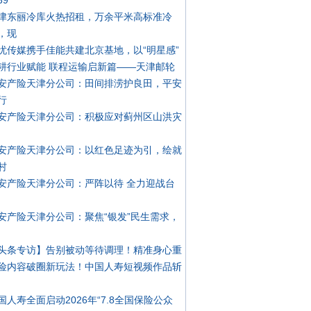
39
津东丽冷库火热招租，万余平米高标准冷
，现
忧传媒携手佳能共建北京基地，以“明星感”
耕行业赋能 联程运输启新篇——天津邮轮
安产险天津分公司：田间排涝护良田，平安
行
安产险天津分公司：积极应对蓟州区山洪灾
安产险天津分公司：以红色足迹为引，绘就
村
安产险天津分公司：严阵以待 全力迎战台
安产险天津分公司：聚焦“银发”民生需求，
头条专访】告别被动等待调理！精准身心重
险内容破圈新玩法！中国人寿短视频作品斩
国人寿全面启动2026年“7.8全国保险公众