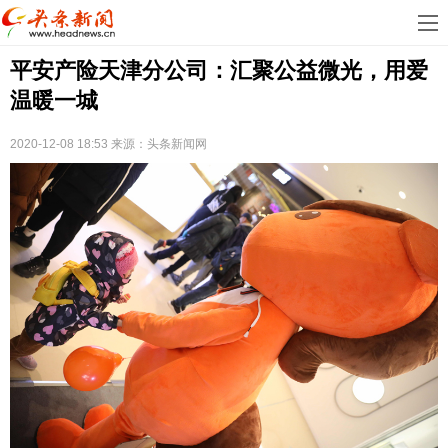
首
平安产险天津分公司：汇聚公益微光，用爱
页
娱
温暖一城
乐
科
2020-12-08 18:53
来源：
头条新闻网
技
房
地
汽
产
车
教
育
健
康
生
活
时
尚
体