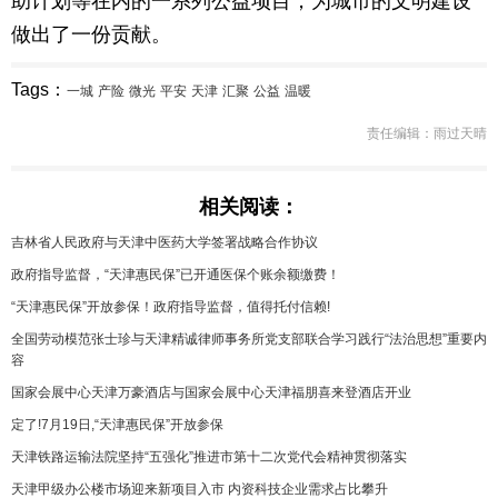
助计划等在内的一系列公益项目，为城市的文明建设
做出了一份贡献。
Tags：
一城
产险
微光
平安
天津
汇聚
公益
温暖
责任编辑：雨过天晴
相关阅读：
吉林省人民政府与天津中医药大学签署战略合作协议
政府指导监督，“天津惠民保”已开通医保个账余额缴费！
“天津惠民保”开放参保！政府指导监督，值得托付信赖!
全国劳动模范张士珍与天津精诚律师事务所党支部联合学习践行“法治思想”重要内
容
国家会展中心天津万豪酒店与国家会展中心天津福朋喜来登酒店开业
定了!7月19日,“天津惠民保”开放参保
天津铁路运输法院坚持“五强化”推进市第十二次党代会精神贯彻落实
天津甲级办公楼市场迎来新项目入市 内资科技企业需求占比攀升