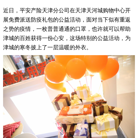
近日，平安产险天津分公司在天津天河城购物中心开
育
育
展免费派送防疫礼包的公益活动，面对当下似有重返
儿
旅
之势的疫情，一枚普普通通的口罩，也许就可以帮助
津城的百姓获得一份心安，这场特别的公益活动，为
游
游
津城的寒冬披上了一层温暖的外衣。
戏
快
讯
财
富
文
化