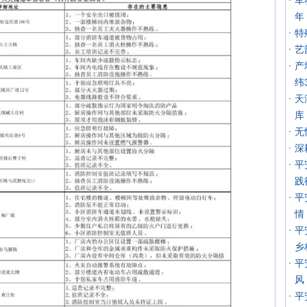
军
年
特
艺
产
纬
天
库
无
深
平
践
平
情
平
乡
平
风
平