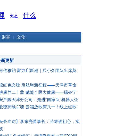
理
什么
怎么
财富
文化
最新更新
河传雅韵 聚力启新程｜兵小久团队出席莫
续红色文脉 启航崭新征程——天津市革命
耕康养二十载 赋能全民大健康——瑞齐宁
安产险天津分公司：走进“国家队”机器人企
歌嘹亮颂军魂 云端放歌庆八一！线上红歌
头条专访】李东亮董事长：苦难砺初心，实
筑