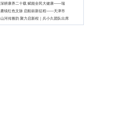
深耕康养二十载 赋能全民大健康——瑞
赓续红色文脉 启航崭新征程——天津市
山河传雅韵 聚力启新程｜兵小久团队出席