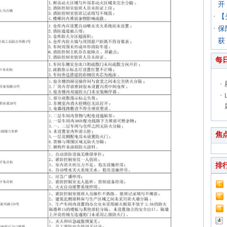
开
【
保
获
每
焦
排
1
2
3
4