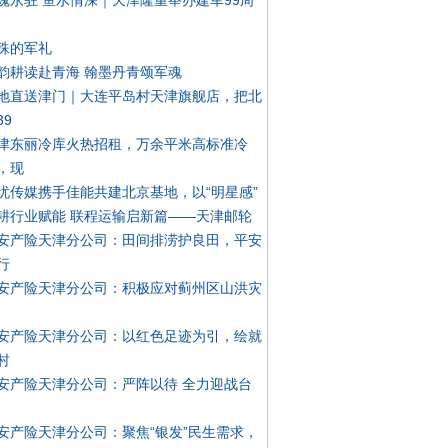
魂永驻 鱼水情深｜天津隆重举办建军99周
殊的军礼
韵耕读赴青海 翰墨丹青颂军魂
地直送津门｜大连平岛村天津旗舰店，把北
39
津东丽冷库火热招租，万余平米高标准冷
，现
忧传媒携手佳能共建北京基地，以“明星感”
耕行业赋能 联程运输启新篇——天津邮轮
安产险天津分公司：田间排涝护良田，平安
行
安产险天津分公司：积极应对蓟州区山洪灾
安产险天津分公司：以红色足迹为引，绘就
村
安产险天津分公司：严阵以待 全力迎战台
安产险天津分公司：聚焦“银发”民生需求，