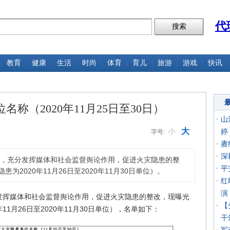
代
教育
健康
生活
时尚
体育
育儿
旅游
游戏
快讯
称（2020年11月25日至30日）
山
大
小
婷
字号:
赓
深
，充分发挥媒体和社会监督舆论作用，促进火灾隐患的整
平
为2020年11月26日至2020年11月30日单位）。
红
演
发挥媒体和社会监督舆论作用，促进火灾隐患的整改，现曝光
【
11月26日至2020年11月30日单位），名单如下：
干