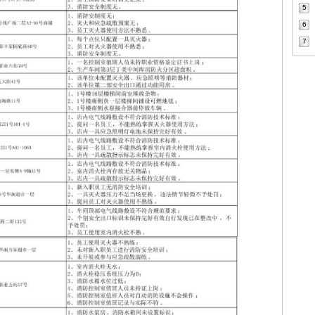
5
6
7