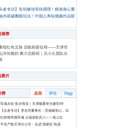
头条专访】告别被动等待调理！精准身心重
险内容破圈新玩法！中国人寿短视频作品斩
日推荐
赓续红色文脉 启航崭新征程——天津市
山河传雅韵 聚力启新程｜兵小久团队出
席
点图片
行榜
点击
评论
Digg
军魂永驻 鱼水情深｜天津隆重举办建军99
【头条专访】李东亮董事长：苦难砺初心，实
红歌嘹亮颂军魂 云端放歌庆八一！线上红
平安产险天津分公司：走进“国家队”机器