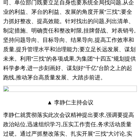
司、单位部门既要立足自身也要系统全局找问题,从企
业的利益、茅台的利益、发展的角度开展“三找”;要全
力抓好整改、提高效能。针对找出的问题,列出清单、
制定措施、明确责任和整改时限,挂牌督战、对表销号,
坚持问题导向、目标导向、结果导向,提高工作效率和
质量,提升管理水平和治理能力;要立足长远发展、谋划
未来。利用“三找”的各项成果,为集团“十四五”规划提供
科学参考,进一步刻画好、谋划好“千亿”台阶之上的起
跑线,推动茅台高质量发展、大踏步前进。
▲ 李静仁主持会议
李静仁就贯彻落实此次会议精神提出要求,强调要提高
政治站位,迅速组织学习,压实工作责任,务求活动质量
过硬。通过严抓整改落实、扎实开展“三找”大讨论,实