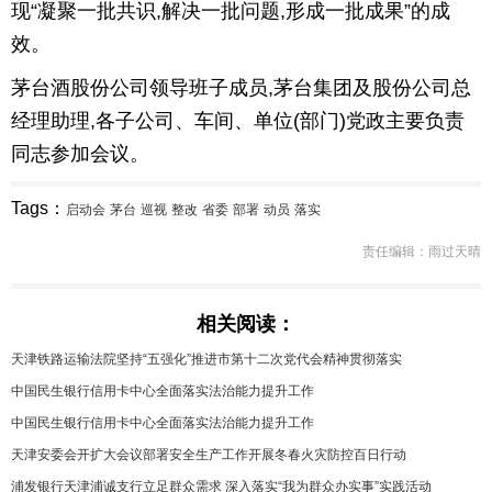
现“凝聚一批共识,解决一批问题,形成一批成果”的成
效。
茅台酒股份公司领导班子成员,茅台集团及股份公司总
经理助理,各子公司、车间、单位(部门)党政主要负责
同志参加会议。
Tags：
启动会
茅台
巡视
整改
省委
部署
动员
落实
责任编辑：雨过天晴
相关阅读：
天津铁路运输法院坚持“五强化”推进市第十二次党代会精神贯彻落实
中国民生银行信用卡中心全面落实法治能力提升工作
中国民生银行信用卡中心全面落实法治能力提升工作
天津安委会开扩大会议部署安全生产工作开展冬春火灾防控百日行动
浦发银行天津浦诚支行立足群众需求 深入落实“我为群众办实事”实践活动