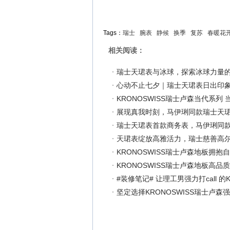
Tags：
瑞士
腕表
静候
换季
复苏
春暖花
相关阅读：
瑞士天珺表与冰球，探索冰球力量
心动不止七夕｜瑞士天珺表日出印
KRONOSWISS瑞士卢森当代系列
展现真我时刻，马伊琍同款瑞士天
瑞士天珺表首款商务表，马伊琍同
天珺表绽放高雅活力，瑞士慈善高
KRONOSWISS瑞士卢森地板拥抱
KRONOSWISS瑞士卢森地板高品
#装修笔记# 让理工男强力打call 的
坚定选择KRONOSWISS瑞士卢森