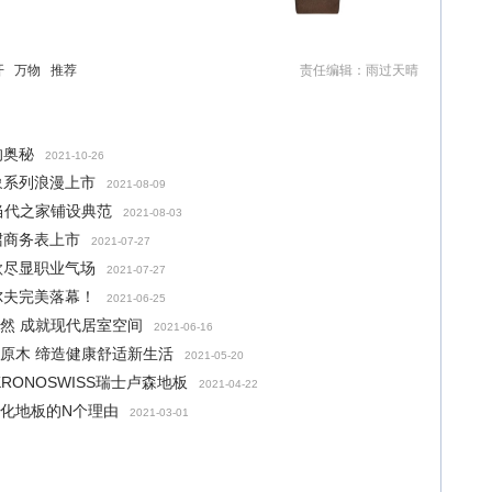
开
万物
推荐
责任编辑：雨过天晴
的奥秘
2021-10-26
象系列浪漫上市
2021-08-09
 当代之家铺设典范
2021-08-03
珺商务表上市
2021-07-27
款尽显职业气场
2021-07-27
尔夫完美落幕！
2021-06-25
自然 成就现代居室空间
2021-06-16
质原木 缔造健康舒适新生活
2021-05-20
KRONOSWISS瑞士卢森地板
2021-04-22
强化地板的N个理由
2021-03-01