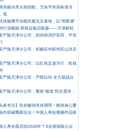
39
津东丽冷库火热招租，万余平米高标准冷
，现
忧传媒携手佳能共建北京基地，以“明星感”
耕行业赋能 联程运输启新篇——天津邮轮
安产险天津分公司：田间排涝护良田，平安
行
安产险天津分公司：积极应对蓟州区山洪灾
安产险天津分公司：以红色足迹为引，绘就
村
安产险天津分公司：严阵以待 全力迎战台
安产险天津分公司：聚焦“银发”民生需求，
头条专访】告别被动等待调理！精准身心重
险内容破圈新玩法！中国人寿短视频作品斩
国人寿全面启动2026年“7.8全国保险公众