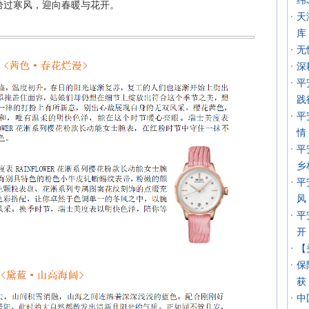
纬
跨过寒风，迎向春暖与花开。
天
库
无
深
平
践
平
情
平
乡
平
风
平
开
【
保
获
中