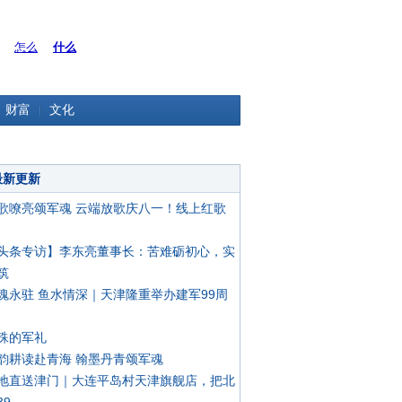
怎么
什么
财富
文化
最新更新
歌嘹亮颂军魂 云端放歌庆八一！线上红歌
头条专访】李东亮董事长：苦难砺初心，实
筑
魂永驻 鱼水情深｜天津隆重举办建军99周
殊的军礼
韵耕读赴青海 翰墨丹青颂军魂
地直送津门｜大连平岛村天津旗舰店，把北