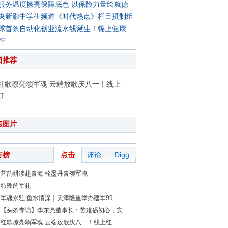
服务温度擦亮保障底色 以保险力量绘就德
央新影中学生频道《时代热点》栏目摄制组
球首条自动化创业流水线诞生！锦上健康
0年
日推荐
红歌嘹亮颂军魂 云端放歌庆八一！线上
红
点图片
行榜
点击
评论
Digg
艺韵耕读赴青海 翰墨丹青颂军魂
特殊的军礼
军魂永驻 鱼水情深｜天津隆重举办建军99
【头条专访】李东亮董事长：苦难砺初心，实
红歌嘹亮颂军魂 云端放歌庆八一！线上红