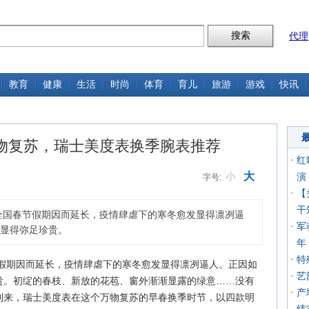
代理
教育
健康
生活
时尚
体育
育儿
旅游
游戏
快讯
物复苏，瑞士美度表换季腕表推荐
红
大
小
演
字号:
【
干
，全国春节假期因而延长，疫情肆虐下的寒冬愈发显得凛冽逼
军
显得弥足珍贵。
年
特
节假期因而延长，疫情肆虐下的寒冬愈发显得凛冽逼人。正因如
艺
贵。初绽的春枝、新放的花苞、窗外渐渐显露的绿意……没有
产
到来，瑞士美度表在这个万物复苏的早春换季时节，以四款明