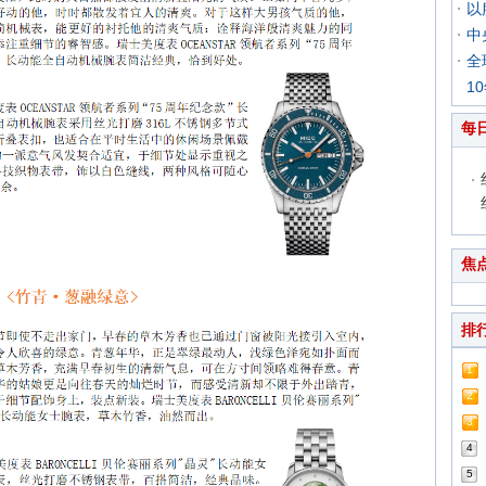
以
中
全
1
每
焦
排
1
2
3
4
5