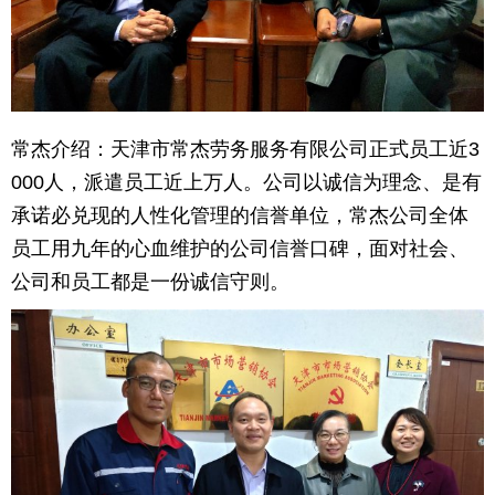
育
育
儿
旅
游
游
常杰介绍：天津市常杰劳务服务有限公司正式员工近3
000人，派遣员工近上万人。公司以诚信为理念、是有
戏
快
承诺必兑现的人性化管理的信誉单位，常杰公司全体
讯
财
员工用九年的心血维护的公司信誉口碑，面对社会、
公司和员工都是一份诚信守则。
富
文
化