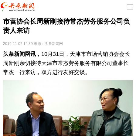
首
市营协会长周新刚接待常杰劳务服务公司负
页
娱
责人来访
乐
科
2019-11-02 14:39
来源：
头条新闻网
技
房
头条新闻网讯
，10月31日，天津市市场营销协会会长
地
汽
周新刚亲切接待天津市常杰劳务服务有限公司董事长
常杰一行来访，双方进行友好交谈。
产
车
教
育
健
康
生
活
时
尚
体