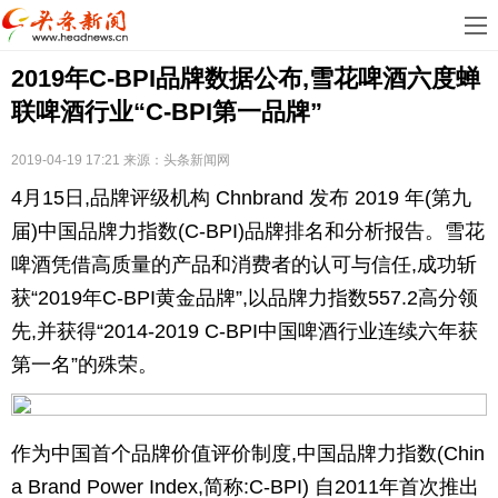
首
​2019年C-BPI品牌数据公布,雪花啤酒六度蝉
页
娱
联啤酒行业“C-BPI第一品牌”
乐
科
2019-04-19 17:21
来源：
头条新闻网
技
房
4月15日,品牌评级机构 Chnbrand 发布 2019 年(第九
地
汽
届)中国品牌力指数(C-BPI)品牌排名和分析报告。雪花
啤酒凭借高质量的产品和消费者的认可与信任,成功斩
产
车
教
获“2019年C-BPI黄金品牌”,以品牌力指数557.2高分领
先,并获得“2014-2019 C-BPI中国啤酒行业连续六年获
育
健
第一名”的殊荣。
康
生
活
时
作为中国首个品牌价值评价制度,中国品牌力指数(Chin
尚
体
a Brand Power Index,简称:C-BPI) 自2011年首次推出