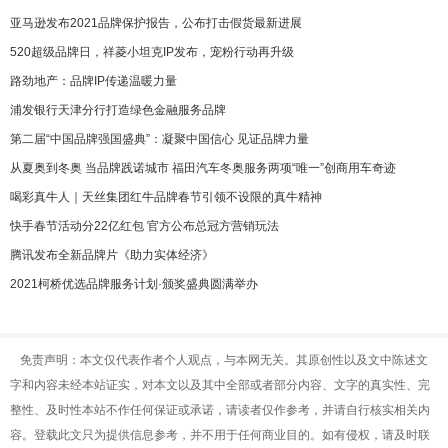
亚马逊发布2021品牌保护报告，公布打击假货最新进展
520超级品牌日，祥菱小坦克IP发布，宠粉行动再升级
路劲地产：品牌IP传递温暖力量
浦发银行天津分行打造绿色金融服务品牌
第二届“中国品牌强国盛典”：凝聚中国信心 见证品牌力量
从夏奥到冬奥 当品牌践诺城市 福田汽车冬奥服务两项“唯一”创商用车奇迹
喝彩真牛人｜天丝集团红牛品牌春节引领不设限的真牛精神
快手春节活动分22亿红包 官方公布总冠方营销玩法
腾讯发布全新品牌片《助力实体经济》
2021柯桥优选品牌服务计划·颁奖盛典圆满举办
免责声明：本文仅代表作者个人观点，与本网无关。其原创性以及文中陈述文
字和内容未经本站证实，对本文以及其中全部或者部分内容、文字的真实性、完
整性、及时性本站不作任何保证或承诺，请读者仅作参考，并请自行核实相关内
容。登载此文只为提供信息参考，并不用于任何商业目的。如有侵权，请及时联