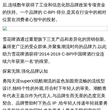
后,连续数年获得了工业和信息化部品牌政策专项资金
育
育
的扶持。一个品牌的 C-BPI 得分,是其在行业中的相对
位置在消费者心智中的投射。
儿
旅
游
游
雪花啤酒通过重塑旗下三支产品和差异化的营销创新,
戏
快
赢得更广泛的受众群体,并聚集潮流时尚的品牌力,以此
讯
财
助力雪花啤酒获得“2014-2019 C-BPI中国啤酒行业连
续六年获第一名”的殊荣。
富
文
探索无限,强化品牌认知
化
勇闯天涯superX炫酷潮流的蓝色加圆滑流畅的流线型
设计,独特个性的外观,符合时下年轻人的审美。潮酷青
年代表王嘉尔作为代言人,与品牌生而无畏的态度完美
契合。品牌赞助时下热点 IP ,给年轻人传递年轻就要勇