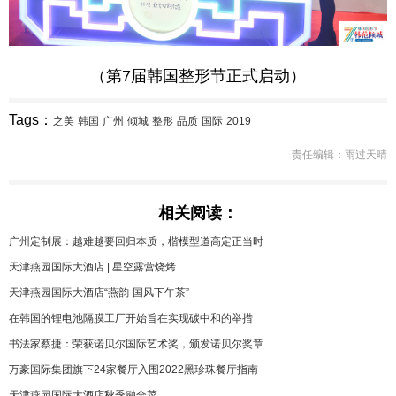
（第7届韩国整形节正式启动）
Tags：
之美
韩国
广州
倾城
整形
品质
国际
2019
责任编辑：雨过天晴
相关阅读：
广州定制展：越难越要回归本质，楷模型道高定正当时
天津燕园国际大酒店 | 星空露营烧烤
天津燕园国际大酒店“燕韵-国风下午茶”
在韩国的锂电池隔膜工厂开始旨在实现碳中和的举措
书法家蔡捷：荣获诺贝尔国际艺术奖，颁发诺贝尔奖章
万豪国际集团旗下24家餐厅入围2022黑珍珠餐厅指南
天津燕园国际大酒店秋季融合菜