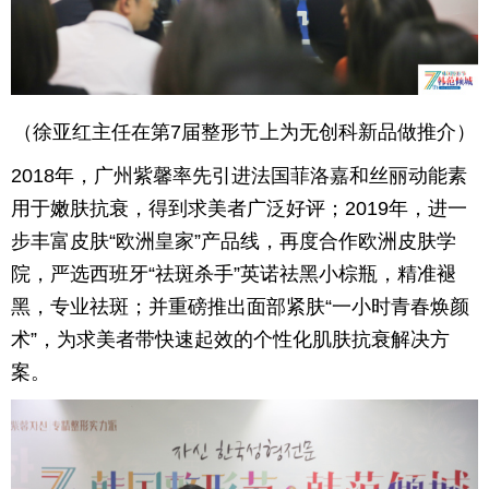
（徐亚红主任在第7届整形节上为无创科新品做推介）
2018年，广州紫馨率先引进法国菲洛嘉和丝丽动能素
用于嫩肤抗衰，得到求美者广泛好评；2019年，进一
步丰富皮肤“欧洲皇家”产品线，再度合作欧洲皮肤学
院，严选西班牙“祛斑杀手”英诺祛黑小棕瓶，精准褪
黑，专业祛斑；并重磅推出面部紧肤“一小时青春焕颜
术”，为求美者带快速起效的个性化肌肤抗衰解决方
案。