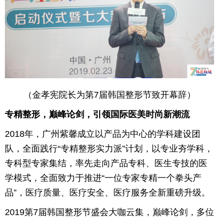
育
育
儿
旅
游
游
戏
快
（金孝宪院长为第7届韩国整形节致开幕辞）
讯
财
专精整形，巅峰论剑，引领国际医美时尚新潮流
富
文
2018年，广州紫馨成立以产品为中心的学科建设团
队，全面践行“专精整形实力派”计划，以专业夯学科，
化
专科型专家集结，率先走向产品专科、医生专技的医
学模式，全面致力于推进“一位专家专精一个拳头产
品”，医疗质量、医疗安全、医疗服务全新重磅升级。
2019第7届韩国整形节盛会大咖云集，巅峰论剑，多位