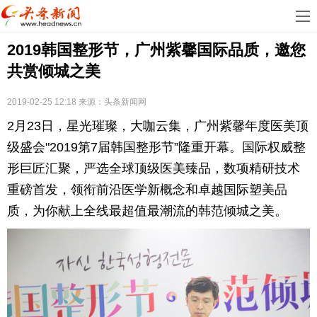
首
2019韩国整形节，广州紫馨国际品质，邀您
页
娱
共赏倾城之美
乐
科
2019-02-25 12:18
来源：
头条新闻网
技
房
2月23日，星光璀璨，大咖云集，广州紫馨年度医美顶
地
汽
级盛会"2019第7届韩国整形节”隆重开幕。国际权威整
形巨匠汇聚，严选全球顶级医美臻品，数项精研技术
产
车
教
重磅首发，领衔前沿医学新概念和卓越国际塑美品
质，为你献上全线最超值最潮流的韩范倾城之美。
育
健
康
生
活
时
尚
体