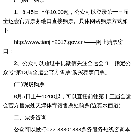
(一)网上购票
育
育
1、8月5日上午10:00起，公众可以登录第十三届
全运会官方票务端口直接购票。具体网络购票方式如
儿
旅
下：
游
游
http://www.tianjin2017.gov.cn/——网上购票窗
口；
戏
快
2、公众可以通过手机微信关注全运会唯一指定公
讯
财
众号“第13届全运会官方售票”购买赛事门票。
富
文
(二)现场购票
化
8月5日上午10:00起，可以直接前往第十三届全运
会官方售票处天津体育馆售票处购票(近宾水西道)。
二、票务咨询
公众可以拨打022-83801888票务服务热线咨询本