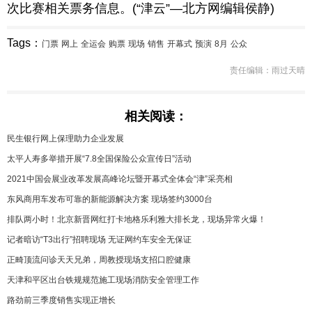
次比赛相关票务信息。(“津云”—北方网编辑侯静)
Tags：
门票
网上
全运会
购票
现场
销售
开幕式
预演
8月
公众
责任编辑：雨过天晴
相关阅读：
民生银行网上保理助力企业发展
太平人寿多举措开展“7.8全国保险公众宣传日”活动
2021中国会展业改革发展高峰论坛暨开幕式全体会“津”采亮相
东风商用车发布可靠的新能源解决方案 现场签约3000台
排队两小时！北京新晋网红打卡地格乐利雅大排长龙，现场异常火爆！
记者暗访“T3出行”招聘现场 无证网约车安全无保证
正畸顶流问诊天天兄弟，周教授现场支招口腔健康
天津和平区出台铁规规范施工现场消防安全管理工作
路劲前三季度销售实现正增长