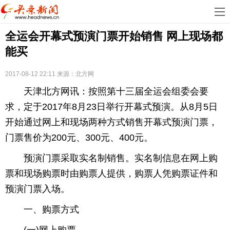
首
全运会开幕式预演门票开始销售 网上现场都
页
娱
能买
乐
科
2017-08-12 22:11
来源：北方网
技
房
天津北方网讯：按照第十三届全运会组委会要
地
汽
求，定于2017年8月23日举行开幕式预演。从8月5日
开始通过网上和现场两种方式销售开幕式预演门票，
产
车
教
门票售价为200元、300元、400元。
育
健
预演门票采取实名制销售。实名制信息在网上购
票和现场购票时由购票人提供，购票人凭购票证件和
康
生
预演门票入场。
活
时
一、购票方式
尚
体