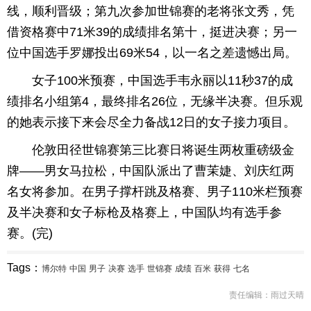
线，顺利晋级；第九次参加世锦赛的老将张文秀，凭
借资格赛中71米39的成绩排名第十，挺进决赛；另一
位中国选手罗娜投出69米54，以一名之差遗憾出局。
女子100米预赛，中国选手韦永丽以11秒37的成
绩排名小组第4，最终排名26位，无缘半决赛。但乐观
的她表示接下来会尽全力备战12日的女子接力项目。
伦敦田径世锦赛第三比赛日将诞生两枚重磅级金
牌——男女马拉松，中国队派出了曹茉婕、刘庆红两
名女将参加。在男子撑杆跳及格赛、男子110米栏预赛
及半决赛和女子标枪及格赛上，中国队均有选手参
赛。(完)
Tags：
博尔特
中国
男子
决赛
选手
世锦赛
成绩
百米
获得
七名
责任编辑：雨过天晴