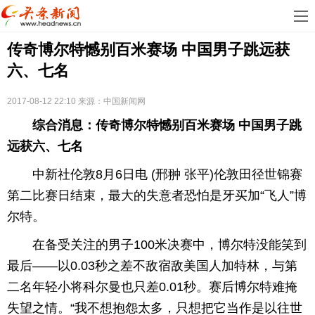
首
传奇博尔特憾别百米赛场 中国男子跳远获
页
娱
六、七名
乐
科
2017-08-12 22:10
来源：中国新闻网
技
房
综合消息：传奇博尔特憾别百米赛场 中国男子跳
地
汽
远获六、七名
中新社伦敦8月6日电 (邢翀 张平)伦敦田径世锦赛
产
车
教
第二比赛日结束，最大的失意者恐怕是牙买加“飞人”博
育
健
尔特。
康
生
在备受关注的男子100米决赛中，博尔特没能笑到
最后——以0.03秒之差不敌宿敌美国人加特林，与第
活
时
二名年轻小将科尔曼也只差0.01秒。赛后博尔特难掩
尚
体
失望之情。“我不想抱怨太多，只想把它当作是以往世