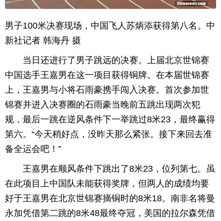
男子100米决赛现场，中国飞人苏炳添获得第八名。中
新社记者 韩海丹 摄
当日还进行了男子跳远的决赛。上届北京世锦赛
中国选手王嘉男在这一项目获得铜牌。在本届世锦赛
上，王嘉男与小将石雨豪携手闯入决赛。首次参加世
锦赛并进入决赛圈的石雨豪当晚前五跳出现两次犯
规，最后一跳在逆风条件下一举跳过8米23，最终赢得
第六。“今天稍好点，没昨天那么紧张。接下来回去准
备全运会吧！”
王嘉男在顺风条件下跳出了8米23，位列第七。虽
在此项目上中国队未能获得奖牌，但两人的成绩均要
好于王嘉男在北京世锦赛摘铜时的8米18。南非名将曼
永加凭借第二跳的8米48最终夺冠，美国的拉尔森凭借