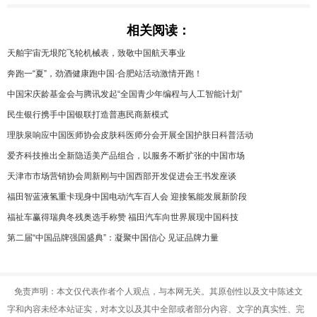
相关阅读：
天舶宇宙无垠陀飞轮机械表，致敬中国航天事业
奔跑一“夏”，劲酒健康跑中国·合肥站活动激情开跑！
中国宋庆龄基金会与腾讯发起“全国青少年编程与人工智能计划”
民生银行携手中国银联打造普惠民商新模式
理肤泉响应中国医师协会皮肤科医师分会开展全国护肤日科普活动
爱齐科技推出全新隐适美产品组合，以服务不断扩张的中国市场
天津市市场营销协会周新刚与中国西部开发促进会王书发座谈
福田智蓝液氢重卡现身中国电动汽车百人会 迎接氢能发展新阶段
福祉车赢得瑞典冬残奥选手称赞 福田汽车向世界展现中国科技
第二届“中国品牌强国盛典”：凝聚中国信心 见证品牌力量
免责声明：本文仅代表作者个人观点，与本网无关。其原创性以及文中陈述文
字和内容未经本站证实，对本文以及其中全部或者部分内容、文字的真实性、完