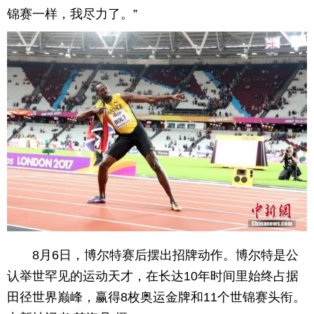
锦赛一样，我尽力了。”
育
育
儿
旅
游
游
戏
快
讯
财
富
文
化
8月6日，博尔特赛后摆出招牌动作。博尔特是公
认举世罕见的运动天才，在长达10年时间里始终占据
田径世界巅峰，赢得8枚奥运金牌和11个世锦赛头衔。