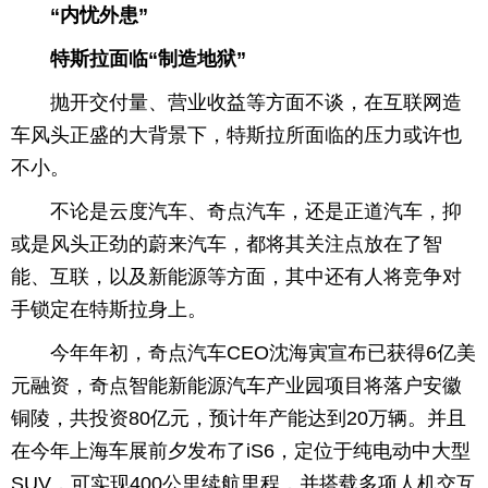
“内忧外患”
特斯拉面临“制造地狱”
抛开交付量、营业收益等方面不谈，在互联网造
车风头正盛的大背景下，特斯拉所面临的压力或许也
不小。
不论是云度汽车、奇点汽车，还是正道汽车，抑
或是风头正劲的蔚来汽车，都将其关注点放在了智
能、互联，以及新能源等方面，其中还有人将竞争对
手锁定在特斯拉身上。
今年年初，奇点汽车CEO沈海寅宣布已获得6亿美
元融资，奇点智能新能源汽车产业园项目将落户安徽
铜陵，共投资80亿元，预计年产能达到20万辆。并且
在今年上海车展前夕发布了iS6，定位于纯电动中大型
SUV，可实现400公里续航里程，并搭载多项人机交互