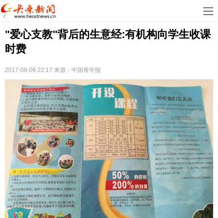
首
"爱心支教"背后的生意经:有机构向学生收课
页
娱
时费
乐
科
2017-08-06 22:17
来源：中国青年报
技
房
地
汽
产
车
教
育
健
康
生
活
时
尚
体