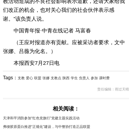
教活动造成的不良社会影响表示道歉，还请大家给我
们改正的机会，也对关心我们的社会伙伴表示感
谢。”该负责人说。
中国青年报·中青在线记者 马富春
（王应对报道亦有贡献。应被采访者要求，文中
张娜、吕薇为化名。）
本报西安7月27日电
Tags：
支教
爱心
联盟
张娜
支教点
陕西
学生
负责人
参加
课时费
责任编辑：雨过天晴
相关阅读：
天津和平消防参加“红色党旗行”党建主题实践活动
弗缦胶原蛋白推进“正规化”建设，与中整协打造正品联盟