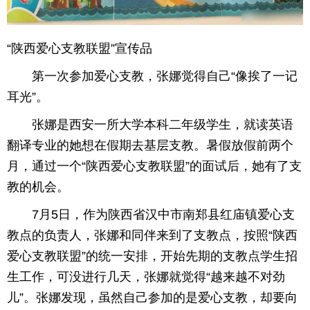
育
育
“陕西爱心支教联盟”宣传品
儿
旅
第一次参加爱心支教，张娜觉得自己“像挨了一记
游
游
耳光”。
戏
快
张娜是西安一所大学本科二年级学生，就读英语
翻译专业的她想在假期去基层支教。暑假放假前两个
讯
财
月，通过一个“陕西爱心支教联盟”的面试后，她有了支
富
文
教的机会。
7月5日，作为陕西省汉中市南郑县红庙镇爱心支
化
教点的负责人，张娜和同伴来到了支教点，按照“陕西
爱心支教联盟”的统一安排，开始先期的支教点学生招
生工作，可没进行几天，张娜就觉得“越来越不对劲
儿”。张娜发现，虽然自己参加的是爱心支教，却要向