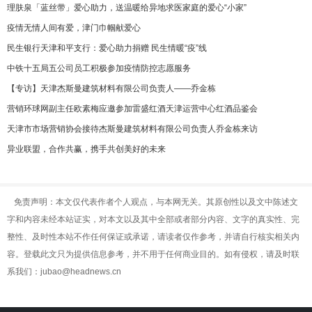
理肤泉「蓝丝带」爱心助力，送温暖给异地求医家庭的爱心“小家”
疫情无情人间有爱，津门巾帼献爱心
民生银行天津和平支行：爱心助力捐赠 民生情暖“疫”线
中铁十五局五公司员工积极参加疫情防控志愿服务
【专访】天津杰斯曼建筑材料有限公司负责人——乔金栋
营销环球网副主任欧素梅应邀参加雷盛红酒天津运营中心红酒品鉴会
天津市市场营销协会接待杰斯曼建筑材料有限公司负责人乔金栋来访
异业联盟，合作共赢，携手共创美好的未来
免责声明：本文仅代表作者个人观点，与本网无关。其原创性以及文中陈述文
字和内容未经本站证实，对本文以及其中全部或者部分内容、文字的真实性、完
整性、及时性本站不作任何保证或承诺，请读者仅作参考，并请自行核实相关内
容。登载此文只为提供信息参考，并不用于任何商业目的。如有侵权，请及时联
系我们：jubao@headnews.cn