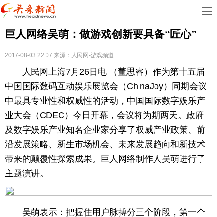
首
巨人网络吴萌：做游戏创新要具备“匠心”
页
娱
乐
科
2017-08-03 22:07
来源：人民网-游戏频道
人民网上海7月26日电 （董思睿）作为第十五届
技
房
中国国际数码互动娱乐展览会（ChinaJoy）同期会议
地
汽
中最具专业性和权威性的活动，中国国际数字娱乐产
业大会（CDEC）今日开幕，会议将为期两天。政府
产
车
教
及数字娱乐产业知名企业家分享了权威产业政策、前
沿发展策略、新生市场机会、未来发展趋向和新技术
育
健
带来的颠覆性探索成果。巨人网络制作人吴萌进行了
康
生
主题演讲。
活
时
尚
体
吴萌表示：把握住用户脉搏分三个阶段，第一个