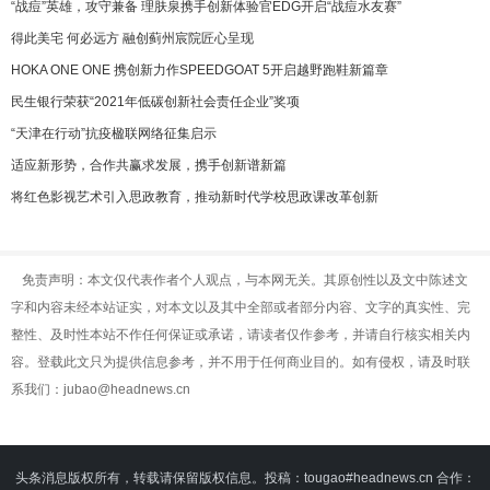
“战痘”英雄，攻守兼备 理肤泉携手创新体验官EDG开启“战痘水友赛”
得此美宅 何必远方 融创蓟州宸院匠心呈现
HOKA ONE ONE 携创新力作SPEEDGOAT 5开启越野跑鞋新篇章
民生银行荣获“2021年低碳创新社会责任企业”奖项
“天津在行动”抗疫楹联网络征集启示
适应新形势，合作共赢求发展，携手创新谱新篇
将红色影视艺术引入思政教育，推动新时代学校思政课改革创新
免责声明：本文仅代表作者个人观点，与本网无关。其原创性以及文中陈述文
字和内容未经本站证实，对本文以及其中全部或者部分内容、文字的真实性、完
整性、及时性本站不作任何保证或承诺，请读者仅作参考，并请自行核实相关内
容。登载此文只为提供信息参考，并不用于任何商业目的。如有侵权，请及时联
系我们：jubao@headnews.cn
头条消息版权所有，转载请保留版权信息。投稿：tougao#headnews.cn 合作：