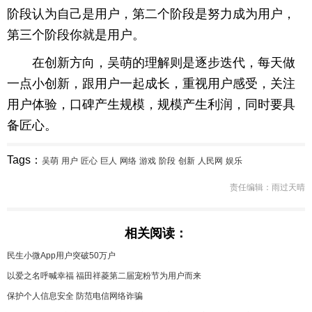
阶段认为自己是用户，第二个阶段是努力成为用户，
育
育
第三个阶段你就是用户。
儿
旅
在创新方向，吴萌的理解则是逐步迭代，每天做
一点小创新，跟用户一起成长，重视用户感受，关注
游
游
用户体验，口碑产生规模，规模产生利润，同时要具
戏
快
备匠心。
讯
财
Tags：
吴萌
用户
匠心
巨人
网络
游戏
阶段
创新
人民网
娱乐
富
文
责任编辑：雨过天晴
化
相关阅读：
民生小微App用户突破50万户
以爱之名呼喊幸福 福田祥菱第二届宠粉节为用户而来
保护个人信息安全 防范电信网络诈骗