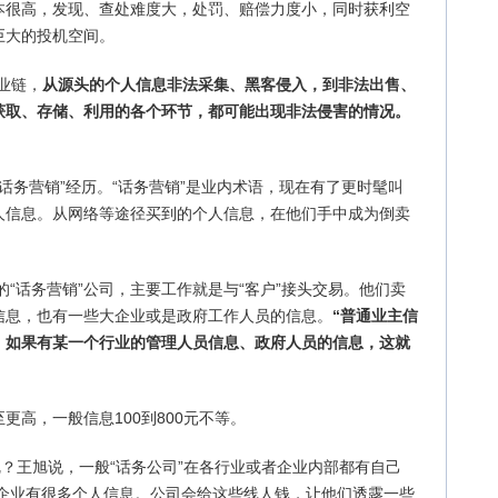
本很高，发现、查处难度大，处罚、赔偿力度小，同时获利空
巨大的投机空间。
业链，
从源头的个人信息非法采集、黑客侵入，到非法出售、
获取、存储、利用的各个环节，都可能出现非法侵害的情况。
“话务营销”经历。“话务营销”是业内术语，现在有了更时髦叫
人信息。从网络等途径买到的个人信息，在他们手中成为倒卖
的“话务营销”公司，主要工作就是与“客户”接头交易。他们卖
信息，也有一些大企业或是政府工作人员的信息。
“普通业主信
。如果有某一个行业的管理人员信息、政府人员的信息，这就
至更高，一般信息100到800元不等。
呢？王旭说，一般“话务公司”在各行业或者企业内部都有自己
这些企业有很多个人信息。公司会给这些线人钱，让他们透露一些