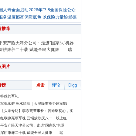
国人寿全面启动2026年“7.8全国保险公众
服务温度擦亮保障底色 以保险力量绘就德
日推荐
平安产险天津分公司：走进“国家队”机器
深耕康养二十载 赋能全民大健康——瑞
点图片
行榜
点击
评论
Digg
特殊的军礼
军魂永驻 鱼水情深｜天津隆重举办建军99
【头条专访】李东亮董事长：苦难砺初心，实
红歌嘹亮颂军魂 云端放歌庆八一！线上红
平安产险天津分公司：走进“国家队”机器
深耕康养二十载 赋能全民大健康——瑞