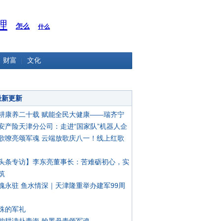
理
怎么
什么
财富
文化
最新更新
耕康养二十载 赋能全民大健康——瑞齐宁
安产险天津分公司：走进“国家队”机器人企
歌嘹亮颂军魂 云端放歌庆八一！线上红歌
头条专访】李东亮董事长：苦难砺初心，实
筑
魂永驻 鱼水情深｜天津隆重举办建军99周
殊的军礼