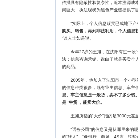
传播具有隐蔽性和复杂性，追本溯源成
间巨大，执法现状为黑色产业链提供了
“实际上，个人信息贩卖已成地下产
购买、转售，再到非法利用，个人信息
”该人士如是说。
今年27岁的王旭，在沈阳有过一段
法：信息咨询营销。说白了就是买卖个
的商品。
2005年，他加入了沈阳市一个小型
的信息种类很多，既有业主信息、车主
息、车主信息是一般货，卖不了多少钱
是 ‘牛货’，能卖大价。”
王旭所指的“大价”指的是3000元甚
“话务公司”的信息又是从哪里来的
的“线人”。“像银行、商场、4S店，