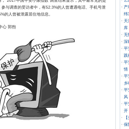
艺
，“2017中国平安小康指数”调查结果显示，其中最常见的是
产
参与调查的受访者中，有52.3%的人曾遭遇电话、手机号泄
纬
.5%的人曾被泄露居住地信息。
天
中心 郭煦
库
无
深
平
践
平
情
平
乡
平
风
平
开
【
保