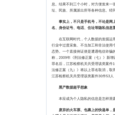
息。结果不到三个小时，对方便发来一
址、民族、所属派出所等各种信息。经
事实上，不只是手机号，不论是网上
名、身份证号、电话、住址等隐私信息
在互联网时代，个人数据的发掘运
行业中过度采集、不当加工和非法使用
态势。一个直接例证便是遭遇电信诈骗的
称，2009年《刑法修正案（七）》新增
罪名后，江苏检察机关共受理该类案件106
法修正案（九）》将以上罪名取消，取而
江苏检察机关共受理该类案件30件53人，
黑产数据超乎想象
本应成为个人隐私的信息是怎样泄
废弃的火车票、包裹上的快递单，