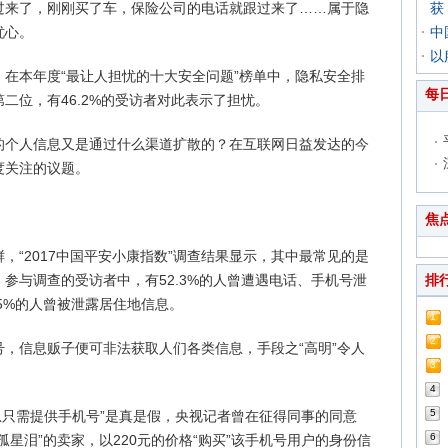
过来了，刚刚买了车，保险公司的电话就跟过来了……属于隐
获
忧心。
中
以
示，在本年度“最让人担忧的十大安全问题”榜单中，隐私安全排
每
二位，有46.2%的受访者对此表示了担忧。
的个人信息又是通过什么渠道扩散的？在互联网日益发达的今
度关注的议题。
焦
，“2017中国平安小康指数”调查结果显示，其中最常见的是
参与调查的受访者中，有52.3%的人曾遭遇电话、手机号泄
排
.5%的人曾被泄露居住地信息。
1
2
，信息贩子便可非法获取人们各类信息，手段之“高明”令人
3
4
5
信息只需提供手机号”是真是假，央视记者曾在征得同事的同意
6
星泪”的卖家，以220元的价格“购买”该手机号用户的身份信