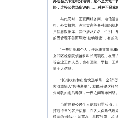
办理会员卡送积分活动，是不是大笔一
络，连接公共场所WiFi……种种不经
与此同时，互联网服务商、电信运
司、外卖机构、淘宝卖家等各种组织机
户信息数据库。其中涉及姓名、性别、
的因管理不善而导致“被动泄密”，有的则
“一些组织和个人，违反职业道德和
玄武区检察院侦监科科长周颖说，在警
等企业工作人员，也有医院、学校、工
量个人信息。
“长期收购和出售快递单号，全部记
索引擎输入“售快递单”，就能获得这样
公司犹如雨后春笋，一夜之间遍布网络
当前侵犯公民个人信息犯罪活动，已
打包待售的客户信息，在各大保险代理
经营的“秘诀”；甚至在一些医院里，花