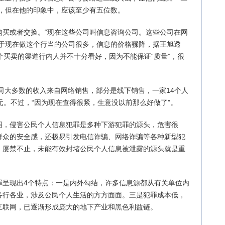
楚，但在他的印象中，应该至少有五位数。
购买或者交换。“现在这些公司叫信息咨询公司。这些公司在网
由于现在做这个行当的公司很多，信息的价格骤降，据王旭透
个买卖的渠道行内人并不十分看好，因为不能保证“质量”，很
公司大多数的收入来自网络销售，部分是线下销售，一家14个人
元。不过，“因为现在查得很紧，生意没以前那么好做了”。
绍，侵害公民个人信息犯罪是多种下游犯罪的源头，危害很
群众的安全感，还极易引发电信诈骗、网络诈骗等各种新型犯
，屡禁不止，未能有效封堵公民个人信息被泄露的源头就是重
罪呈现出4个特点：一是内外勾结，许多信息源都从有关单位内
各行各业，涉及公民个人生活的方方面面。三是犯罪成本低，
互联网，已逐渐形成庞大的地下产业和黑色利益链。