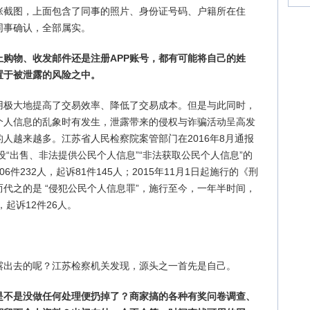
张截图，上面包含了同事的照片、身份证号码、户籍所在住
同事确认，全部属实。
购物、收发邮件还是注册APP账号，都有可能将自己的姓
置于被泄露的风险之中。
用极大地提高了交易效率、降低了交易成本。但是与此同时，
个人信息的乱象时有发生，泄露带来的侵权与诈骗活动呈高发
人越来越多。江苏省人民检察院案管部门在2016年8月通报
设“出售、非法提供公民个人信息”“非法获取公民个人信息”的
件232人，起诉81件145人；2015年11月1日起施行的《刑
代之的是 “侵犯公民个人信息罪”，施行至今，一年半时间，
起诉12件26人。
露出去的呢？江苏检察机关发现，源头之一首先是自己。
是不是没做任何处理便扔掉了？商家搞的各种有奖问卷调查、