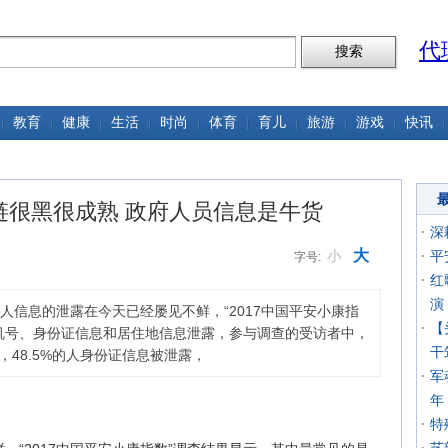
代
教育
健康
生活
时尚
体育
育儿
旅游
游戏
快讯
链很黑很成熟 政府人员信息是牛货
深
大
小
平
字号:
红
演
人信息的泄露在今天已经屡见不鲜，“2017中国平安小康指
【
机号、身份证信息和居住地信息泄露，参与调查的受访者中，
干
，48.5%的人身份证信息被泄露，
军
年
特