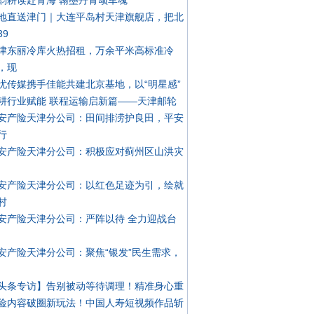
韵耕读赴青海 翰墨丹青颂军魂
地直送津门｜大连平岛村天津旗舰店，把北
39
津东丽冷库火热招租，万余平米高标准冷
，现
忧传媒携手佳能共建北京基地，以“明星感”
耕行业赋能 联程运输启新篇——天津邮轮
安产险天津分公司：田间排涝护良田，平安
行
安产险天津分公司：积极应对蓟州区山洪灾
安产险天津分公司：以红色足迹为引，绘就
村
安产险天津分公司：严阵以待 全力迎战台
安产险天津分公司：聚焦“银发”民生需求，
头条专访】告别被动等待调理！精准身心重
险内容破圈新玩法！中国人寿短视频作品斩