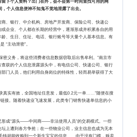
挥留下个人资料？出门在外，会不会第一时间查找可用的网
意间，个人信息便神不知鬼不觉地泄露了出去。
营商、银行、中介机构、房地产开发商、保险公司、快递公
构或企业、个人都在长期的经营中，逐渐形成并积累各自的用
年龄、生日、住址、电话、银行账号等大量个人基本信息。有
是 “主动泄密”。
保密义务，将这些消费者信息数据窃取后出售牟利。”南京市
方查获的个人信息泄露源头中，有电信公司、快递公司、银行
商部门人员，他们利用自身岗位的特殊性，轻而易举获得了大
录真实有效，全国地址任意发，最低0.2元一单……”随便在搜
的链接。随着快递业飞速发展，此类专门销售快递单信息的小
。
形成“源头——中间商——非法使用人员”的交易模式。一些
论坛上遭到各方争抢；在一些物业公司，业主信息也成为无本
3毛钱就能收购到一个新生宝宝的信息……由于没有门槛，贩卖