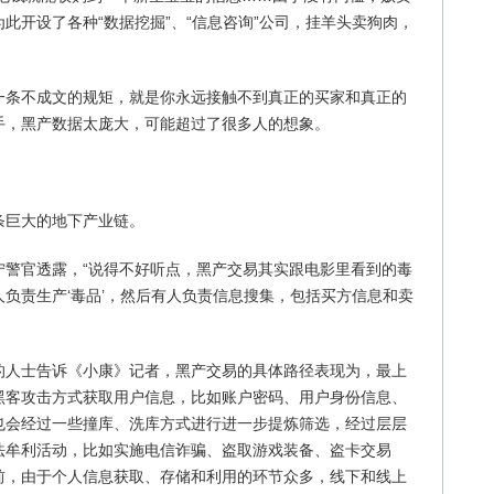
此开设了各种“数据挖掘”、“信息咨询”公司，挂羊头卖狗肉，
一条不成文的规矩，就是你永远接触不到真正的买家和真正的
手，黑产数据太庞大，可能超过了很多人的想象。
条巨大的地下产业链。
宁警官透露，“说得不好听点，黑产交易其实跟电影里看到的毒
负责生产‘毒品’，然后有人负责信息搜集，包括买方信息和卖
的人士告诉《小康》记者，黑产交易的具体路径表现为，最上
黑客攻击方式获取用户信息，比如账户密码、用户身份信息、
也会经过一些撞库、洗库方式进行进一步提炼筛选，经过层层
法牟利活动，比如实施电信诈骗、盗取游戏装备、盗卡交易
前，由于个人信息获取、存储和利用的环节众多，线下和线上