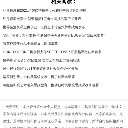
相关阅读：
育
育
亚马逊发布2021品牌保护报告，公布打击假货最新进展
终身保养免费送 智蓝精灵1度电全国挑战赛正式开启
儿
旅
世界柴油机霸主再创业，江西五十铃柴汽并举战略发布
游
“战痘”英雄，攻守兼备 理肤泉携手创新体验官EDG开启“战痘水友赛”
游
张謇杯获奖作品全国巡展，圆满落幕
戏
快
HOKA ONE ONE 携创新力作SPEEDGOAT 5开启越野跑鞋新篇章
快手春节活动分22亿红包 官方公布总冠方营销玩法
讯
财
民生银行荣获“2021年低碳创新社会责任企业”奖项
富
文
适应新形势，合作共赢求发展，携手创新谱新篇
将红色影视艺术引入思政教育，推动新时代学校思政课改革创新
化
免责声明：本文仅代表作者个人观点，与本网无关。其原创性以及文中陈述文
字和内容未经本站证实，对本文以及其中全部或者部分内容、文字的真实性、完
整性、及时性本站不作任何保证或承诺，请读者仅作参考，并请自行核实相关内