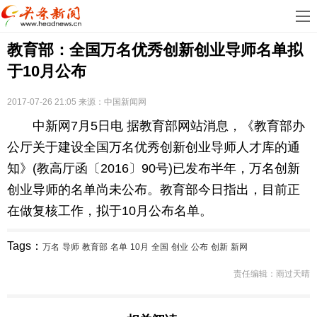
首
教育部：全国万名优秀创新创业导师名单拟
页
娱
于10月公布
乐
科
2017-07-26 21:05
来源：中国新闻网
技
房
中新网7月5日电 据教育部网站消息，《教育部办
地
汽
公厅关于建设全国万名优秀创新创业导师人才库的通
知》(教高厅函〔2016〕90号)已发布半年，万名创新
产
车
教
创业导师的名单尚未公布。教育部今日指出，目前正
在做复核工作，拟于10月公布名单。
育
健
康
生
Tags：
万名
导师
教育部
名单
10月
全国
创业
公布
创新
新网
责任编辑：雨过天晴
活
时
尚
体