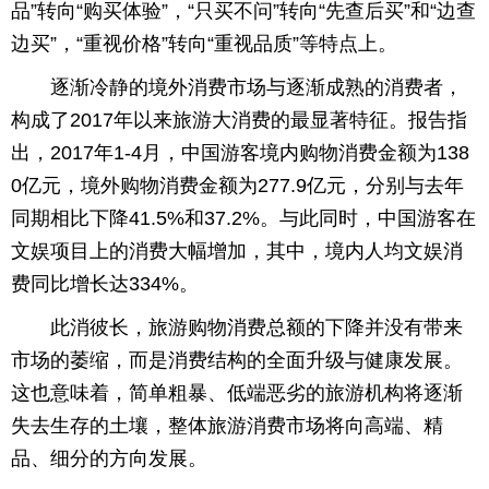
品”转向“购买体验”，“只买不问”转向“先查后买”和“边查
育
育
边买”，“重视价格”转向“重视品质”等特点上。
逐渐冷静的境外消费市场与逐渐成熟的消费者，
儿
旅
构成了2017年以来旅游大消费的最显著特征。报告指
游
游
出，2017年1-4月，中国游客境内购物消费金额为138
0亿元，境外购物消费金额为277.9亿元，分别与去年
戏
快
同期相比下降41.5%和37.2%。与此同时，中国游客在
讯
财
文娱项目上的消费大幅增加，其中，境内人均文娱消
费同比增长达334%。
富
文
此消彼长，旅游购物消费总额的下降并没有带来
化
市场的萎缩，而是消费结构的全面升级与健康发展。
这也意味着，简单粗暴、低端恶劣的旅游机构将逐渐
失去生存的土壤，整体旅游消费市场将向高端、精
品、细分的方向发展。