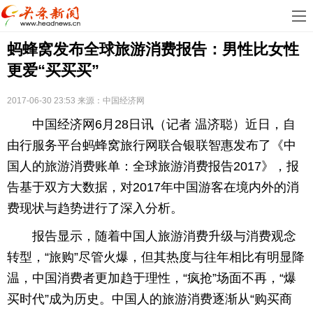
首
蚂蜂窝发布全球旅游消费报告：男性比女性
页
娱
更爱“买买买”
乐
科
2017-06-30 23:53
来源：中国经济网
技
房
中国经济网6月28日讯（记者 温济聪）近日，自
地
汽
由行服务平台蚂蜂窝旅行网联合银联智惠发布了《中
国人的旅游消费账单：全球旅游消费报告2017》，报
产
车
教
告基于双方大数据，对2017年中国游客在境内外的消
费现状与趋势进行了深入分析。
育
健
报告显示，随着中国人旅游消费升级与消费观念
康
生
转型，“旅购”尽管火爆，但其热度与往年相比有明显降
活
时
温，中国消费者更加趋于理性，“疯抢”场面不再，“爆
买时代”成为历史。中国人的旅游消费逐渐从“购买商
尚
体