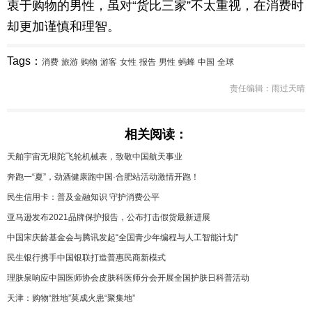
衷于购物的男性，虽对“货比三家”不太重视，在消费时
却更加谨慎和理智。
Tags：
消费
旅游
购物
游客
女性
报告
男性
蚂蜂
中国
全球
责任编辑：雨过天晴
相关阅读：
天舶宇宙无垠陀飞轮机械表，致敬中国航天事业
奔跑一“夏”，劲酒健康跑中国·合肥站活动激情开跑！
民生信用卡：普及金融知识 守护消费公平
亚马逊发布2021品牌保护报告，公布打击假货最新进展
中国宋庆龄基金会与腾讯发起“全国青少年编程与人工智能计划”
民生银行携手中国银联打造普惠民商新模式
理肤泉响应中国医师协会皮肤科医师分会开展全国护肤日科普活动
天津：购物“胜地”莫成火患“聚集地”