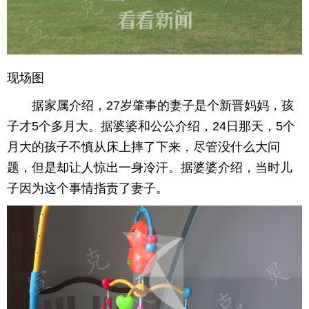
育
育
儿
旅
现场图
游
游
据家属介绍，27岁肇事的妻子是个新晋妈妈，孩
戏
快
子才5个多月大。据婆婆和公公介绍，24日那天，5个
月大的孩子不慎从床上摔了下来，尽管没什么大问
讯
财
题，但是却让人惊出一身冷汗。据婆婆介绍，当时儿
富
文
子因为这个事情指责了妻子。
化