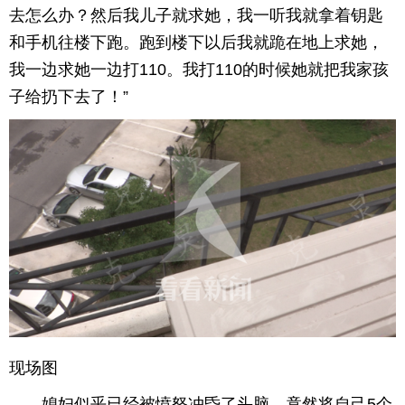
去怎么办？然后我儿子就求她，我一听我就拿着钥匙
和手机往楼下跑。跑到楼下以后我就跪在地上求她，
我一边求她一边打110。我打110的时候她就把我家孩
子给扔下去了！”
现场图
媳妇似乎已经被愤怒冲昏了头脑，竟然将自己5个