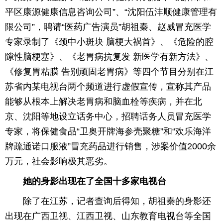
平区康源健康信息咨询公司”、“沈阳伍沣顺健康管理有
限公司”，聘请“医药广告演员”胡祖秦、赵威冒充医学
专家录制了《颈中小斑块 脑梗大祸首》、《危险的腔
隙性脑梗塞》、《老胃病抗复发 新医学有新方法》、
《修复胃粘膜 告别顽固老胃病》等四个节目分别在江
苏省内某电视台两个频道进行虚假宣传，宣称其产品
能够从根本上解决老胃病和脑血栓等疾病，并在北
京、沈阳等地设立话务中心，招聘话务人员冒充医学
专家，将保健食品“卫奥开牌海参壳聚糖”和“欢乐海洋
牌疏通诺口服液”冒充药品进行销售，涉案价值2000余
万元，社会影响极其恶劣。
她的身影出现在了全国十多家电视台
除了在江苏，记者查询后得知，胡祖秦的身影还
出现在广西卫视、江西卫视、山东教育电视台等全国