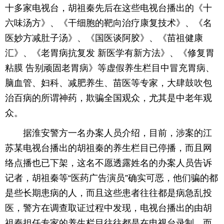
十多家电视台，胡祖秦先后在这些电视台播出的《十
六味汤方》、《干细胞的靶向治疗康复技术》、《名
医妙方减肚子汤》、《国医谈阿胶》、《苗祖健康
汇》、《老胃病抗复发 新医学有新方法》、《修复胃
粘膜 告别顽固老胃病》等虚假养生栏目中冒充胃病、
脑血管、妇科、减肥养生、苗医等专家，大肆鼓吹包
治百病的所谓神药，欺骗全国观众，尤其是中老年观
众。
据淮安警方一名办案人员介绍，目前，涉案的江
苏某电视台播出的胡祖秦的养生栏目已停播，而且网
络点播也已下架，这名不愿透露姓名的办案人员告诉
记者，胡祖秦等“医药广告演员”确实可恶，他们骗的都
是些长期患病的人，而且这些患者往往都是病急乱投
医，警方在调查取证过程中发现，电视台播出的由胡
祖秦担任专家的养生栏目往往都是在电视台录制，而