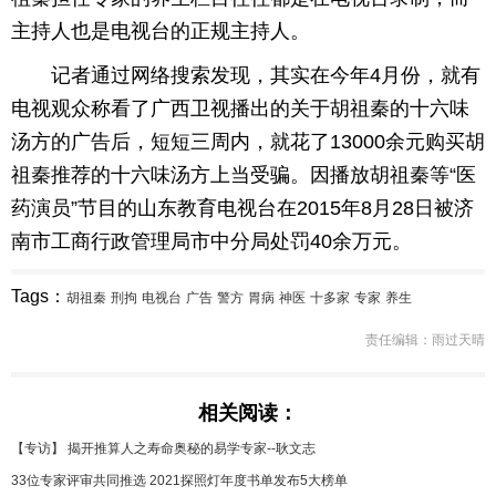
主持人也是电视台的正规主持人。
记者通过网络搜索发现，其实在今年4月份，就有
电视观众称看了广西卫视播出的关于胡祖秦的十六味
汤方的广告后，短短三周内，就花了13000余元购买胡
祖秦推荐的十六味汤方上当受骗。因播放胡祖秦等“医
药演员”节目的山东教育电视台在2015年8月28日被济
南市工商行政管理局市中分局处罚40余万元。
Tags：
胡祖秦
刑拘
电视台
广告
警方
胃病
神医
十多家
专家
养生
责任编辑：雨过天晴
相关阅读：
【专访】 揭开推算人之寿命奥秘的易学专家--耿文志
33位专家评审共同推选 2021探照灯年度书单发布5大榜单