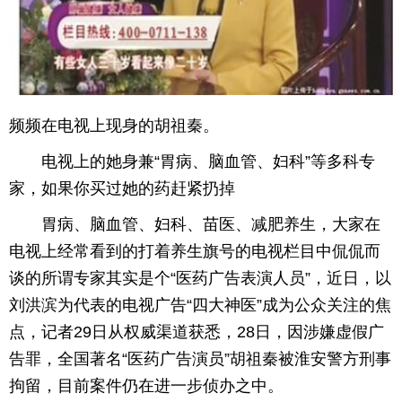
育
育
儿
旅
游
游
频频在电视上现身的胡祖秦。
戏
快
电视上的她身兼“胃病、脑血管、妇科”等多科专
家，如果你买过她的药赶紧扔掉
讯
财
胃病、脑血管、妇科、苗医、减肥养生，大家在
富
文
电视上经常看到的打着养生旗号的电视栏目中侃侃而
谈的所谓专家其实是个“医药广告表演人员”，近日，以
化
刘洪滨为代表的电视广告“四大神医”成为公众关注的焦
点，记者29日从权威渠道获悉，28日，因涉嫌虚假广
告罪，全国著名“医药广告演员”胡祖秦被淮安警方刑事
拘留，目前案件仍在进一步侦办之中。