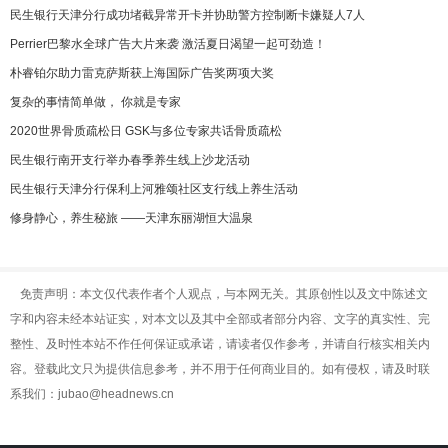
民生银行天津分行成功堵截异常开卡并协助警方控制断卡嫌疑人7人
Perrier巴黎水全球广告大片来袭 激活夏日渴望一起可劲造！
朴睿铂尔助力雷克萨斯获上海国际广告奖两项大奖
复杂的事情简单做， 你就是专家
2020世界骨质疏松日 GSK与多位专家共话骨质疏松
民生银行南开支行举办春季养生线上沙龙活动
民生银行天津分行保利上河雅颂社区支行线上养生活动
修身静心，养生秘旅 ——天津东丽湖恒大温泉
免责声明：本文仅代表作者个人观点，与本网无关。其原创性以及文中陈述文
字和内容未经本站证实，对本文以及其中全部或者部分内容、文字的真实性、完
整性、及时性本站不作任何保证或承诺，请读者仅作参考，并请自行核实相关内
容。登载此文只为提供信息参考，并不用于任何商业目的。如有侵权，请及时联
系我们：jubao@headnews.cn