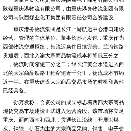
两家合资公司是重庆港陕煤电子商务有限公司和
陕煤重庆港物流有限公司，由重庆港务物流集团有限
育
育
公司与陕西煤业化工集团有限责任公司合资建设。
儿
旅
重庆港务物流集团是长江上游航运中心港口建设
游
游
经营、管理的主体单位。董事长孙万发说，重庆作为
西部物流交通枢纽，集疏运条件日臻完善。兰渝铁路
戏
快
贯通后，西北入渝大宗商品物流成本将降低三分之
讯
财
一，物流时间缩短三分之二；经长江黄金水道进入西
北的大宗商品铁路里程缩短近千公里，物流成本节约
富
文
近一半。在重庆建设大宗商品交易市场的时机和条件
已经具备。
化
孙万发称，合资公司的成立标志着西部大宗商品
现货交易市场建设正式进入运营阶段。该市场将立足
重庆、面向西南和西北，贯通长江沿线，开展以煤
炭、钢铁、矿石为主的大宗商品采购、销售、电子交