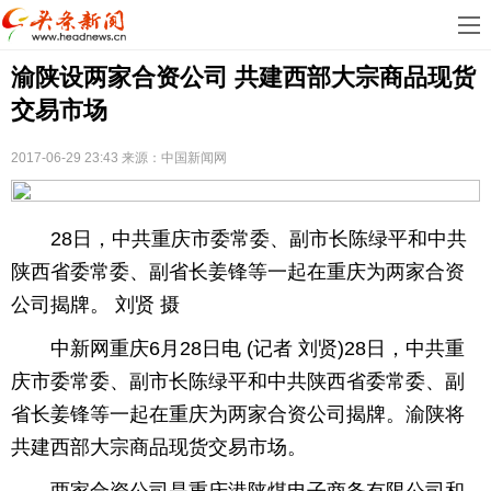
首
渝陕设两家合资公司 共建西部大宗商品现货
页
娱
交易市场
乐
科
2017-06-29 23:43
来源：中国新闻网
技
房
地
汽
28日，中共重庆市委常委、副市长陈绿平和中共
陕西省委常委、副省长姜锋等一起在重庆为两家合资
产
车
教
公司揭牌。 刘贤 摄
育
健
中新网重庆6月28日电 (记者 刘贤)28日，中共重
康
生
庆市委常委、副市长陈绿平和中共陕西省委常委、副
省长姜锋等一起在重庆为两家合资公司揭牌。渝陕将
活
时
共建西部大宗商品现货交易市场。
尚
体