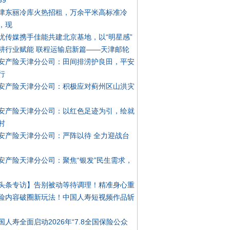
39
津东丽冷库火热招租，万余平米高标准冷
，现
忧传媒携手佳能共建北京基地，以“明星感”
耕行业赋能 联程运输启新篇——天津邮轮
安产险天津分公司：田间排涝护良田，平安
行
安产险天津分公司：积极应对蓟州区山洪灾
安产险天津分公司：以红色足迹为引，绘就
村
安产险天津分公司：严阵以待 全力迎战台
安产险天津分公司：聚焦“银发”民生需求，
头条专访】告别被动等待调理！精准身心重
险内容破圈新玩法！中国人寿短视频作品斩
国人寿全面启动2026年“7.8全国保险公众