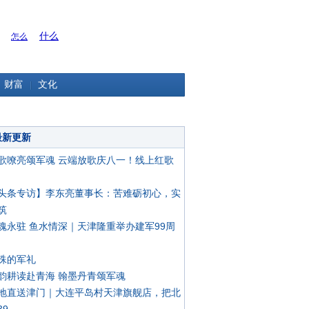
什么
怎么
财富
文化
最新更新
歌嘹亮颂军魂 云端放歌庆八一！线上红歌
头条专访】李东亮董事长：苦难砺初心，实
筑
魂永驻 鱼水情深｜天津隆重举办建军99周
殊的军礼
韵耕读赴青海 翰墨丹青颂军魂
地直送津门｜大连平岛村天津旗舰店，把北