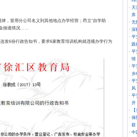
纬
天
库
规律，冒用分公司名义到其他地点办学经营；昂立“自学助
无
金抽逃情况……
深
平
网连发6份行政告知书，要求6家教育培训机构就违规办学行为
践
。
平
情
平
乡
平
风
平
开
【
保
获
中