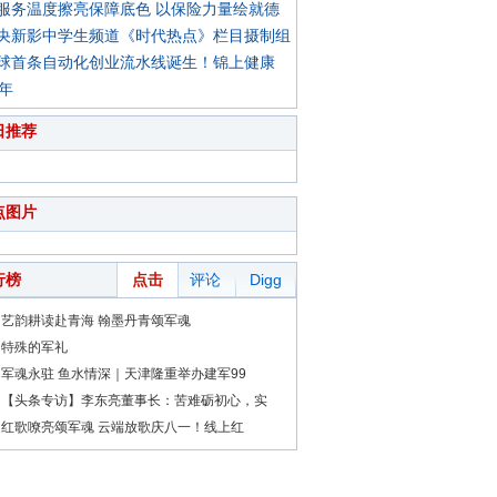
服务温度擦亮保障底色 以保险力量绘就德
央新影中学生频道《时代热点》栏目摄制组
球首条自动化创业流水线诞生！锦上健康
0年
日推荐
点图片
行榜
点击
评论
Digg
艺韵耕读赴青海 翰墨丹青颂军魂
特殊的军礼
军魂永驻 鱼水情深｜天津隆重举办建军99
【头条专访】李东亮董事长：苦难砺初心，实
红歌嘹亮颂军魂 云端放歌庆八一！线上红