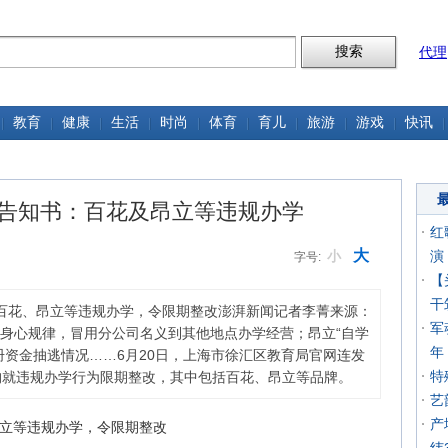
代理
教育
健康
生活
时尚
体育
育儿
旅游
游戏
快讯
份告知书：百花及昂立等违规办学
红
大
小
演
字号:
【
干
百花、昂立等违规办学，令限期整改澎湃新闻记者李菁来源：
军
身心规律，冒用分公司名义到其他地点办学经营；昂立“自学
年
册资金抽逃情况……6月20日，上海市徐汇区教育局官网连发
特
构就违规办学行为限期整改，其中包括百花、昂立等品牌。
艺
产
昂立等违规办学，令限期整改