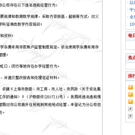
以
中
全
1
每
焦
排
1
2
3
4
5