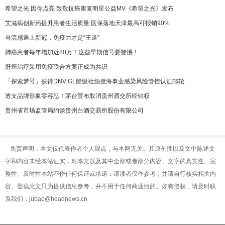
希望之光 因你点亮 致敬抗癌康复明星公益MV《希望之光》发布
艾滋病创新药提升患者生活质量 医保落地天津最高可报销90%
当流感遇上新冠，免疫力才是“王道”
肺癌患者每年增加近80万！这些早期信号要警惕！
肝癌治疗采用免疫联合方案正成为共识
「探索梦号」获得DNV GL船级社颁授海事业感染风险管控认证邮轮
透支品牌形象零容忍！茅台宣布取消贵州酒交所经销权
贵州省市场监管局约谈贵州白酒交易所股份有限公司
免责声明：本文仅代表作者个人观点，与本网无关。其原创性以及文中陈述文
字和内容未经本站证实，对本文以及其中全部或者部分内容、文字的真实性、完
整性、及时性本站不作任何保证或承诺，请读者仅作参考，并请自行核实相关内
容。登载此文只为提供信息参考，并不用于任何商业目的。如有侵权，请及时联
系我们：jubao@headnews.cn