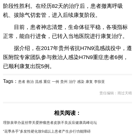
阶段性胜利。在经历82天的治疗后，患者撤离呼吸
育
育
机、拔除气切套管，进入后续康复阶段。
儿
旅
目前，患者神志清楚，生命体征平稳，各项指标
正常，能自行进食，已转入当地医院进行康复治疗。
游
游
据介绍，在2017年贵州省抗H7N9流感战役中，遵
戏
快
医附院专家团队参与救治人感染H7N9重症患者6例，
讯
财
已顺利康复出院5例。
富
文
Tags：
患者
救治
流感
重症
一例
贵州
治疗
感染
康复
李惊亚
化
责任编辑：雨过天晴
相关阅读：
理肤泉举办蓝丝带关爱肿瘤患者皮肤不良反应健康高峰论坛
“花季杀手”多发性硬化致9成以上患者产生步行功能障碍