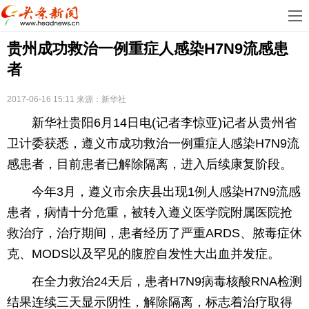
首
贵州成功救治一例重症人感染H7N9流感患
页
娱
者
乐
科
2017-06-16 15:11
来源：新华社
技
房
新华社贵阳6月14日电(记者李惊亚)记者从贵州省
地
汽
卫计委获悉，遵义市成功救治一例重症人感染H7N9流
感患者，目前患者已解除隔离，进入后续康复阶段。
产
车
教
今年3月，遵义市余庆县出现1例人感染H7N9流感
育
健
患者，病情十分危重，被转入遵义医学院附属医院抢
救治疗，治疗期间，患者经历了严重ARDS、脓毒症休
康
生
克、MODS以及罕见的腹腔自发性大出血并发症。
活
时
在全力救治24天后，患者H7N9病毒核酸RNA检测
尚
体
结果连续三天显示阴性，解除隔离，标志着治疗取得