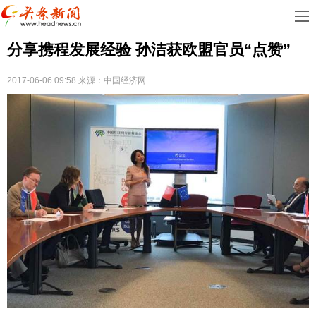
首
分享携程发展经验 孙洁获欧盟官员“点赞”
页
娱
乐
科
2017-06-06 09:58
来源：中国经济网
技
房
地
汽
产
车
教
育
健
康
生
活
时
尚
体