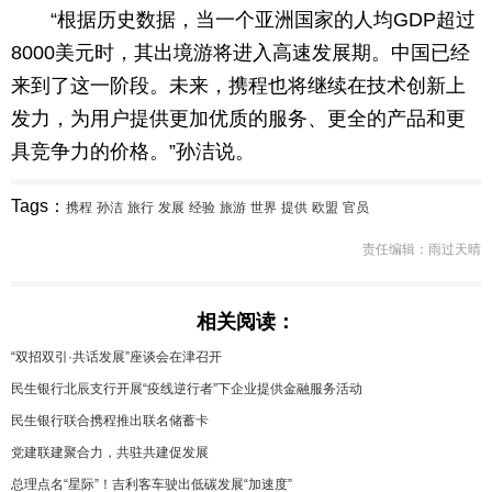
“根据历史数据，当一个亚洲国家的人均GDP超过
8000美元时，其出境游将进入高速发展期。中国已经
来到了这一阶段。未来，携程也将继续在技术创新上
发力，为用户提供更加优质的服务、更全的产品和更
具竞争力的价格。”孙洁说。
Tags：
携程
孙洁
旅行
发展
经验
旅游
世界
提供
欧盟
官员
责任编辑：雨过天晴
相关阅读：
“双招双引·共话发展”座谈会在津召开
民生银行北辰支行开展“疫线逆行者”下企业提供金融服务活动
民生银行联合携程推出联名储蓄卡
党建联建聚合力，共驻共建促发展
总理点名“星际”！吉利客车驶出低碳发展“加速度”