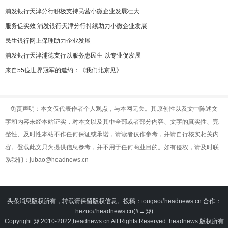
浦发银行天津分行积极支持民营小微企业发展壮大
服务促实效 浦发银行天津分行持续助力小微企业发展
民生银行网上保理助力企业发展
浦发银行天津浦德支行以服务惠民生 以专业促发展
来自55位世界冠军的邀约：《我们北京见》
免责声明：本文仅代表作者个人观点，与本网无关。其原创性以及文中陈述文
字和内容未经本站证实，对本文以及其中全部或者部分内容、文字的真实性、完
整性、及时性本站不作任何保证或承诺，请读者仅作参考，并请自行核实相关内
容。登载此文只为提供信息参考，并不用于任何商业目的。如有侵权，请及时联
系我们：jubao@headnews.cn
头条消息版权所有，转载请保留版权信息。投稿：tougao#headnews.cn 合作：
hezuo#headnews.cn(#→@)
Copyright @ 2010-2022,headnews.cn All Rights Reserved. headnews 版权所有