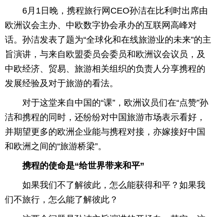
6月1日晚，携程旅行网CEO孙洁在比利时出席由
育
育
欧洲议会主办、中欧数字协会承办的互联网高峰对
儿
话。孙洁发表了题为“全球化和在线旅游业的未来”的主
旅
旨演讲，与来自欧盟委员会委员和欧洲议会议员，及
游
游
中欧经济、贸易、旅游相关组织的负责人分享携程的
发展经验及对于旅游的看法。
戏
快
对于这堂来自中国的“课”，欧洲议员们在“点赞”孙
讯
财
洁和携程的同时，还纷纷对中国旅游市场表示看好，
富
文
并期望更多的欧洲企业能与携程对接，亦嫁接好中国
和欧洲之间的“旅游桥梁”。
化
携程的使命是“给世界带来和平”
如果我们不了解彼此，怎么能获得和平？如果我
们不旅行，怎么能了解彼此？