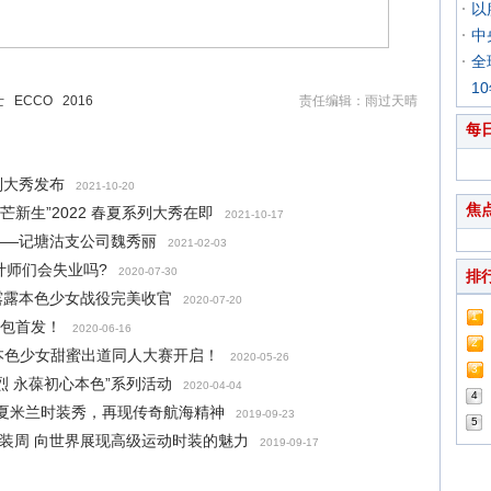
以
中
全
1
士
ECCO
2016
责任编辑：雨过天晴
每
列大秀发布
2021-10-20
焦
“锋芒新生”2022 春夏系列大秀在即
2021-10-17
——记塘沽支公司魏秀丽
2021-02-03
计师们会失业吗?
2020-07-30
排
露露本色少女战役完美收官
2020-07-20
1
礼包首发！
2020-06-16
2
本色少女甜蜜出道同人大赛开启！
2020-05-26
3
烈 永葆初心本色”系列活动
2020-04-04
4
0春夏米兰时装秀，再现传奇航海精神
2019-09-23
5
兰时装周 向世界展现高级运动时装的魅力
2019-09-17