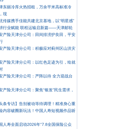
39
津东丽冷库火热招租，万余平米高标准冷
，现
忧传媒携手佳能共建北京基地，以“明星感”
耕行业赋能 联程运输启新篇——天津邮轮
安产险天津分公司：田间排涝护良田，平安
行
安产险天津分公司：积极应对蓟州区山洪灾
安产险天津分公司：以红色足迹为引，绘就
村
安产险天津分公司：严阵以待 全力迎战台
安产险天津分公司：聚焦“银发”民生需求，
头条专访】告别被动等待调理！精准身心重
险内容破圈新玩法！中国人寿短视频作品斩
国人寿全面启动2026年“7.8全国保险公众