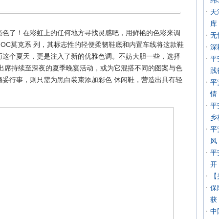
纬
天
库
亮色了！在彩虹上的任何地方寻找灵感吧，用鲜艳的色彩来调
无
R MOC莫克系 列，其标志性的轻便柔韧鞋底和内置车线将这款鞋
深
而这个夏天，更是注入了新的优雅色调。不妨大胆一些，选择
平
它出席持续至深夜的夏季晚宴活动，或为它混搭不同的图案与色
践
稳妥行事，则只需为黑白装束添加彩色 休闲鞋，营造出具有轻
平
情
平
乡
平
风
平
开
【
保
获
中