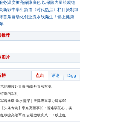
服务温度擦亮保障底色 以保险力量绘就德
央新影中学生频道《时代热点》栏目摄制组
球首条自动化创业流水线诞生！锦上健康
0年
日推荐
点图片
行榜
点击
评论
Digg
艺韵耕读赴青海 翰墨丹青颂军魂
特殊的军礼
军魂永驻 鱼水情深｜天津隆重举办建军99
【头条专访】李东亮董事长：苦难砺初心，实
红歌嘹亮颂军魂 云端放歌庆八一！线上红