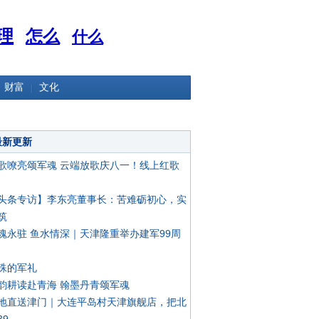
理
怎么
什么
财富
文化
最新更新
歌嘹亮颂军魂 云端放歌庆八一！线上红歌
头条专访】李东亮董事长：苦难砺初心，实
筑
魂永驻 鱼水情深｜天津隆重举办建军99周
殊的军礼
韵耕读赴青海 翰墨丹青颂军魂
地直送津门｜大连平岛村天津旗舰店，把北