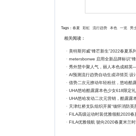
Tags：
春夏
彩虹
流行趋势
本色
一览
男
相关阅读：
美特斯邦威“锋芒新生”2022春夏系
metersbonwe 启用全新品牌标识
秀外慧中聚人气，丽人本色成精英
AI预测流行趋势自动生成详情页:设
借势二次元撩动年轻粉丝，悠哈酷
UHA悠哈酷露露本色少女618限定
UHA悠哈发动二次元营销，酷露露
天津红桥支队组织开展“缅怀消防英
FILA高级运动时装优雅领航202
FILA优雅领航 驶向2020春夏米