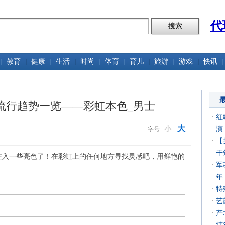
代
教育
健康
生活
时尚
体育
育儿
旅游
游戏
快讯
春夏 流行趋势一览——彩虹本色_男士
红
大
小
演
字号:
【
干
注入一些亮色了！在彩虹上的任何地方寻找灵感吧，用鲜艳的
军
年
特
艺
产