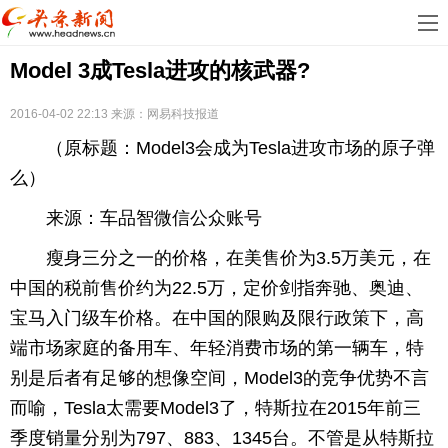
首
Model 3成Tesla进攻的核武器?
页
娱
乐
科
2016-04-02 22:13
来源：网易科技报道
（原标题：Model3会成为Tesla进攻市场的原子弹
技
房
么）
地
汽
来源：车品智微信公众账号
产
车
教
瘦身三分之一的价格，在美售价为3.5万美元，在
中国的税前售价约为22.5万，定价剑指奔驰、奥迪、
育
健
宝马入门级车价格。在中国的限购及限行政策下，高
康
生
端市场家庭的备用车、年轻消费市场的第一辆车，特
别是后者有足够的想像空间，Model3的竞争优势不言
活
时
而喻，Tesla太需要Model3了，特斯拉在2015年前三
尚
体
季度销量分别为797、883、1345台。不管是从特斯拉