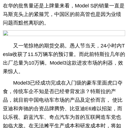
在华的批售量还是上牌量来看，Model S的销量一直是
育
育
马斯克头上的紧箍咒，中国区的前高管也是因为业绩
问题而黯然离职的。
儿
旅
游
游
又一笔惊艳的期货交易。愚人节当天，24小时内T
戏
快
esla收获了11.5万辆车的预订量。而此前特斯拉几年的
讯
财
出厂总量为10万辆。Model3这款进攻市场的利器，效
果惊人。
富
文
Model3已经成功完成在入门级的豪车里面虎口夺
化
食，传统车企不知是否已经脊背发凉？特斯拉的产
品，就目前中国电动车市场的产品及定价而言， 使比
亚迪和奔驰的合资品牌腾势、比亚迪E6难以招架，而
以乐视、蔚蓝汽车、奇点汽车为首的互联网造车党也
如临大敌。在无法摊平生产成本和研发成本时，将如