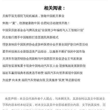
相关阅读：
天舶宇宙无垠陀飞轮机械表，致敬中国航天事业
奔跑一“夏”，劲酒健康跑中国·合肥站活动激情开跑！
中国宋庆龄基金会与腾讯发起“全国青少年编程与人工智能计划”
民生银行携手中国银联打造普惠民商新模式
理肤泉响应中国医师协会皮肤科医师分会开展全国护肤日科普活动
爱齐科技推出全新隐适美产品组合，以服务不断扩张的中国市场
天津市市场营销协会周新刚与中国西部开发促进会王书发座谈
福田智蓝液氢重卡现身中国电动汽车百人会 迎接氢能发展新阶段
福祉车赢得瑞典冬残奥选手称赞 福田汽车向世界展现中国科技
为追梦 向未来 福田汽车突破自我 完美服务“双奥”再启新征程
免责声明：本文仅代表作者个人观点，与本网无关。其原创性以及文中陈述文
字和内容未经本站证实，对本文以及其中全部或者部分内容、文字的真实性、完