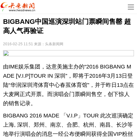
首
BIGBANG中国巡演深圳站门票瞬间售罄 超
页
娱
高人气再验证
乐
科
2016-02-25 11:51
来源：
头条新闻网
技
房
地
汽
由IME娱乐集团，达意美施主办的“2016 BIGBANG M
ADE [V.I.P]TOUR IN 深圳”，即将于2016年3月13日登
产
车
教
陆“华润深圳湾体育中心春茧体育馆”，并于昨日13点在
育
健
大麦网正式开票。而演唱会门票瞬间售空，创下惊人
的销售记录。
康
生
BIGBANG 2016 MADE 「V.I.P」TOUR 此次巡演确定
活
时
上海, 深圳、郑州、南京、合肥、杭州、南昌、长沙等
尚
体
地举行演唱会的消息一经公布便瞬间获得全国VIP粉丝