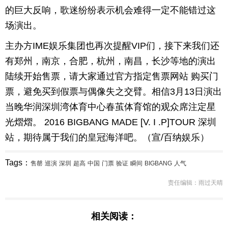
的巨大反响，歌迷纷纷表示机会难得一定不能错过这
育
育
场演出。
儿
旅
主办方IME娱乐集团也再次提醒VIP们，接下来我们还
有郑州，南京，合肥，杭州，南昌，长沙等地的演出
游
游
陆续开始售票，请大家通过官方指定售票网站 购买门
戏
快
票，避免买到假票与偶像失之交臂。相信3月13日演出
当晚华润深圳湾体育中心春茧体育馆的观众席注定星
讯
财
光熠熠。 2016 BIGBANG MADE [V. I .P]TOUR 深圳
富
文
站，期待属于我们的皇冠海洋吧。（宣/百纳娱乐）
化
Tags：
售罄
巡演
深圳
超高
中国
门票
验证
瞬间
BIGBANG
人气
责任编辑：雨过天晴
相关阅读：