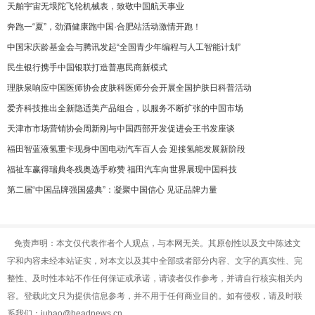
天舶宇宙无垠陀飞轮机械表，致敬中国航天事业
奔跑一“夏”，劲酒健康跑中国·合肥站活动激情开跑！
中国宋庆龄基金会与腾讯发起“全国青少年编程与人工智能计划”
民生银行携手中国银联打造普惠民商新模式
理肤泉响应中国医师协会皮肤科医师分会开展全国护肤日科普活动
爱齐科技推出全新隐适美产品组合，以服务不断扩张的中国市场
天津市市场营销协会周新刚与中国西部开发促进会王书发座谈
福田智蓝液氢重卡现身中国电动汽车百人会 迎接氢能发展新阶段
福祉车赢得瑞典冬残奥选手称赞 福田汽车向世界展现中国科技
第二届“中国品牌强国盛典”：凝聚中国信心 见证品牌力量
免责声明：本文仅代表作者个人观点，与本网无关。其原创性以及文中陈述文
字和内容未经本站证实，对本文以及其中全部或者部分内容、文字的真实性、完
整性、及时性本站不作任何保证或承诺，请读者仅作参考，并请自行核实相关内
容。登载此文只为提供信息参考，并不用于任何商业目的。如有侵权，请及时联
系我们：jubao@headnews.cn