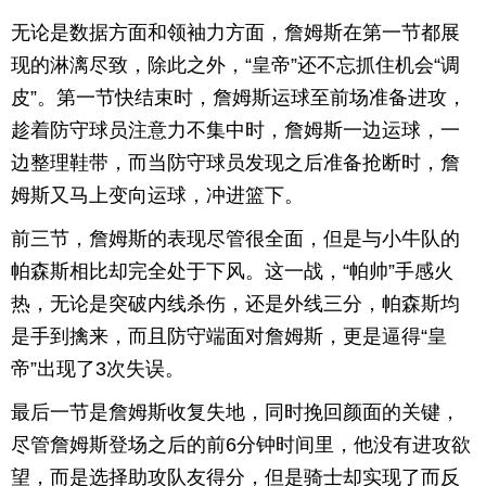
无论是数据方面和领袖力方面，詹姆斯在第一节都展
育
育
现的淋漓尽致，除此之外，“皇帝”还不忘抓住机会“调
儿
旅
皮”。第一节快结束时，詹姆斯运球至前场准备进攻，
趁着防守球员注意力不集中时，詹姆斯一边运球，一
游
游
边整理鞋带，而当防守球员发现之后准备抢断时，詹
戏
快
姆斯又马上变向运球，冲进篮下。
讯
财
前三节，詹姆斯的表现尽管很全面，但是与小牛队的
帕森斯相比却完全处于下风。这一战，“帕帅”手感火
富
文
热，无论是突破内线杀伤，还是外线三分，帕森斯均
是手到擒来，而且防守端面对詹姆斯，更是逼得“皇
化
帝”出现了3次失误。
最后一节是詹姆斯收复失地，同时挽回颜面的关键，
尽管詹姆斯登场之后的前6分钟时间里，他没有进攻欲
望，而是选择助攻队友得分，但是骑士却实现了而反