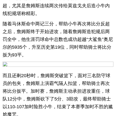
超，尤其是詹姆斯连续两次传给莫兹戈夫后造小牛内
线犯规堪称精彩。
随着马休斯命中两记三分，帮助小牛再次将比分反超
之后，詹姆斯终于开始进攻，随着詹姆斯造犯规后两
罚全中，他生涯罚球命中总数也成功超越“大鲨鱼”奥尼
尔的5935个，升至历史第19位，同时帮助骑士将比分
扳为93平。
而且还剩20秒时，詹姆斯突破篮下，面对三名防守球
员的包夹，詹姆斯上演霸气隔人扣篮，帮助骑士再次
将比分扳平。加时赛，詹姆斯主动承担进攻重任，球
队12分中，詹姆斯砍下了5分、3助攻，最终帮助骑士
以110-107加时险胜小牛，结束了本赛季加时不胜的尴
尬魔咒。