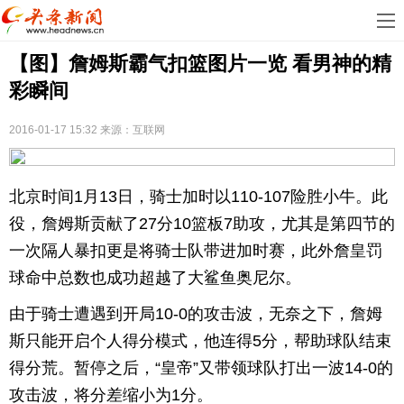
首
【图】詹姆斯霸气扣篮图片一览 看男神的精
页
娱
彩瞬间
乐
科
2016-01-17 15:32
来源：互联网
技
房
地
汽
北京时间1月13日，骑士加时以110-107险胜小牛。此
役，詹姆斯贡献了27分10篮板7助攻，尤其是第四节的
产
车
教
一次隔人暴扣更是将骑士队带进加时赛，此外詹皇罚
育
健
球命中总数也成功超越了大鲨鱼奥尼尔。
康
生
由于骑士遭遇到开局10-0的攻击波，无奈之下，詹姆
斯只能开启个人得分模式，他连得5分，帮助球队结束
活
时
得分荒。暂停之后，“皇帝”又带领球队打出一波14-0的
尚
体
攻击波，将分差缩小为1分。