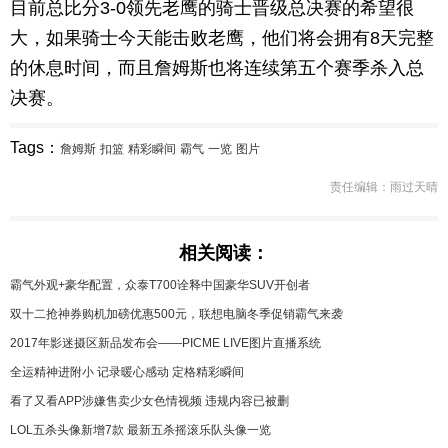
目前总比分3-0领先老鹰的骑士晋级总决赛的希望很
大，如果骑士今天能击败老鹰，他们将会拥有8天完整
的休息时间，而且詹姆斯也将连续第五个赛季杀入总
决赛。
Tags：
詹姆斯
扣篮
精彩瞬间
霸气
一览
图片
责任编辑：雨过天晴
相关阅读：
霸气外观+豪华配置，众泰T700诠释中国豪华SUV开创者
双十二抢神券购机加磅优惠500元，联想电脑冬季促销霸气来袭
2017年影迷摄区新品发布会——PICME LIVE图片直播系统
全运精神进附小 记录暖心感动 定格精彩瞬间
看了又看APP涉嫌售卖少女色情视频 违规内容已被删
LOL五杀头像新增7款 最新五杀摇滚乐队头像一览