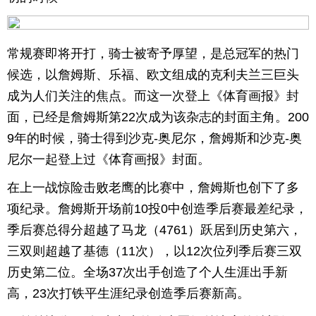
常规赛即将开打，骑士被寄予厚望，是总冠军的热门
候选，以詹姆斯、乐福、欧文组成的克利夫兰三巨头
成为人们关注的焦点。而这一次登上《体育画报》封
面，已经是詹姆斯第22次成为该杂志的封面主角。200
9年的时候，骑士得到沙克-奥尼尔，詹姆斯和沙克-奥
尼尔一起登上过《体育画报》封面。
在上一战惊险击败老鹰的比赛中，詹姆斯也创下了多
项纪录。詹姆斯开场前10投0中创造季后赛最差纪录，
季后赛总得分超越了马龙（4761）跃居到历史第六，
三双则超越了基德（11次），以12次位列季后赛三双
历史第二位。全场37次出手创造了个人生涯出手新
高，23次打铁平生涯纪录创造季后赛新高。