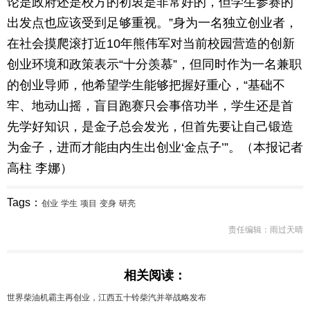
论是政府还是校方的初衷是非常好的，但学生参赛的
出发点也应该受到足够重视。”身为一名独立创业者，
在社会摸爬滚打近10年熊伟军对当前校园营造的创新
创业环境和政策表示“十分羡慕”，但同时作为一名兼职
的创业导师，他希望学生能够把握好重心，“基础不
牢、地动山摇，盲目跑赛只会事倍功半，学生还是首
先学好知识，是金子总会发光，但首先要让自己锻造
为金子，进而才能由内生出创业‘金点子’”。（本报记者
高柱 李娜）
Tags：
创业
学生
项目
变身
研亮
责任编辑：雨过天晴
相关阅读：
世界柴油机霸主再创业，江西五十铃柴汽并举战略发布