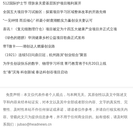
512国际护士节 理肤泉关爱基层医护项目顺利展开
全国五大项目学习试验区：探索项目学习区域整体改革的开路先锋
“一见钟情 而后倾心” 祥菱小财鹿潮酷实力赢创业夫妻认可
喜讯！《复元细胞理疗仓》项目被定为十四五大健康产业项目并正式立项
《绿色的翅膀》华润健康乡村公益项目歌曲正式发布
带T微卡——潮创达人燃爆创业路
《1921》连续5日问鼎日冠，杭州路演“创业组合”聚首
为学生创设快乐的数学、物理学习环境 菁巧教育将于6月20日上线
生“泰”滨海 科创新城 泰达科创谷项目启动
免责声明：本文仅代表作者个人观点，与本网无关。其原创性以及文中陈述文
字和内容未经本站证实，对本文以及其中全部或者部分内容、文字的真实性、完
整性、及时性本站不作任何保证或承诺，请读者仅作参考，并请自行核实相关内
容。登载此文只为提供信息参考，并不用于任何商业目的。如有侵权，请及时联
系我们：jubao@headnews.cn