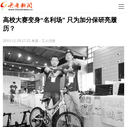
首
高校大赛变身“名利场” 只为加分保研亮履
页
娱
历？
乐
科
2015-11-29 17:22
来源：工人日报
技
房
地
汽
产
车
教
育
健
康
生
活
时
尚
体