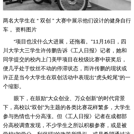
育
育
两名大学生在 “ 双创 ” 大赛中展示他们设计的健身自行
儿
旅
车 。资料图片
游
游
“项目也没什么大进展，还拖着。”11月16日，四
川大学大三学生许传鹏告诉《工人日报》记者，她和
戏
快
同学提交的校内上门美甲项目在校级比赛中获奖后，
讯
财
便几乎处于纹丝不动的停滞状态，而许传鹏的现状或
许正是当今大学生在双创活动中表现出“虎头蛇尾”的一
富
文
个缩影。
化
眼下，在鼓励“大众创业、万众创新”的时代背景
下，高校以“双创”为主题的各类比赛花样繁多，大学生
参与热情也十分高涨。但《工人日报》记者在成都部
分高校调查发现，不少学生之所以积极参赛，或是被