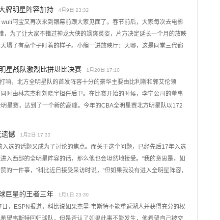
最大牌明星阵容加持
4月9日 23:32
wuli阿宝又再次来到银幕前跟大家见面了。春节前后，大家每次去电影
错，为了让大家不错过神龙大侠的飒爽英姿，片方决定延长一个月的放映
副天塌了有高个子盯着的样子。小编一进放映厅：天哪，这是同堂三代都
 明星战队激烈比拼堪比决赛
1月20日 17:10
正式打响，北方全明星队的首发阵容十分的豪华主要由比利斯和郭艾伦领
，同时由林志杰和刘晓宇担任后卫。在比赛开始的时候，李宁公司的董事
明星赛，达到了一个新的高峰。今年的CBA全明星赛北方明星队以172
无遗憾
1月2日 17:33
谁该入选的话题又成为了讨论的焦点。而关于这个问题，已经先后17年入选
进入西部的全明星阵容的话，那么他也会坦然地接受。“我的意思是，如
赞的一件事，”科比近日接受采访时说，“但如果我没有进入全明星阵容，
球巨星的王者三年
1月1日 23:39
年5月27日，ESPN报道，科比说如果杰里·韦斯特不能重返湖人并获得充分的权
己希望韦斯特回归球队，但是否认了如果此事不能发生，他希望自己被交