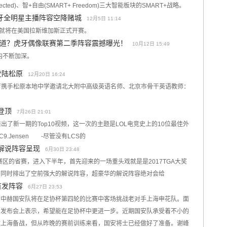
onnected)、智+自由(SMART+ Freedom)三大智能板块的SMART+战略。
虎牙全明星主播阵容空降赌城
12月5日 11:14
赛就将在美国拉斯维加斯正式开赛。
道？虎牙偶像联赛第二季阵容震撼曝光！
10月12日 15:49
内不断加深。
登陆松原
12月20日 16:24
蓝朗教育携手松原本地中学邀请北大附中高级英语名师、北京市骨干英语教师：
。
森登顶
7月26日 21:01
出了新一期的Top10视频，这一次的主题是LOL电竞史上的10位最佳外
.Jensen -尽管没有LCS的
华解说阵容呈现
6月30日 23:48
区的省赛，进入下半年，首先迎来的一场重头戏就是是2017TGA大奖
方同时排出了空前强大的解说阵容，超豪华的解说阵容绝对会给
首发阵容
6月27日 23:53
京中赫国安队将在足协杯第四轮的比赛中客场挑战老对手上海申花队。面
闻发布会上表示，希望能在足协杯中更进一步。近期国安队承受着不小的
达上海备战，但从昨晚的赛前训练来看，国安将士已经做好了准备。谢峰