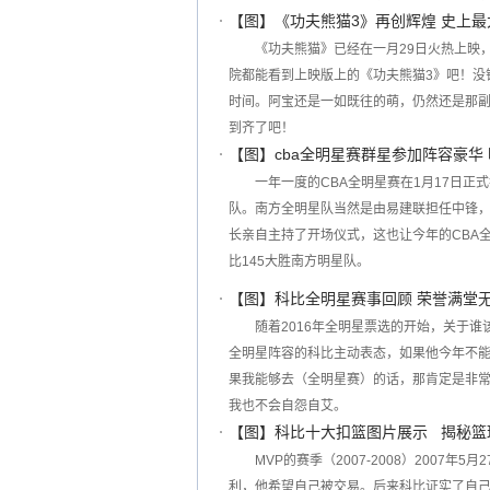
【图】《功夫熊猫3》再创辉煌 史上
《功夫熊猫》已经在一月29日火热上映，
院都能看到上映版上的《功夫熊猫3》吧！没
时间。阿宝还是一如既往的萌，仍然还是那
到齐了吧！
【图】cba全明星赛群星参加阵容豪华
一年一度的CBA全明星赛在1月17日
队。南方全明星队当然是由易建联担任中锋
长亲自主持了开场仪式，这也让今年的CBA全
比145大胜南方明星队。
【图】科比全明星赛事回顾 荣誉满堂
随着2016年全明星票选的开始，关于
全明星阵容的科比主动表态，如果他今年不能
果我能够去（全明星赛）的话，那肯定是非常
我也不会自怨自艾。
【图】科比十大扣篮图片展示 揭秘篮
MVP的赛季（2007-2008）2007
利，他希望自己被交易。后来科比证实了自