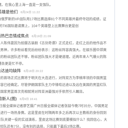
键。在我心里上海一直是一支强队。
军英雄是他们
6月24日 11:22
俄罗斯的VP战队用17场比赛选择81个不同英雄并最终夺冠的成绩，证
的TI6国际邀请赛上，104个英雄登上比赛舞台更是创
丽热巴恋情成焦点
6月19日 21:09
艺人陈伟霆因为拍摄古装剧《古剑奇谭》正式走红，走红之后的他作品不
挺男神，许多粉丝看完后纷纷表示：这粉丝阵容真强大。在娱乐圈中郑爽
大的粉丝团队还不够，粉丝团队强大才是硬道理。近两年来人气爆火的陈
通告更是忙不停。
哈达迪均缺阵
6月18日 20:22
后的首场正式比赛将于明天在大连进行，对阵双方为李楠率领的中国男篮
阵容已经确定。尽管伊朗国家队主力中锋哈达迪以及远在美国的男篮红队
新国家男篮首次亮相就将对阵亚洲最强对手依然引人瞩目。
新人(图)
6月9日 16:41
州日报全媒体记者廖艺摄广州日报全媒体记者张喆今晚7时35分，中国男足
队进行一场热身赛。这是里皮在时隔两年多之后再次以主教练的身份回到
亚队关键一役的实战演练，里皮这场比赛到底要模拟什么？找回信心，大
斯坦队还有7分，没有别的选择，只能赢下最后3场比赛。