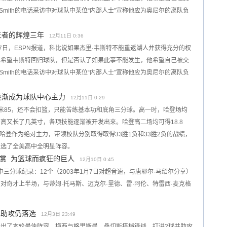
.Smith的电话采访中对球队中某位“内部人士”宣称他应为奥尼尔的离队负
王者的辉煌三年
12月11日 0:36
年5月27日，ESPN报道，科比说如果杰里·韦斯特不能重返湖人并获得充分的权
己希望韦斯特回归球队，但是否认了如果此事不能发生，他希望自己被交
.Smith的电话采访中对球队中某位“内部人士”宣称他应为奥尼尔的离队负
逐渐成为球队中心主力
12月11日 0:29
米85，还不会扣篮，只能苦练基本功和底角三分球。高一时，哈登场均
身高又长了几英寸，各项技能逐渐被开发出来。哈登高二场均可得18.8
，哈登作为绝对主力，带领校队分别取得取得33胜1负和33胜2负的战绩，
入选了全美高中全明星阵容。
赏 为篮球而疯狂的巨人
12月10日 0:45
中三分球纪录：12个（2003年1月7日对超音速，与唐耶尔·马绍尔分享）
8日对奇才上半场，与蒂姆·托马斯、迈克尔·里德、雷·阿伦、特雷西·麦克格
2助攻仍落选
12月3日 23:49
出了本轮最佳阵容。梅西与格里斯曼、桑切斯搭档锋线，打进2球并助攻