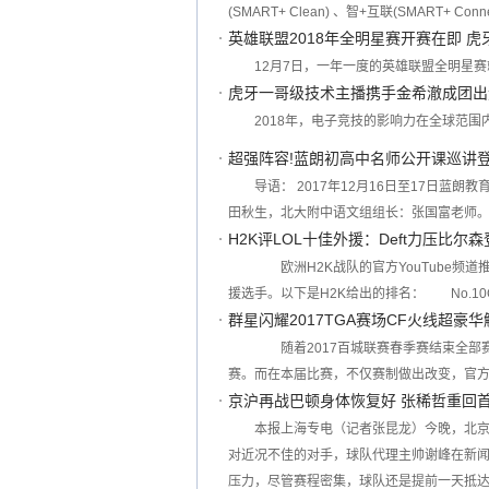
(SMART+ Clean) 、智+互联(SMART+ C
英雄联盟2018年全明星赛开赛在即 
12月7日，一年一度的英雄联盟全明星
虎牙一哥级技术主播携手金希澈成团出
2018年，电子竞技的影响力在全球范围
超强阵容!蓝朗初高中名师公开课巡讲
导语： 2017年12月16日至17日
田秋生，北大附中语文组组长：张国富老师
H2K评LOL十佳外援：Deft力压比尔
欧洲H2K战队的官方YouTube频道推
援选手。以下是H2K给出的排名： No.10C9
群星闪耀2017TGA赛场CF火线超豪
随着2017百城联赛春季赛结束全部赛
赛。而在本届比赛，不仅赛制做出改变，官
京沪再战巴顿身体恢复好 张稀哲重回
本报上海专电（记者张昆龙）今晚，北
对近况不佳的对手，球队代理主帅谢峰在新
压力，尽管赛程密集，球队还是提前一天抵