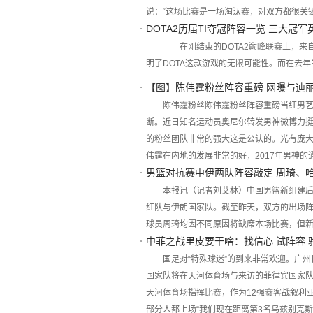
说：“这场比赛是一场淘汰赛，对双方都很关
DOTA2历届TI夺冠阵容一览 三大冠
在刚结束的DOTA2巅峰联赛上，来自
明了DOTA这款游戏的无限可能性。而在去年
【图】陈伟霆粉丝阵容重磅 网曝与迪
陈伟霆粉丝陈伟霆粉丝阵容重磅当红男
断。近日知名运动员奥尼尔转发男神微博力
的粉丝团队非常的强大这是公认的。光有庞
伟霆在内地的发展非常的好，2017年男神的
男篮对抗赛中伊两队阵容敲定 周琦、
本报讯（记者刘艾林）中国男篮新组建
红队与伊朗国家队。截至昨天，双方的出场
球员周琦均因不同原因将缺席本场比赛，但
中菲之战里皮要干啥：找信心 试阵容 验
国足对“特殊球迷”的到来非常欢迎。广
国家队将在天河体育场与来访的菲律宾国家
天河体育场指挥比赛，作为12强赛客战叙利
部分人都上场“我们现在距离第3名乌兹别克