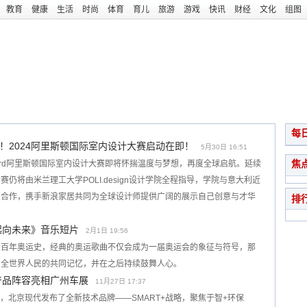
教育
健康
生活
时尚
体育
育儿
旅游
游戏
快讯
财经
文化
组图
每
！2024阿里斯顿国际室内设计大赛启动在即！
5月30日 16:51
焦
ign Award阿里斯顿国际室内设计大赛即将怀揣温度与梦想，再度全球启航。延续
将由米兰理工大学POLI.design设计学院全程指导，学院与意大利近
团合作，携手新浪家居共同为全球设计师提供广阔的展示自己创意与才华
排
起向未来》音乐短片
2月1日 19:56
望百年奥运史，经典的奥运歌曲不仅会成为一届奥运会的象征与符号，那
、全世界人民的共同记忆，并在之后持续鼓舞人心。
产品阵容亮相广州车展
11月27日 17:37
展上，北京现代发布了全新技术品牌——SMART+战略，聚焦于智+环保