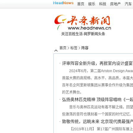
首页
娱乐
科技
房地产
汽车
关注百姓生活·网罗新闻头条
首页
标签
阵容
评审阵容全新升级，再掀室内设计盛宴
2024年6月，第二届Ariston Des
首届大赛的高规格、高水平、高品质，本届大赛仍
百年名企阿里斯顿集团从赛事合作升级为集
的艺术舞台。
弘扬奥林匹克精神 顶级阵容唱响《一
音乐与奥林匹克运动有着不解之缘。回
些激荡的音符也镌刻着一个国家的时代记忆
致敬传统，远眺未来 北京现代携最强
【2019年11月】 第17届广州国际车