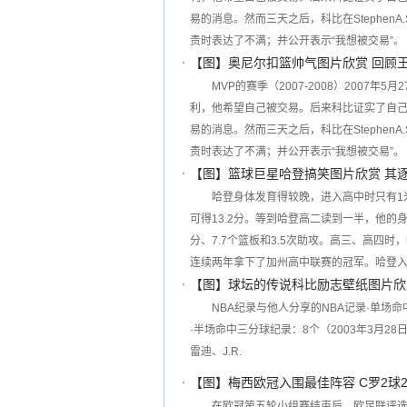
易的消息。然而三天之后，科比在StephenA
责时表达了不满；并公开表示“我想被交易”。
【图】奥尼尔扣篮帅气图片欣赏 回顾
MVP的赛季（2007-2008）2007
利，他希望自己被交易。后来科比证实了自
易的消息。然而三天之后，科比在StephenA
责时表达了不满；并公开表示“我想被交易”。
【图】篮球巨星哈登搞笑图片欣赏 其
哈登身体发育得较晚，进入高中时只有1
可得13.2分。等到哈登高二读到一半，他的
分、7.7个篮板和3.5次助攻。高三、高四时
连续两年拿下了加州高中联赛的冠军。哈登
【图】球坛的传说科比励志壁纸图片欣
NBA纪录与他人分享的NBA记录·单场命
·半场命中三分球纪录：8个（2003年3月2
雷迪、J.R.
【图】梅西欧冠入围最佳阵容 C罗2球
在欧冠第五轮小组赛结束后，欧足联评选