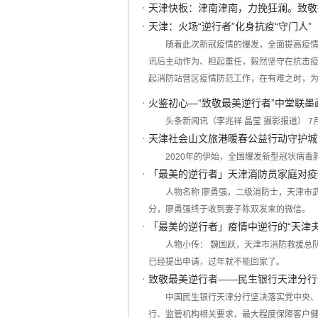
天津快板：津南津南，力挽狂澜。致敬
天津：火场“逆行者”化身抗疫“守门人”
随着此次新冠疫情的爆发，全面提高疫
讯后主动作为、担起重任，毅然坚守在抗击
起消防站营区疫情防范工作，在有难之时，
火鉴初心—“致敬最美逆行者”中堂联
头条新闻讯（李兆祥 晶莹 摄影报道） 
天津社会山文旅港暖春公益行动守护城
2020年的伊始，全国爆发新型冠状病
「最美的逆行者」天津消防员家庭对疫
人物名称 廖勇强，二级消防士，天津市武
分，廖勇强终于收到妻子陈双发来的微信。
「最美的逆行者」疫情中逆行的“天津夫
人物小传： 魏国跃，天津市消防救援总
已经提出申请，过年就不能回家了。
致敬最美逆行者——民生银行天津分行
中国民生银行天津分行坚决落实党中央
行、监管机构相关要求，最大程度保障客户