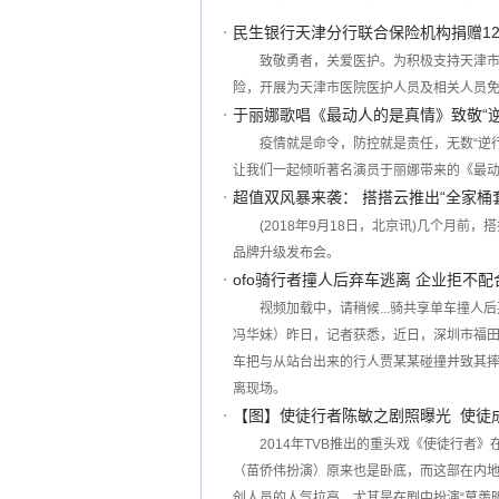
民生银行天津分行联合保险机构捐赠1
致敬勇者，关爱医护。为积极支持天津
险，开展为天津市医院医护人员及相关人员免
于丽娜歌唱《最动人的是真情》致敬“逆
疫情就是命令，防控就是责任，无数“逆
让我们一起倾听著名演员于丽娜带来的《最动
超值双风暴来袭： 搭搭云推出“全家桶
(2018年9月18日，北京讯)几个月前，搭
品牌升级发布会。
ofo骑行者撞人后弃车逃离 企业拒不配
视频加载中，请稍候...骑共享单车撞
冯华妹）昨日，记者获悉，近日，深圳市福田
车把与从站台出来的行人贾某某碰撞并致其
离现场。
【图】使徒行者陈敏之剧照曝光 使徒成
2014年TVB推出的重头戏《使徒行者
（苗侨伟扮演）原来也是卧底，而这部在内地
创人员的人气拉高，尤其是在剧中扮演“莫羡