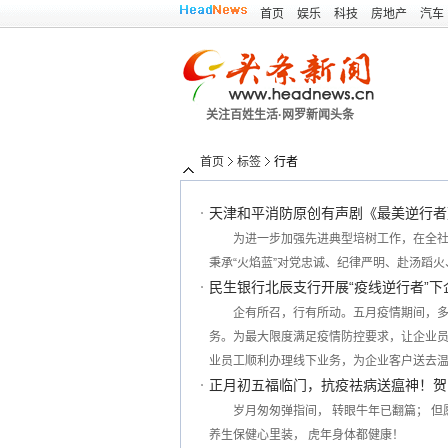
首页
娱乐
科技
房地产
汽车
关注百姓生活·网罗新闻头条
首页
标签
行者
天津和平消防原创有声剧《最美逆行者》
为进一步加强先进典型培树工作，在全
秉承“火焰蓝”对党忠诚、纪律严明、赴汤蹈
民生银行北辰支行开展“疫线逆行者”
企有所召，行有所动。五月疫情期间，
务。为最大限度满足疫情防控要求，让企业
业员工顺利办理线下业务，为企业客户送去
正月初五福临门，抗疫祛病送瘟神！贺
岁月匆匆弹指间， 转眼牛年已翻篇； 但
养生保健心里装， 虎年身体都健康！