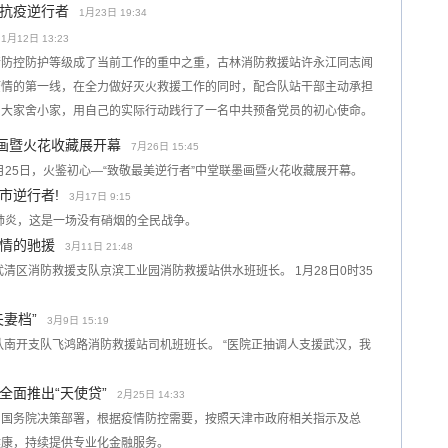
抗疫逆行者
1月23日 19:34
1月12日 13:23
情防控防护等级成了当前工作的重中之重，古林消防救援站许永江同志闻
疫情的第一线，在全力做好灭火救援工作的同时，配合队站干部主动承担
为大家舍小家，用自己的实际行动践行了一名中共预备党员的初心使命。
墨画暨火花收藏展开幕
7月26日 15:45
7月25日，火鉴初心—“致敬最美逆行者”中堂联墨画暨火花收藏展开幕。
市逆行者!
3月17日 9:15
毒肺炎，这是一场没有硝烟的全民战争。
情的驰援
3月11日 21:48
清区消防救援支队京滨工业园消防救援站供水班班长。 1月28日0时35
妻档”
3月9日 15:19
队南开支队飞鸿路消防救援站司机班班长。 “医院正抽调人支援武汉，我
全面推出“天使贷”
2月25日 14:33
、国务院决策部署，根据疫情防控需要，按照天津市政府相关指示及总
健康，持续提供专业化金融服务。