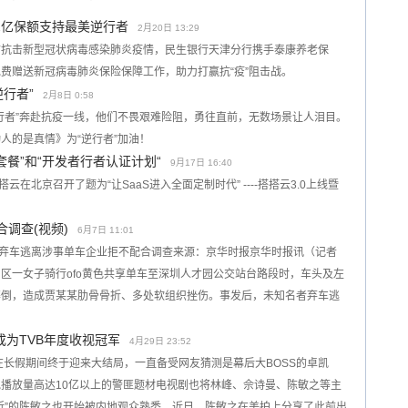
2亿保额支持最美逆行者
2月20日 13:29
市抗击新型冠状病毒感染肺炎疫情，民生银行天津分行携手泰康养老保
费赠送新冠病毒肺炎保险保障工作，助力打赢抗“疫”阻击战。
行者”
2月8日 0:58
行者”奔赴抗疫一线，他们不畏艰难险阻，勇往直前，无数场景让人泪目。
人的是真情》为“逆行者”加油！
套餐”和“开发者行者认证计划“
9月17日 16:40
搭云在北京召开了题为“让SaaS进入全面定制时代” ----搭搭云3.0上线暨
合调查(视频)
6月7日 11:01
人后弃车逃离涉事单车企业拒不配合调查来源：京华时报京华时报讯（记者
区一女子骑行ofo黄色共享单车至深圳人才园公交站台路段时，车头及左
摔倒，造成贾某某肋骨骨折、多处软组织挫伤。事发后，未知名者弃车逃
为TVB年度收视冠军
4月29日 23:52
》在长假期间终于迎来大结局，一直备受网友猜测是幕后大BOSS的卓凯
播放量高达10亿以上的警匪题材电视剧也将林峰、佘诗曼、陈敏之等主
昕”的陈敏之也开始被内地观众熟悉。近日，陈敏之在美拍上分享了此前出