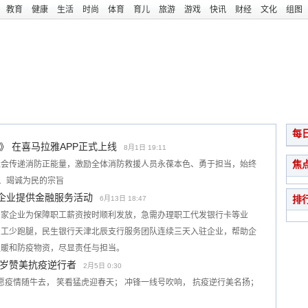
教育
健康
生活
时尚
体育
育儿
旅游
游戏
快讯
财经
文化
组图
每
 在喜马拉雅APP正式上线
8月1日 19:11
焦
社会传递消防正能量，激励全体消防救援人员永葆本色、勇于担当，始终
火、竭诚为民的宗旨
下企业提供金融服务活动
排
6月13日 18:47
多家企业为保障职工薪资按时顺利发放，急需办理职工代发银行卡等业
员工少跑腿，民生银行天津北辰支行服务团队连续三天入驻企业，帮助企
温暖和防疫物资，尽显责任与担当。
岁赞美抗疫逆行者
2月5日 0:30
愿疫情随牛去， 笑看猛虎迎春天； 冲锋一线号吹响， 抗疫逆行美名扬；