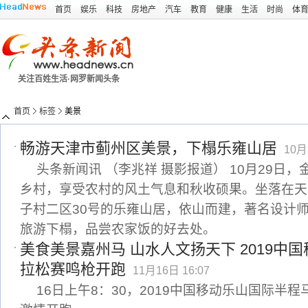
首页
娱乐
科技
房地产
汽车
教育
健康
生活
时尚
体
关注百姓生活·网罗新闻头条
首页
标签
美景
畅游天津市蓟州区美景，下榻乐雍山居
10月
头条新闻讯 （李兆祥 摄影报道） 10月29日
乡村，享受农村的风土气息和秋收硕果。坐落在天
子村二区30号的乐雍山居，依山而建，著名设计
旅游下榻，品尝农家饭的好去处。
美食美景嘉州马 山水人文扬天下 2019中
拉松赛鸣枪开跑
11月16日 16:07
16日上午8：30，2019中国移动乐山国际半