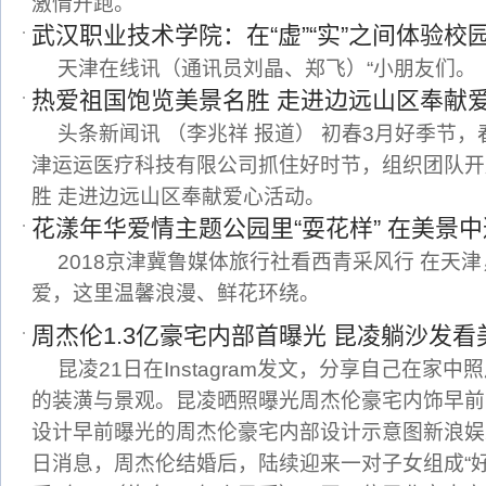
激情开跑。
武汉职业技术学院：在“虚”“实”之间体验校
天津在线讯（通讯员刘晶、郑飞）“小朋友们。
热爱祖国饱览美景名胜 走进边远山区奉献
头条新闻讯 （李兆祥 报道） 初春3月好季节
津运运医疗科技有限公司抓住好时节，组织团队开
胜 走进边远山区奉献爱心活动。
花漾年华爱情主题公园里“耍花样” 在美景
2018京津冀鲁媒体旅行社看西青采风行 在天津
爱，这里温馨浪漫、鲜花环绕。
周杰伦1.3亿豪宅内部首曝光 昆凌躺沙发看
昆凌21日在Instagram发文，分享自己在家
的装潢与景观。昆凌晒照曝光周杰伦豪宅内饰早前
设计早前曝光的周杰伦豪宅内部设计示意图新浪娱
日消息，周杰伦结婚后，陆续迎来一对子女组成“