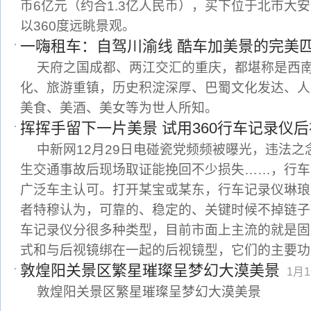
币6亿元（约合1.3亿人民币），买下位于北市大
以360度远眺景观。
一嗨租车：自驾川渝线 酷车加美景的完美
天府之国成都、两江交汇的重庆，都堪称是西
化、旅游重镇，历史积淀深厚、巴蜀文化发达、人
美食、美酒、美女等为世人所知。
挥挥手留下一片美景 试用360行车记录仪
中新网12月29日电碰瓷党频频被曝光，违法
生交通事故后现场取证能挽回不少损失……，行车
广泛车主认可。打开某宝或某东，行车记录仪琳琅
者特穆认为，可靠的、稳定的、关键时候不掉链子
车记录仪分很多种类型，目前市面上主流的就是固
式和与后视镜绑在一起的后视镜型，它们的主要功
敦煌阳关景区繁星璀璨呈梦幻大漠美景
1月1
敦煌阳关景区繁星璀璨呈梦幻大漠美景