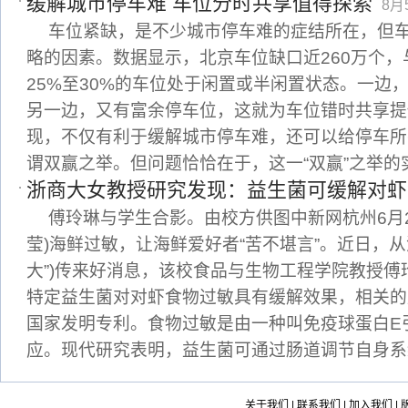
缓解城市停车难 车位分时共享值得探索
8月5
车位紧缺，是不少城市停车难的症结所在，但
略的因素。数据显示，北京车位缺口近260万个
25%至30%的车位处于闲置或半闲置状态。一边
另一边，又有富余停车位，这就为车位错时共享提
现，不仅有利于缓解城市停车难，还可以给停车所
谓双赢之举。但问题恰恰在于，这一“双赢”之举的
浙商大女教授研究发现：益生菌可缓解对虾
傅玲琳与学生合影。由校方供图中新网杭州6月2
莹)海鲜过敏，让海鲜爱好者“苦不堪言”。近日，从
大”)传来好消息，该校食品与生物工程学院教授
特定益生菌对对虾食物过敏具有缓解效果，相关的
国家发明专利。食物过敏是由一种叫免疫球蛋白E
应。现代研究表明，益生菌可通过肠道调节自身系
关于我们
|
联系我们
|
加入我们
|