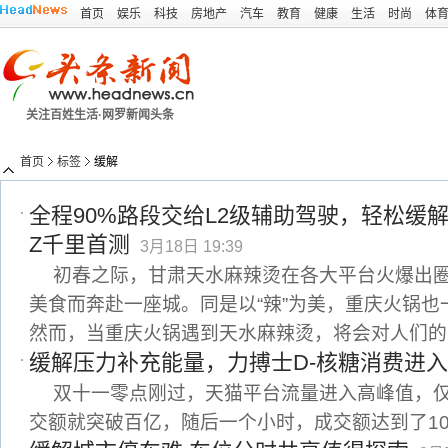
首页
娱乐
科技
房地产
汽车
教育
健康
生活
时尚
体
关注百姓生活·网罗新闻头条
首页
标签
缓解
全程90%路段交给L2级辅助驾驶，轻松缓解
Z千里首测
3月18日 19:39
初春之际，甘肃天水麻辣烫在各大平台火爆出
美食而奔赴一座城。同是以“辣”为美，重庆火锅
然而，当重庆火锅遇到天水麻辣烫，将会对人们的
缓解压力补充能量，力搏士D-核糖消费进
双十一零点刚过，天猫平台流量进入高峰值，仅
交额就突破百亿，随后一个小时，成交额达到了10