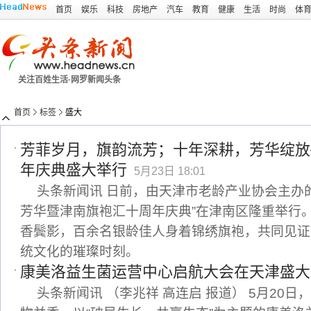
首页
娱乐
科技
房地产
汽车
教育
健康
生活
时尚
体
关注百姓生活·网罗新闻头条
首页
标签
盛大
芳菲岁月，旗韵流芳；十年深耕，芳华绽放
年庆典盛大举行
5月23日 18:01
头条新闻讯 日前，由天津市老龄产业协会主办
芳华暨津南旗袍汇十周年庆典”在津南区隆重举行
香鬓影，百余名银龄佳人身着锦绣旗袍，共同见证
统文化的璀璨时刻。
康美洛益生菌运营中心启航大会在天津盛大
头条新闻讯 （李兆祥 高连启 报道） 5月20