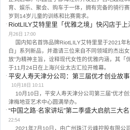
育、娱乐、聚会、购车于一体，拥有完备的骑行赛
岁到14岁儿童的训练和比赛需求。
RiotLILY艾特里里「优雅之境」快闪店于
月26日 17:00
国内知名首饰品牌RiotLILY艾特里里于202
白」系列新品，并邀请三位来自不同领域的杰出女
放”为精神主旨，诠释现代女性的优雅内涵，其「
于11月24日在上海兴业太古汇拉开帷幕。
平安人寿天津分公司：第三届优才创业故事
10月18日 10:11
10月10日，平安人寿天津分公司第三届“优才
津梅地亚艺术中心圆满举办。
“中国之路·名家讲坛”第二季盛大启航三大
22:54
2021年7月10日，由广州珠江云峰控股有限