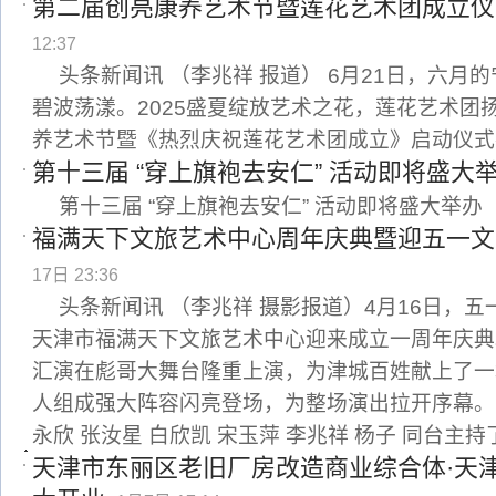
第二届创亮康养艺术节暨莲花艺术团成立仪
12:37
头条新闻讯 （李兆祥 报道） 6月21日，六月
碧波荡漾。2025盛夏绽放艺术之花，莲花艺术团
养艺术节暨《热烈庆祝莲花艺术团成立》启动仪式
第十三届 “穿上旗袍去安仁” 活动即将盛大
第十三届 “穿上旗袍去安仁” 活动即将盛大举办
福满天下文旅艺术中心周年庆典暨迎五一文
17日 23:36
头条新闻讯 （李兆祥 摄影报道）4月16日，
天津市福满天下文旅艺术中心迎来成立一周年庆典
汇演在彪哥大舞台隆重上演，为津城百姓献上了一
人组成强大阵容闪亮登场，为整场演出拉开序幕。主
永欣 张汝星 白欣凯 宋玉萍 李兆祥 杨子 同台主
天津市东丽区老旧厂房改造商业综合体·天