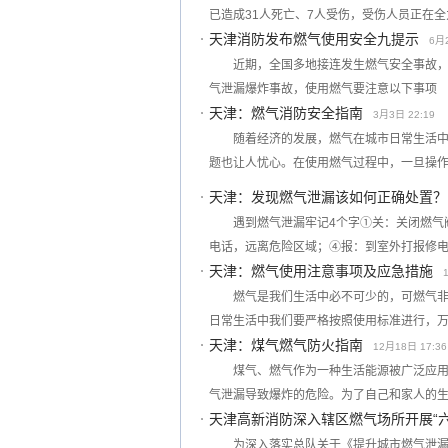
已造成31人死亡、7人受伤，受伤人员正在
天津消防发布燃气使用安全九提示
6月2
近期，全国多地接连发生燃气安全事故
气泄漏爆炸事故，使用燃气要注意以下事项
天津：燃气消防安全指南
3月3日 22:19
随着经济的发展，燃气在城市日常生活
题也让人忧心。在使用燃气过程中，一旦操
天津：发现燃气泄漏该如何正确处置？
遇到燃气泄漏牢记4个字①关：关闭燃气
电话，远离危险区域；④报：到室外打报修
天津：燃气使用注意事项及应急措施
燃气是我们生活中必不可少的，可燃气
日常生活中我们要严格按照使用标准进行，
天津：煤气燃气防火指南
12月18日 17:36
煤气、燃气作为一种生活能源被广泛应
气泄漏导致爆炸的危险。为了自己和家人的
天津高新消防深入辖区燃气场所开展“
为深入落实总队关于《提升城市燃气泄