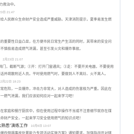
全力救治中。
3日 21:47
，给人民群众生命财产安全造成严重威胁。天津消防提示，夏季易发生燃
中的重要性日益凸显，在方便市民日常生产生活的同时，其带来的安全问
作不慎极易造成燃气泄漏，甚至引发火灾和爆炸事故。
2月23日 21:07
阀门，截断气源；②开：打开门窗通风；③走：不要开关电器，不要使用
电话并疏散附近人员。平时使用燃气时，要做到人不离灶、火不离人。
12月22日 18:23
非常危险，一旦爆炸，冲击力非常大，对人造成的伤害极为严重。因此在
万一燃气泄漏，我们应该如何应对一起来学习吧！
用在家庭和餐厅厨房中，但在使用过程中操作不当或不注意细节就存在煤
生命财产安全，一起来学习安全使用燃气的知识点吧！
六熟悉”演练工作
10月6日 13:07
漏爆炸倒塌事故处置能力专项活动实施方案》通知要求，加强指战员对辖