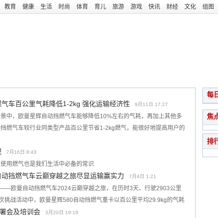
教育
健康
生活
时尚
体育
育儿
旅游
游戏
快讯
财经
文化
组图
每
气车百公里气耗降低1-2kg 强化运输经济性
9月11日 17:27
焦
景中，欧曼星辉自动挡燃气车能够降低10%左右的气耗，再加上其他多
挡燃气车较行业同类型产品百公里节省1-2kg燃气，能很好地提高用户的
排
视
7月16日 8:43
地使用燃气也是我们生活中必备的常识
 欧曼自动挡燃气车云巅穿越之旅尽显运输赢实力
7月4日 1:21
峰——欧曼自动挡燃气车2024云巅穿越之旅，在历时3天、行驶2903公里
挑战活动中，欧曼星辉580自动挡燃气重卡以百公里平均29.9kg的气耗
署会及培训会
3月20日 19:19