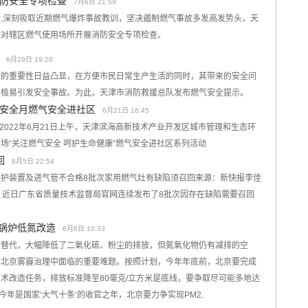
防安全专项检查
7月6日 21:59
,深刻吸取近期燃气爆炸事故教训，坚决遏制燃气事故多发高发势头，天
门对辖区燃气使用场所开展消防安全专项检查。
6月29日 19:20
中的重要性日益凸显，在方便市民日常生产生活的同时，其带来的安全问
，极易引发安全事故。为此，天津市消防救援总队发布燃气安全提示。
安全月燃气安全进社区
6月21日 16:45
，2022年6月21日上午，天津滨海高新技术产业开发区城市管理和生态环
场“关注燃气安全 呵护生命健康”燃气安全进社区系列活动
回
8月5日 22:54
护装置及进气管不合格8批次家用燃气灶有缺陷须召回来源：新快报李佳
，近日广东省质量技术监督局官网连续发布了8批次因存在缺陷需要召回
气锅炉低氮改造
6月6日 10:33
所替代，大幅降低了二氧化硫、粉尘的排放，但氮氧化物仍有减排的空
是北京雾霾治理中面临的重要难题。按照计划，今年年底前，北京要完成
术改造任务，排放标准降至80毫克/立方米是底线，要争取尽可能多地达
今年是国家‘大气十条’的收官之年，北京要力争实现PM2.