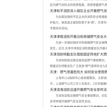
区内燃气风险点的熟悉程度，熟悉掌握燃气
天津和平消防深入辖区企业开展燃气消
为全面加强和平区企业的消防安全管理
护能力，使其真正做到防患于未“燃”，天津
专题培训活动。
天津津南消防开展沿街商铺燃气安全大
为进一步做好国庆中秋假期燃气安全保
发生，近日,天津市津南区消防救援支队开展
天津消防特勤支队借助固定阵地扩大燃
为深刻吸取近期全国多起燃气事故教训
救援总队特勤支队广泛发放“燃气使用安全九
天津：燃气泄漏危险大 如何安全使用
上海市119指挥中心接到报警后，立即
许，上海燃气公司工作人员表示，2日早晨确
天津滨海消防迅速开展燃气安全宣传活
为深刻汲取近期燃气安全事故教训，切
多项举措开展燃气安全宣传活动。