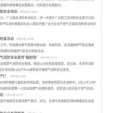
泄漏爆炸倒塌事故处置要点，切实提升处置能力。
防安全培训
9月24日 13:20
能力，广泛普及消防安全知识，进一步提升广大职工的消防安全意识与防
市和平区消防救援支队深入辖区开展了全方位关于燃气方面的消防安全知识
检查活动
9月20日 20:09
障工作，积极推动燃气隐患问题治理，有效防范、坚决遏制燃气安全事故
沿街餐饮商铺燃气安全大检查活动。
气消防安全宣传“辐射网”
9月16日 22:14
，加强燃气消防安全管理，确保火灾形势高度稳定，连日来，天津市消防
提示”和利用LED户外大屏积极开展燃气消防安全宣传。
燃气？
8月4日 21:06
调派消防救援力量赶赴现场处置。具体事故原因正在调查中。2日上午11时
有接到昌里路一小区出现燃气泄漏的报告，目前该小区仍处于停气状态。
动
7月14日 12:17
实提升居民安全使用燃气意识，近日，天津市滨海新区消防救援支队采取