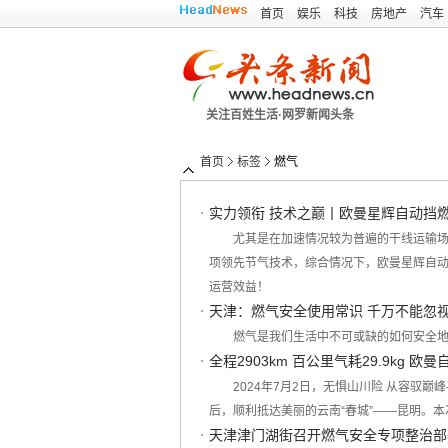
首页
娱乐
科技
房地产
汽车
关注百姓生活·网罗新闻头条
首页
标签
燃气
实力领衔 技术之巅丨欧曼星辉自动挡燃
尤其是在加速情况较为普遍的干线运输场
项领先节气技术，综合情况下，欧曼星辉自动
运营效益！
天津：燃气安全使用常识 千万不能忽
燃气是我们生活中不可或缺的如何安全
全程2903km 百公里气耗29.9kg
2024年7月2日，无惧山川险 从容驭巅
后，顺利抵达美丽的云南“春城”——昆明。本次
天津津门湖街召开燃气安全专项整治部