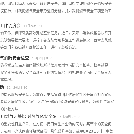
治理，切实保障人民群众生命财产安全，津门湖街立即组织召开燃气安全
会议精神，对我街燃气安全形势进行分析，并对我街燃气安全专项整治工
工作调度会
11月24日 9:11
整治工作，保障高质高效完成整治任务，近日，天津市消防救援总队召开
了总队领导指示要求，通报了各支队专项整治工作进展情况，西青支队就
务等部门和各街镇开展整治工作，进行了经验交流。
气消防安全检查
10月23日 8:30
消防救援支队深入辖区餐饮场所持续开展燃气消防安全检查。检查过程
防安全责任和消防安全管理制度的落实情况，随机抽查了消防安全负责人
掌握情况。
动
10月20日 8:36
围绕提高燃气安全意识为重点，支队宣讲团走进居民社区开展面对面宣传
者深入居民社区，“敲门入户”开展家庭消防安全宣传教育，为他们讲解家
灾的扑救方法
 用燃气要警惕 时刻绷紧安全弦
6月30日 22:17
中的重要性日益凸显，在方便市民日常生产生活的同时，其带来的安全问
分许，银川市兴庆区富洋烧烤店发生燃气爆炸事故，截至6月23日0时，事故