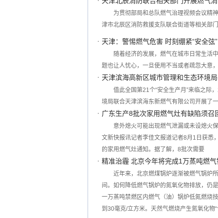
天津北辰消防联合相关部门开展燃气消
为贯彻部局和总队燃气治理视频会议精神
津市北辰区消防救援支队联合街道等相关部
天津：警惕燃气危害 时刻绷紧“安全弦”
随着经济的发展，燃气在城市日常生活
题也让人忧心，一旦使用不当或者疏忽大意
天津滨海高新区城市管理和生态环境局
值此全国第21个“安全生产月”来临之际
境局联合天津滨海东新燃气有限公司开展了一
广东生产8批次家用燃气灶有缺陷须召
意外熄火可能出现燃气泄漏或未设熄火保
文新快报讯记者李佳文报道记者8月1日获悉
的家用燃气灶通知。据了解，8批次需要
精准治霾 北京今年将完成1万蒸吨燃
近年来，北京燃煤锅炉逐渐被燃气锅炉
间。如何降低燃气锅炉的氮氧化物排放，仍
一万蒸吨禁燃区内燃气（油）锅炉低氮燃烧技
到30毫克/立方米。天然气燃烧产生氮氧化物“