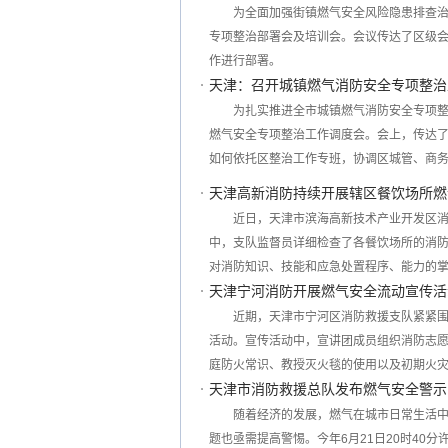
为全面加强街镇燃气安全风险隐患排查
专项整治部署会及培训会。会议传达了区级
作进行部署。
天津：召开城镇燃气消防安全专项整治
为扎实推进全市城镇燃气消防安全专项
燃气安全专项整治工作调度会。会上，传达
如何依托区整治工作专班，协调区城管、商
天津高新消防持续开展辖区餐饮场所燃
近日，天津市滨海高新技术产业开发区
中，支队监督员详细检查了各餐饮场所的消
对消防知识、技能和应急处置程序、能力的
天津宁河消防开展燃气安全流动宣传活
近期，天津市宁河区消防救援支队紧紧
活动。宣传活动中，宣讲团成员组织消防志愿
庭防火常识、教授灭火毯的使用以及初期火
天津市消防救援总队发布燃气安全警示
随着经济的发展，燃气在城市日常生活
题也亟需提高警惕。今年6月21日20时40