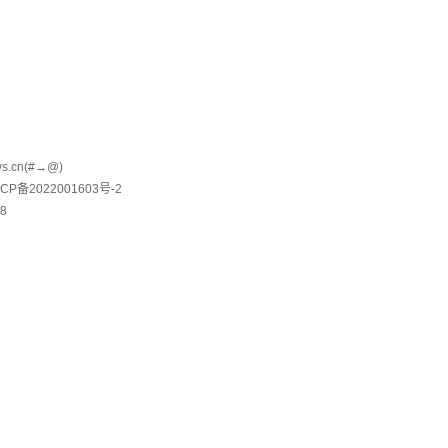
.cn(#→@)
津ICP备2022001603号-2
8