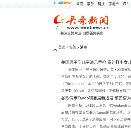
首页
娱乐
科技
房地产
汽车
关注百姓生活·网罗新闻头条
首页
标签
演示
美国男子向儿子演示手枪 意外打中女
据美国《世界日报》报道，美国印第安
不慎射中九岁女儿的头部，夺走了女儿的生命
（EricHummel）本月10日下午5时左
莉维亚（Olivia）走进房间时，不知枪里
谷歌演示Tango项目最新进展 前景更
网易科技讯5月20日消息，据Venture
后联想将推出首款兼容Tango的智能手机。
希望。Tango改进了测量应用，可识别边
生成图表用于其他目的，如确定桌布或窗帘