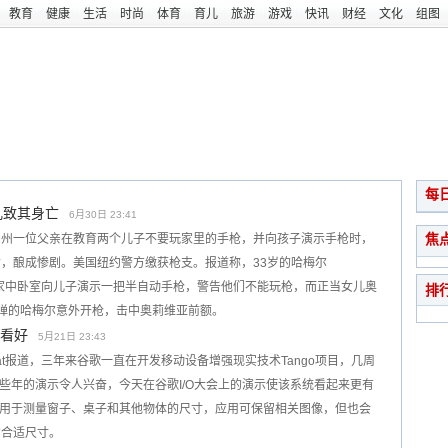
教育
健康
生活
时尚
体育
育儿
旅游
游戏
快讯
财经
文化
组图
每
儿致其身亡
6月30日 23:41
焦
纳州一位父亲在教育两个儿子不要玩家里的手枪，并向孩子演示手枪时，
，酿成惨剧。美国纽约警方缴获枪支。报道称，33岁的哈梅尔
右，在家中卧室向儿子演示一把半自动手枪，警告他们不能玩枪，而正当女儿奥
排
有子弹的哈梅尔意外开枪，击中奥莉维亚前额。
为看好
5月21日 23:43
Beat报道，三年来谷歌一直在开发移动设备增强现实技术Tango项目，几周
这些年的演示令人兴奋，今天在谷歌I/O大会上的演示使该系统看起来更有
缘并用于测量窗子、桌子和其他物体的尺寸，应用可保留相关图像，但也会
的合适尺寸。