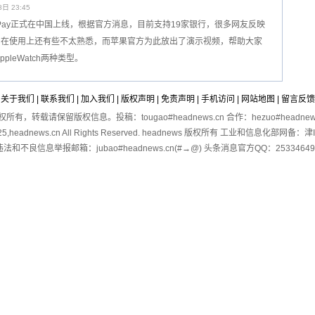
日 23:45
lePay正式在中国上线，根据官方消息，目前支持19家银行，很多网友反映
：在使用上还有些不太熟悉，而苹果官方为此放出了演示视频，帮助大家
pleWatch两种类型。
关于我们
|
联系我们
|
加入我们
|
版权声明
|
免责声明
|
手机访问
|
网站地图
|
留言反馈
有，转载请保留版权信息。投稿：tougao#headnews.cn 合作：hezuo#headnews
2025,headnews.cn All Rights Reserved. headnews 版权所有 工业和信息化部网备：
违法和不良信息举报邮箱：jubao#headnews.cn(#→@) 头条消息官方QQ：25334649