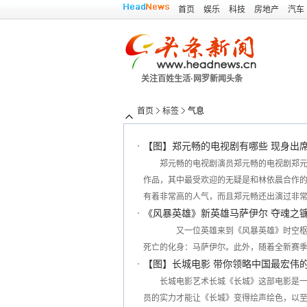
首页
娱乐
科技
房地产
汽车
关注百姓生活·网罗新闻头条
首页
标签
气息
【图】郑元畅的电视剧有哪些 现身出
郑元畅的电视剧演员郑元畅的电视剧郑
作品，其中最受欢迎的无疑是和林依晨合作
有着非常高的人气，而且郑元畅还出演过非
《风暴英雄》新英雄马萨伊尔 夺魂之
又一位英雄来到《风暴英雄》时空枢纽，
死亡的化身：马萨伊尔。此外，随着全新赛季
【图】长城电影 带你领略中国最宏伟
长城电影艺术长城《长城》这部电影是
员的实力才能让《长城》变得绘声绘色，以