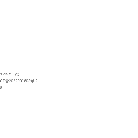
.cn(#→@)
津ICP备2022001603号-2
8