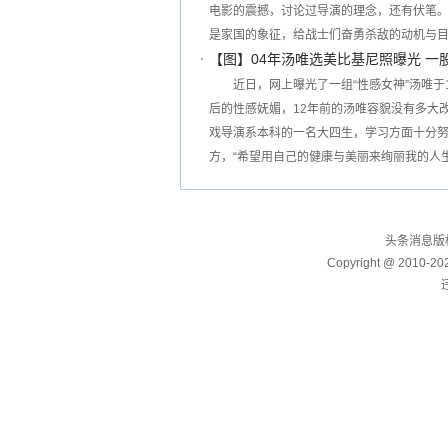
电影的震撼，讨论过导演的理念，还有伏笔
是家国的象征，给战士们奋勇杀敌的动机与
【图】04年汤唯选美比基尼照曝光 一
近日，网上曝光了一组“性感女神”汤唯于
后的性感妩媚，12年前的汤唯容貌没有多大
戏导演系本科的一名大四生，学习方面十分
方，“希望用自己的健康与美丽来绚丽我的人
头条消息版权所
Copyright @ 2010-