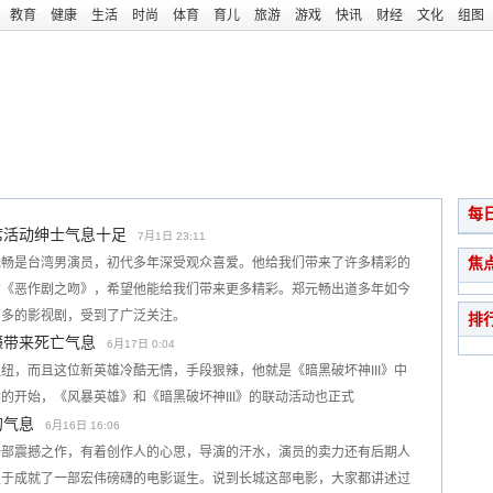
教育
健康
生活
时尚
体育
育儿
旅游
游戏
快讯
财经
文化
组图
每
席活动绅士气息十足
7月1日 23:11
焦
元畅是台湾男演员，初代多年深受观众喜爱。他给我们带来了许多精彩的
的《恶作剧之吻》，希望他能给我们带来更多精彩。郑元畅出道多年如今
常多的影视剧，受到了广泛关注。
排
镰带来死亡气息
6月17日 0:04
而且这位新英雄冷酷无情，手段狠辣，他就是《暗黑破坏神III》中
的开始，《风暴英雄》和《暗黑破坏神III》的联动活动也正式
的气息
6月16日 16:06
一部震撼之作，有着创作人的心思，导演的汗水，演员的卖力还有后期人
至于成就了一部宏伟磅礴的电影诞生。说到长城这部电影，大家都讲述过