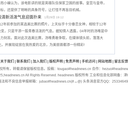
。而小编认为，该电影讲的就是英雄队伍保家卫国的故事。皇宫与皇帝，
目标，还提供了明晰的具象符号，让打怪不再盲目机械。
股清新活泼气息迎面扑来
1月29日 19:12
12年前参加的某选美比赛的照片，上天似乎十分眷恋女神，相较于12年
改变，只是平添一股青春活泼的气息。据知情人透露，04年时的汤唯是中
努力刻苦。面对此次选美比赛，汤唯勇敢争取，在媒体镜头前，落落大
生。并展现绽放在我热爱的北京，为美丽首都添一份精彩!
关于我们
|
联系我们
|
加入我们
|
版权声明
|
免责声明
|
手机访问
|
网站地图
|
留言反馈
有，转载请保留版权信息。投稿：tougao#headnews.cn 合作：hezuo#headnews
2025,headnews.cn All Rights Reserved. headnews 版权所有 工业和信息化部网备：
违法和不良信息举报邮箱：jubao#headnews.cn(#→@) 头条消息官方QQ：25334649