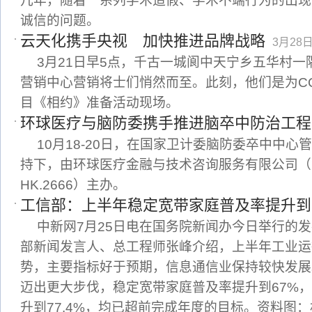
几年，随着一系列学术造假、学术不端行为的出现
诚信的问题。
云天化携手央视 加快推进品牌战略
3月28日 
3月21日早5点，千古一城阆中天宁乡五华村一
营销中心营销将士们悄然而至。此刻，他们是为CC
目《相约》准备活动现场。
环球医疗与脑防委携手推进脑卒中防治工程
10月18-20日，在国家卫计委脑防委卒中中
持下，由环球医疗金融与技术咨询服务有限公司（简
HK.2666）主办。
工信部：上半年稳定宽带家庭普及率提升到
中新网7月25日电在国务院新闻办今日举行的
部新闻发言人、总工程师张峰介绍，上半年工业运
势，主要指标好于预期，信息通信业保持较快发展
迈出更大步伐，稳定宽带家庭普及率提升到67%
升到77.4%，均已超前完成年度的目标。资料图