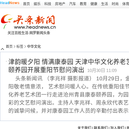
首页
娱乐
科技
房地产
汽车
教育
健康
生活
时尚
体
关注百姓生活·网罗新闻头条
首页
标签
中华文化
津韵暖夕阳 情满康泰园 天津中华文化养老
颐养园开展重阳节慰问演出
10月30日 11:09
头条新闻讯 （李兆祥 摄影报道） 10月29日
阳敬老情意浓， 艺术慰问暖人心。在传统重阳佳
化养老艺术团一行走进沧州青县康泰颐养园，为园
彩的文艺慰问演出。主持人李兆祥、周永欣代表艺
的诚挚问候，并对康泰园工作人员的辛勤付出表示
关于我们
|
联系我们
|
加入我们
|