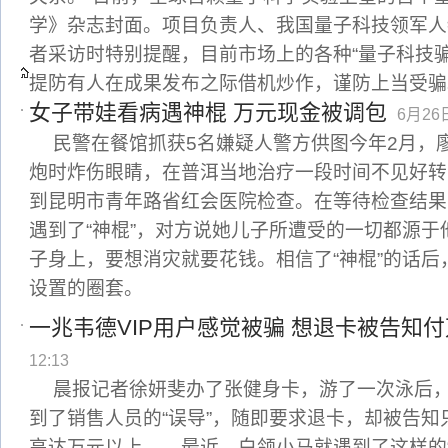
学》杂志封面。项目负责人、我国量子科技领军人
者采访时特别提醒，目前市场上的各种“量子科技
提防有人在成果发布之际借机炒作，谨防上当受骗
女子带娃看病遇神棍 万元现金被调包
6月26日
民警在餐馆抓获5名嫌疑人警方供图今年2月，
炮时炸伤眼睛，在普洱当地治疗一段时间不见好转
到昆明市青年路省红会医院检查。在等待检查结果
遇到了“神棍”，对方说她儿子所遭受的一切都源
子身上，要想消灾就要花钱。相信了“神棍”的话
设置的圈套。
一兆韦德VIP用户感觉被骗 想退卡被告知
12:13
晨报记者徐妍斐办了张健身卡，游了一次泳后
到了销售人员的“误导”，随即要求退卡，却被告
高达万元以上……最近，白领小马就遇到了这样的