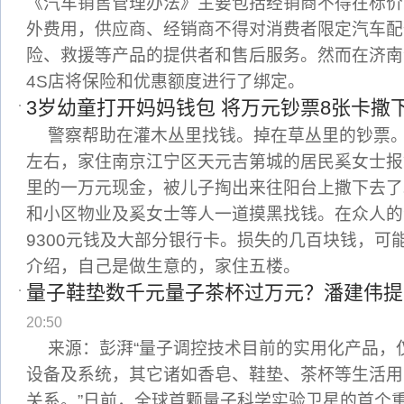
《汽车销售管理办法》主要包括经销商不得在标价
外费用，供应商、经销商不得对消费者限定汽车配
险、救援等产品的提供者和售后服务。然而在济南
4S店将保险和优惠额度进行了绑定。
3岁幼童打开妈妈钱包 将万元钞票8张卡撒
警察帮助在灌木丛里找钱。掉在草丛里的钞票。7
左右，家住南京江宁区天元吉第城的居民奚女士报
里的一万元现金，被儿子掏出来往阳台上撒下去了
和小区物业及奚女士等人一道摸黑找钱。在众人的
9300元钱及大部分银行卡。损失的几百块钱，可
介绍，自己是做生意的，家住五楼。
量子鞋垫数千元量子茶杯过万元？潘建伟提
20:50
来源：彭湃“量子调控技术目前的实用化产品，
设备及系统，其它诸如香皂、鞋垫、茶杯等生活用
关系。”日前，全球首颗量子科学实验卫星的首个