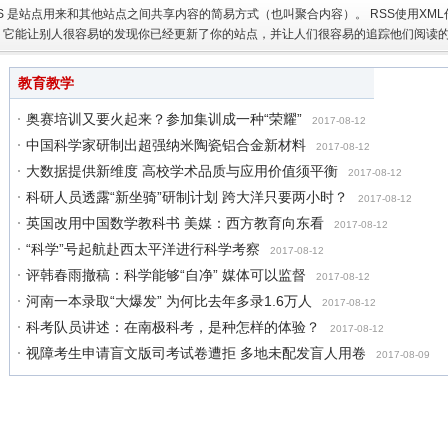
SS 是站点用来和其他站点之间共享内容的简易方式（也叫聚合内容）。 RSS使用XM
。它能让别人很容易t的发现你已经更新了你的站点，并让人们很容易的追踪他们阅读的所有
教育教学
奥赛培训又要火起来？参加集训成一种“荣耀”
2017-08-12
中国科学家研制出超强纳米陶瓷铝合金新材料
2017-08-12
大数据提供新维度 高校学术品质与应用价值须平衡
2017-08-12
科研人员透露“新坐骑”研制计划 跨大洋只要两小时？
2017-08-12
英国改用中国数学教科书 美媒：西方教育向东看
2017-08-12
“科学”号起航赴西太平洋进行科学考察
2017-08-12
评韩春雨撤稿：科学能够“自净” 媒体可以监督
2017-08-12
河南一本录取“大爆发” 为何比去年多录1.6万人
2017-08-12
科考队员讲述：在南极科考，是种怎样的体验？
2017-08-12
视障考生申请盲文版司考试卷遭拒 多地未配发盲人用卷
2017-08-09