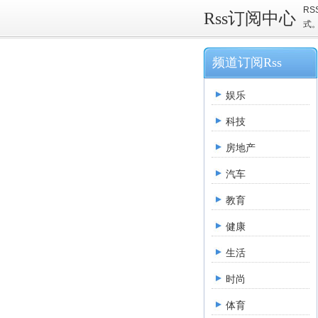
R
Rss订阅中心
式
频道订阅Rss
娱乐
科技
房地产
汽车
教育
健康
生活
时尚
体育