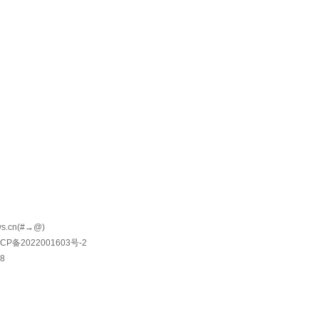
.cn(#→@)
津ICP备2022001603号-2
8