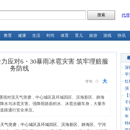
代理
教育
健康
生活
时尚
体育
育儿
旅游
游戏
快讯
力应对6・30暴雨冰雹灾害 筑牢理赔服
务防线
深
平
大
小
红
字号:
演
【
遭遇强对流天气突袭，中心城区及环城四区、滨海新区、静海
干
降水与冰雹灾害。强降雨路面积水、冰雹击砸车身，大量市
军
道路通行安全承压。
年
特
流天气突袭，中心城区及环城四区、滨海新区、静海区、宁河