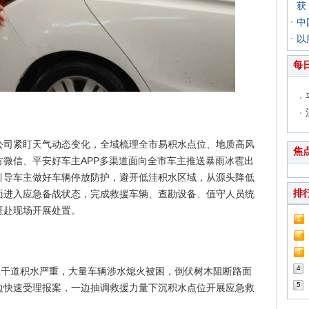
获
中
以
每
公司紧盯天气动态变化，全域梳理全市易积水点位、地质高风
焦
微信、平安好车主APP多渠道面向全市车主推送暴雨冰雹出
引导车主做好车辆停放防护，避开低洼积水区域，从源头降低
排
面进入应急备战状态，完成救援车辆、查勘设备、值守人员统
赶赴现场开展处置。
1
2
3
4
主干道积水严重，大量车辆涉水熄火被困，倒伏树木阻断路面
5
边快速受理报案，一边抽调救援力量下沉积水点位开展应急救