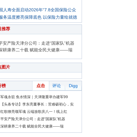
国人寿全面启动2026年“7.8全国保险公众
服务温度擦亮保障底色 以保险力量绘就德
日推荐
平安产险天津分公司：走进“国家队”机器
深耕康养二十载 赋能全民大健康——瑞
点图片
行榜
点击
评论
Digg
军魂永驻 鱼水情深｜天津隆重举办建军99
【头条专访】李东亮董事长：苦难砺初心，实
红歌嘹亮颂军魂 云端放歌庆八一！线上红
平安产险天津分公司：走进“国家队”机器
深耕康养二十载 赋能全民大健康——瑞