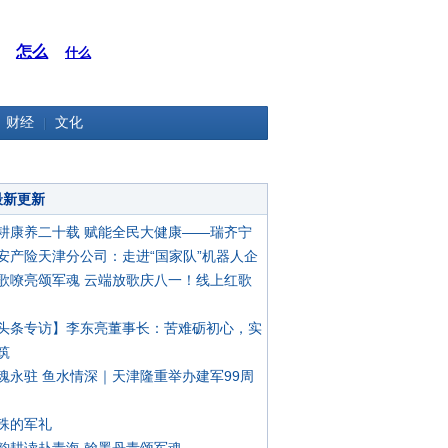
怎么
什么
财经
文化
最新更新
耕康养二十载 赋能全民大健康——瑞齐宁
安产险天津分公司：走进“国家队”机器人企
歌嘹亮颂军魂 云端放歌庆八一！线上红歌
头条专访】李东亮董事长：苦难砺初心，实
筑
魂永驻 鱼水情深｜天津隆重举办建军99周
殊的军礼