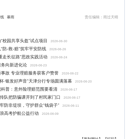
防线
暴雨
责任编辑：雨过天晴
“校园共享头盔”试点项目
2026-06-30
防-救-赔”筑牢平安防线
2026-06-26
重走长征路”思政实践活动
2026-06-24
服务向新进化论
2026-06-23
事故 专业理赔服务获客户赞誉
2026-06-22
杯·银发好声音”天津分行专场圆满落幕
2026-06-20
识科普：意外险理赔范围要看清
2026-06-17
宣传队把防骗课开到了村民家门口
2026-06-17
牢防非堤坝，守护群众“钱袋子”
2026-06-11
破浪高考护航公益行动
2026-06-09