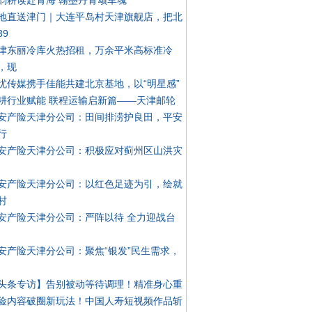
韵耕读赴青海 翰墨丹青颂军魂
地直送津门｜大连平岛村天津旗舰店，把北
39
津东丽冷库火热招租，万余平米高标准冷
，现
忧传媒携手佳能共建北京基地，以“明星感”
耕行业赋能 联程运输启新篇——天津邮轮
安产险天津分公司：田间排涝护良田，平安
行
安产险天津分公司：积极应对蓟州区山洪灾
安产险天津分公司：以红色足迹为引，绘就
村
安产险天津分公司：严阵以待 全力迎战台
安产险天津分公司：聚焦“银发”民生需求，
头条专访】告别被动等待调理！精准身心重
险内容破圈新玩法！中国人寿短视频作品斩