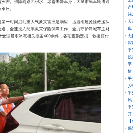
艺
雹灾害。强降雨路面积水、冰雹击砸车身，大量市民车辆遭遇
产
全承压。
纬
天
司第一时间启动重大气象灾害应急响应，迅速组建抢险救援队
库
通道，全速投入防汛救灾保险保障工作，全力守护津城车主财
无
计受理暴雨冰雹相关报案400余件，各项查勘定损、救援赔付
深
平
践
平
情
平
乡
平
风
平
开
【
保