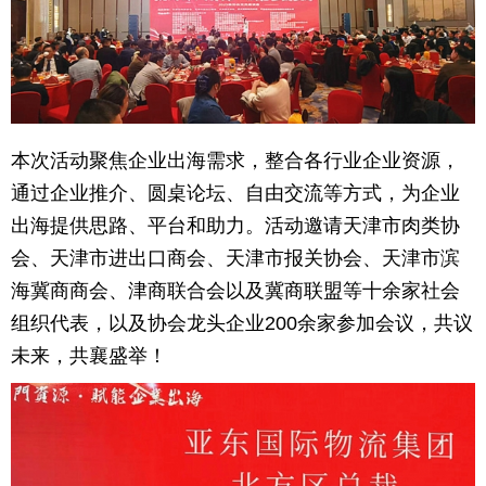
育
育
儿
旅
游
游
本次活动聚焦企业出海需求，整合各行业企业资源，
戏
快
通过企业推介、圆桌论坛、自由交流等方式，为企业
出海提供思路、平台和助力。活动邀请天津市肉类协
讯
财
会、天津市进出口商会、天津市报关协会、天津市滨
经
文
海冀商商会、津商联合会以及冀商联盟等十余家社会
组织代表，以及协会龙头企业200余家参加会议，共议
化
未来，共襄盛举！