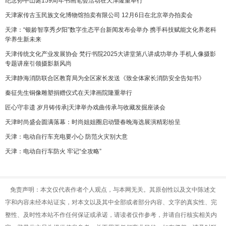
纪念孙中山诞159周年书画笔会活动在天津隆重举行
天津家传古玉民族文化博物馆拍卖有限公司 12月6日在北京举办拍卖会
天津：“银龄智享秀夕阳”数字生态平台新闻发布会举办 携手科技赋能文化养老科
学养生新未来
天津传统文化产业发展协会 梵行书院2025大讲堂第八讲成功举办 手机人像摄影
专题讲座引领摄影新风尚
天津静海消防联合区教育局为全区家长发送《致全体家长消防安全告知书》
秦征先生铜像雕塑捐赠仪式在天津画院隆重举行
匠心守非遗 岁月铸传承|天津举办戏曲传承与收藏发掘座谈会
天津时尚盛会圆满落幕：时尚姐姐圈启动暨春晚海选展演精彩纷呈
天津：电动自行车充电要小心 防范火灾别大意
天津：电动自行车防火 牢记“全攻略”
免责声明：本文仅代表作者个人观点，与本网无关。其原创性以及文中陈述文
字和内容未经本站证实，对本文以及其中全部或者部分内容、文字的真实性、完
整性、及时性本站不作任何保证或承诺，请读者仅作参考，并请自行核实相关内