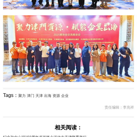
Tags：
聚力
津门
天津
出海
资源
企业
责任编辑：李兆祥
相关阅读：