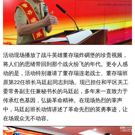
活动现场播放了战斗英雄董存瑞炸碉堡的珍贵视频，
将人们的思绪带回到那个战火纷飞的年代。更令人感
动的是，活动特别邀请了董存瑞连老战士、董存瑞班
原第22任班长马廷起同志到场。现已担任和平区关工
委常务副主任兼秘书长的马廷起，多年来一直致力于
传承红色基因，弘扬革命精神。在现场热烈的掌声
中，马廷起班长动情讲述了革命先烈的英勇事迹，让
在场观众无不动容。