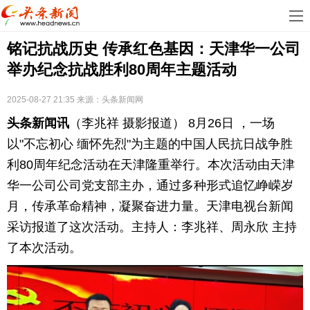
首
铭记抗战历史 传承红色基因：天津华一公司
页
娱
举办纪念抗战胜利80周年主题活动
乐
科
2025-08-27 21:35
来源：
头条新闻网
技
房
头条新闻
讯
（李兆祥 摄影报道） 8月26日 ，一场
地
汽
以"不忘初心 缅怀先烈"为主题的中国人民抗日战争胜
利80周年纪念活动在天津隆重举行。本次活动由天津
产
车
教
华一公司公司党支部主办，通过多种形式追忆峥嵘岁
月，传承革命精神，凝聚奋进力量。天津电视台新闻
育
健
采访报道了这次活动。主持人：李兆祥、周永欣 主持
康
生
了本次活动。
活
时
尚
体