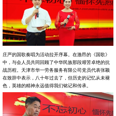
育
育
儿
旅
游
游
戏
快
庄严的国歌奏唱为活动拉开序幕。在激昂的《国歌》
讯
财
中，与会人员共同回顾了中华民族那段艰苦卓绝的抗
经
文
战历程。天津市华一劳务服务有限公司党员代表张颖
在致辞中表示，八十年过去了，但历史的记忆从未褪
化
色，英雄的精神永远值得我们铭记和传承。