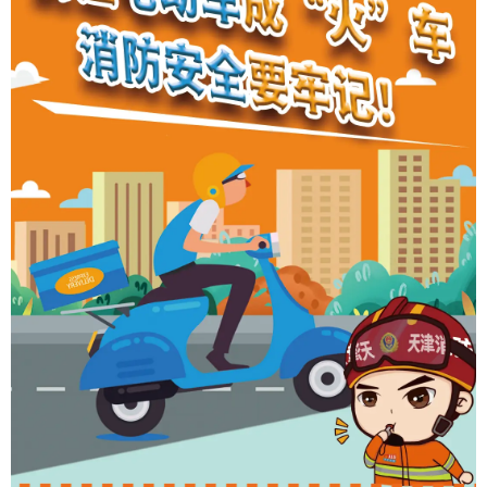
育
育
儿
旅
游
游
戏
快
讯
财
经
文
化