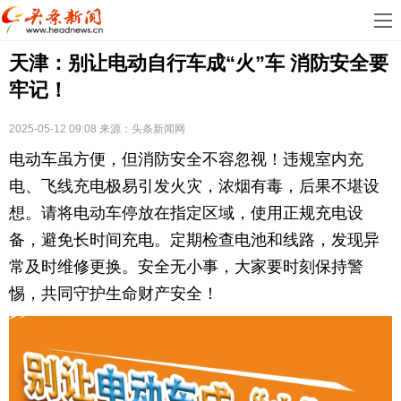
首
天津：别让电动自行车成“火”车 消防安全要
页
娱
牢记！
乐
科
2025-05-12 09:08
来源：
头条新闻网
技
房
电动车虽方便，但消防安全不容忽视！违规室内充
地
汽
电、飞线充电极易引发火灾，浓烟有毒，后果不堪设
想。请将电动车停放在指定区域，使用正规充电设
产
车
教
备，避免长时间充电。定期检查电池和线路，发现异
常及时维修更换。安全无小事，大家要时刻保持警
育
健
惕，共同守护生命财产安全！
康
生
活
时
尚
体