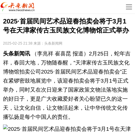
首
2025·首届民间艺术品迎春拍卖会将于3月1
页
娱
号在天津家传古玉民族文化博物馆正式举办
乐
科
2025-02-25 21:38
来源：
头条新闻网
技
房
头条新闻讯
（李兆祥 崔喜昆 报道）2月25日，蛇年吉
地
汽
祥，春回大地，万物随春醒，“天津家传古玉民族文化
博物馆拍卖公司2025·首届民间艺术品迎春拍卖会”正
产
车
教
在紧锣密鼓地展览中，该迎春拍卖会将于3月1号正式
举办，同时又在次日迎来了国家政策文物法落地实施
育
健
的好日子，更是广大收藏爱好者关心盼望已久的这一
康
生
天，让文化自信，让文物活起来，让中华传统文化传
播弘扬是每个中国人的责任。
活
时
尚
体