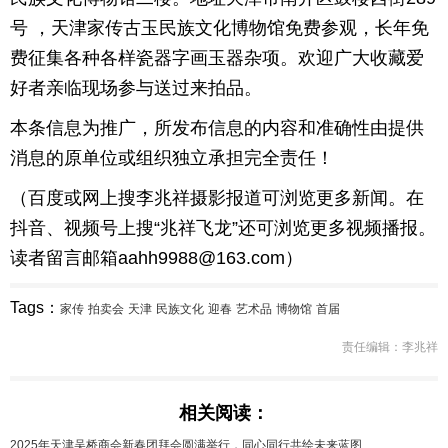
号 ，天津家传古玉民族文化博物馆免费参观，长年免
费征集各种各样瓷器字画玉器杂项。欢迎广大收藏爱
好者亲临现场参与送过来拍品。
本条信息为推广，所发布信息的内容和准确性由提供
消息的原单位或组织独立承担完全责任！
（百度或网上搜李兆祥摄影报道可浏览更多新闻。在
抖音、视频号上搜“兆祥飞龙”还可浏览更多视频播报。
读者留言邮箱aahh9988@163.com）
Tags：
家传
拍卖会
天津
民族文化
迎春
艺术品
博物馆
首届
责任编辑：李兆祥
相关阅读：
2025年天津吴桥商会新春团拜会圆满举行，同心同行共绘未来蓝图