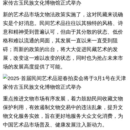
育
育
新的艺术品市场文物法政策实施了，这对民藏来说确
实是个好消息。民间艺术品往往以其独特的风格、诗
儿
旅
意和精神受到普遍认可，但由于其分散的状态、低价
游
游
格和难以流通的局面，其发展一直以来一直受到阻
碍；而新的政策的出台，将大大促进民藏艺术的发
戏
快
展，改变这一难以改变的状态，同时也为抢占未来市
讯
财
场的发展高度提供了可能。
经
文
化
重点推进文物市场有序发展，着力鼓励民间收藏文物
保护利用，有效遏制文物交易中的违法乱象，提升文
物文化服务实效，旨在更好地服务大众文化消费，为
中国艺术品市场普及、健康发展注入新动力。