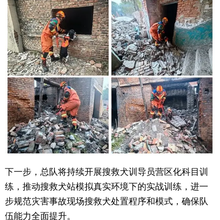
育
育
儿
旅
游
游
戏
快
讯
财
富
文
化
下一步，总队将持续开展搜救犬训导员营区化科目训
练，推动搜救犬站模拟真实环境下的实战训练，进一
步规范灾害事故现场搜救犬处置程序和模式，确保队
伍能力全面提升。