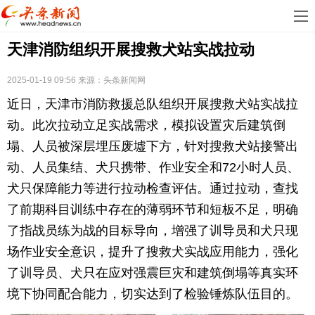
首
天津消防组织开展搜救犬站实战拉动
页
娱
乐
科
2025-01-19 09:56
来源：
头条新闻网
近日，天津市消防救援总队组织开展搜救犬站实战拉
技
房
动。此次拉动立足实战需求，模拟设置灾后建筑倒
地
汽
塌、人员被深层埋压废墟下方，针对搜救犬站接警出
动、人员集结、犬只携带、作业安全和72小时人员、
产
车
教
犬只保障能力等进行拉动检查评估。通过拉动，查找
了前期科目训练中存在的薄弱环节和短板不足，明确
育
健
了指战员练为战的目标导向，增强了训导员和犬只现
康
生
场作业安全意识，提升了搜救犬实战应用能力，强化
了训导员、犬只在应对强震巨灾和建筑倒塌等真实环
活
时
境下协同配合能力，切实达到了检验锤炼队伍目的。
尚
体