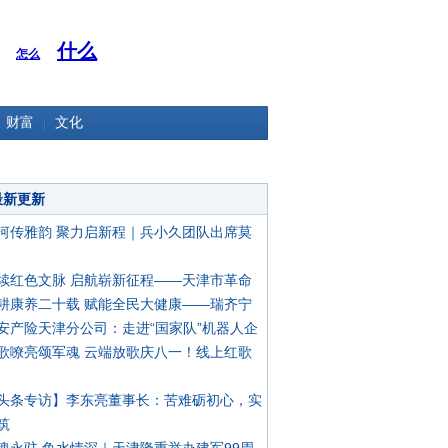
什么
怎么
财富
文化
最新更新
河传雅韵 聚力启新程｜兵小久团队出席莫
续红色文脉 启航崭新征程——天津市革命
耕康养二十载 赋能全民大健康——瑞齐宁
安产险天津分公司：走进“国家队”机器人企
歌嘹亮颂军魂 云端放歌庆八一！线上红歌
头条专访】李东亮董事长：苦难砺初心，实
筑