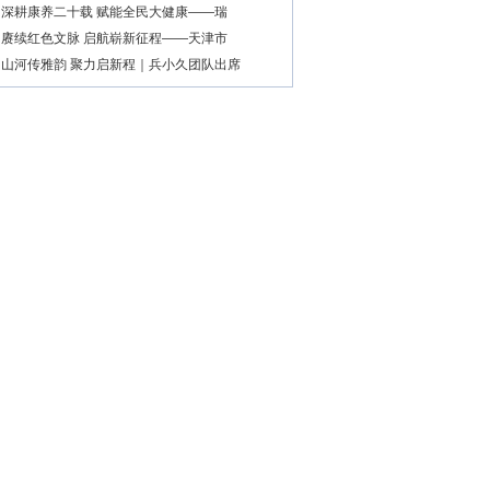
深耕康养二十载 赋能全民大健康——瑞
赓续红色文脉 启航崭新征程——天津市
山河传雅韵 聚力启新程｜兵小久团队出席