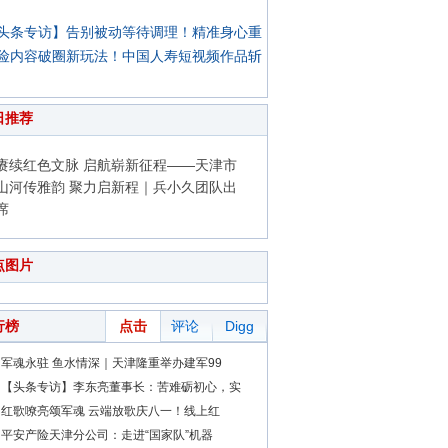
头条专访】告别被动等待调理！精准身心重
险内容破圈新玩法！中国人寿短视频作品斩
日推荐
赓续红色文脉 启航崭新征程——天津市
山河传雅韵 聚力启新程｜兵小久团队出
席
点图片
行榜
点击
评论
Digg
军魂永驻 鱼水情深｜天津隆重举办建军99
【头条专访】李东亮董事长：苦难砺初心，实
红歌嘹亮颂军魂 云端放歌庆八一！线上红
平安产险天津分公司：走进“国家队”机器