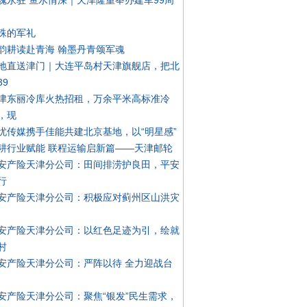
魂永驻 鱼水情深｜天津隆重举办建军99周
殊的军礼
韵耕读赴青海 翰墨丹青颂军魂
地直送津门｜大连平岛村天津旗舰店，把北
39
津东丽冷库火热招租，万余平米高标准冷
，现
忧传媒携手佳能共建北京基地，以“明星感”
耕行业赋能 联程运输启新篇——天津邮轮
安产险天津分公司：田间排涝护良田，平安
行
安产险天津分公司：积极应对蓟州区山洪灾
安产险天津分公司：以红色足迹为引，绘就
村
安产险天津分公司：严阵以待 全力迎战台
安产险天津分公司：聚焦“银发”民生需求，