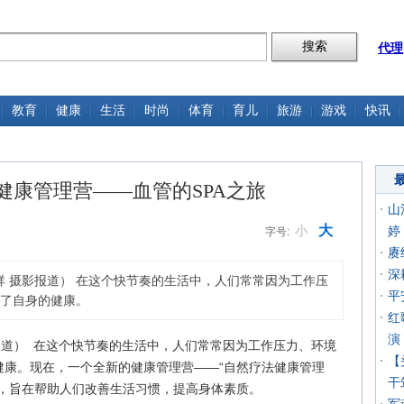
代理
教育
健康
生活
时尚
体育
育儿
旅游
游戏
快讯
健康管理营——血管的SPA之旅
山
大
小
婷
字号:
赓
深
祥 摄影报道） 在这个快节奏的生活中，人们常常因为工作压
平
了自身的健康。
红
演
报道） 在这个快节奏的生活中，人们常常因为工作压力、环境
【
健康。现在，一个全新的健康管理营——“自然疗法健康管理
干
心，旨在帮助人们改善生活习惯，提高身体素质。