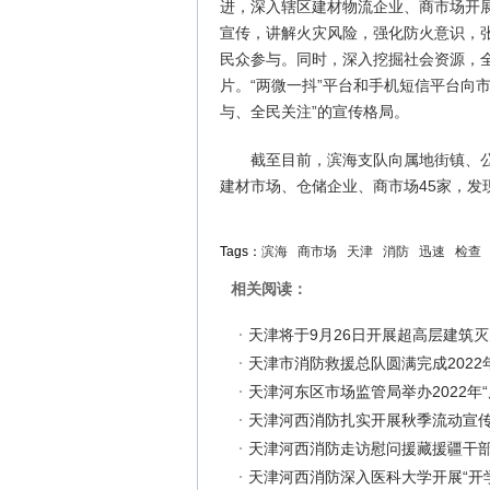
进，深入辖区建材物流企业、商市场开展
宣传，讲解火灾风险，强化防火意识，张
民众参与。同时，深入挖掘社会资源，全
片。“两微一抖”平台和手机短信平台向
与、全民关注”的宣传格局。
截至目前，滨海支队向属地街镇、
建材市场、仓储企业、商市场45家，发现
Tags：
滨海
商市场
天津
消防
迅速
检查
相关阅读：
天津将于9月26日开展超高层建筑
天津市消防救援总队圆满完成202
天津河东区市场监管局举办2022年
天津河西消防扎实开展秋季流动宣
天津河西消防走访慰问援藏援疆干
天津河西消防深入医科大学开展“开