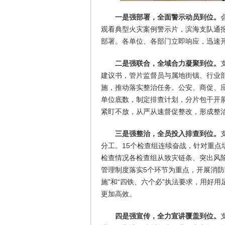
一是强部署，全面警示动员到位。
观看典型火灾案例警示片，滨海支队通
部署。各单位、各部门立即响应，迅速
二是强联合，全域合力凝聚到位。
建议书，管片监督员与属地街镇、行业
施，推动落实整治任务。公安、商促、
单位底数，制定排查计划，分片包干开
紧盯不放，从严从速督促整改，形成整
三是强整治，全员投入排查到位。
分工。15个检查组连续奋战，针对重
检查情况各检查组从致灾链条、突出风
管理制度落实5个环节为重点，开展消防
施”和“四铁、六个必”执法要求，用好
更加高效。
四是强宣传，全力宣讲覆盖到位。