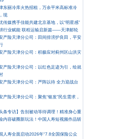
39
津东丽冷库火热招租，万余平米高标准冷
，现
忧传媒携手佳能共建北京基地，以“明星感”
耕行业赋能 联程运输启新篇——天津邮轮
安产险天津分公司：田间排涝护良田，平安
行
安产险天津分公司：积极应对蓟州区山洪灾
安产险天津分公司：以红色足迹为引，绘就
村
安产险天津分公司：严阵以待 全力迎战台
安产险天津分公司：聚焦“银发”民生需求，
头条专访】告别被动等待调理！精准身心重
险内容破圈新玩法！中国人寿短视频作品斩
国人寿全面启动2026年“7.8全国保险公众