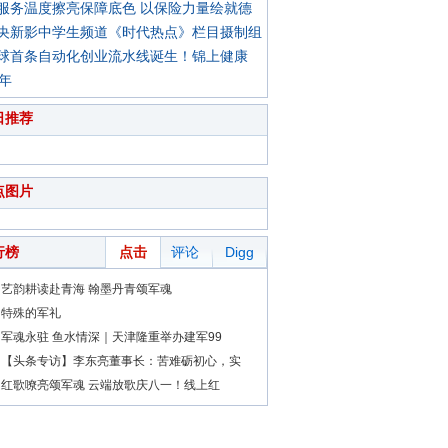
服务温度擦亮保障底色 以保险力量绘就德
央新影中学生频道《时代热点》栏目摄制组
球首条自动化创业流水线诞生！锦上健康
0年
日推荐
点图片
行榜
点击
评论
Digg
艺韵耕读赴青海 翰墨丹青颂军魂
特殊的军礼
军魂永驻 鱼水情深｜天津隆重举办建军99
【头条专访】李东亮董事长：苦难砺初心，实
红歌嘹亮颂军魂 云端放歌庆八一！线上红