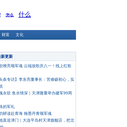
什么
理
怎么
财富
文化
最新更新
歌嘹亮颂军魂 云端放歌庆八一！线上红歌
头条专访】李东亮董事长：苦难砺初心，实
筑
魂永驻 鱼水情深｜天津隆重举办建军99周
殊的军礼
韵耕读赴青海 翰墨丹青颂军魂
地直送津门｜大连平岛村天津旗舰店，把北