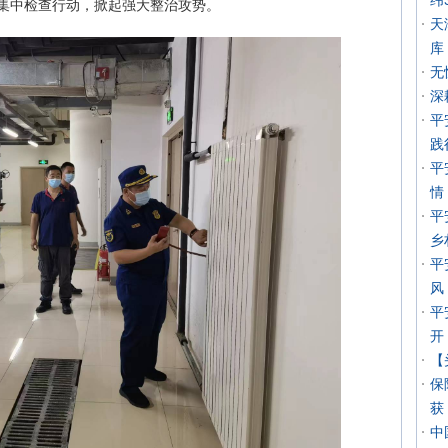
纬
场集中检查行动，掀起强大整治攻势。
天
库
无
深
平
践
平
情
平
乡
平
风
平
开
【
保
获
中