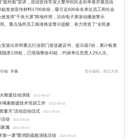
“面对面”宣讲，流动宣传车深入繁华街区走街串巷开展流动
贴发放宣传材料1700余份，吸引近600余名单位员工和社会
效发挥“千块大屏”阵地作用，沿街电子屏滚动播放警示
市民、重点场所员工精准推送警示提醒，有力营造了“全民参
公安派出所和重点行业部门发送建议书、提示函7份，累计检查
隐患138处，已现场整改43处，约谈单位负责人29人次。
行动
开展
责任编辑：雨过天晴
灭火救援拉动演练
2022-09-25
2年绳索救援技术培训工作
2022-09-25
“质量月”活动启动仪式
2022-09-24
传活动
2022-09-24
部家属
2022-09-24
学第一课”暨消防疏散演练活动
2022-09-24