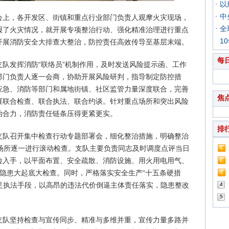
以
中
会上，各开发区、街镇和重点行业部门负责人观摩火灾现场，
全
报了火灾情况，就开展专项整治行动、强化精准治理进行重点
1
开展消防安全大排查大整治，防控责任高效传导至基层末端。
每
支队发挥消防“联络员”机制作用，及时发送风险提示函、工作
部门负责人逐一会商，协助开展风险研判，指导制定防控措
应急、消防等部门和属地街镇、社区监管力量深度联合，完善
焦
展联合检查、联合执法、联合约谈。针对重点场所和突出风险
治合力，消防责任链条压得更紧更实。
排
支队召开集中检查行动专题部署会，细化整治措施，明确整治
点场所逐一进行滚动检查。支队主要负责同志及时调度点评当日
1
险入手，以平面布置、安全疏散、消防设施、用火用电用气、
2
隐患大起底大检查。同时，严格落实安全生产“十五条硬措
3
用足执法手段，以高昂的违法代价倒逼主体责任落实，隐患整改
4
5
支队坚持检查与宣传同步、精准与多维并重，宣传力量多路并