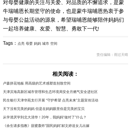
对母婴健康的关注与关爱、对品质的不懈追求，是蒙
牛瑞哺恩长期坚守的使命，也是蒙牛瑞哺恩热衷于参
与母婴公益活动的源泉，希望瑞哺恩能够陪伴妈妈们
一起培养健康、友爱、智慧、勇敢下一代!
Tags：
点亮
母婴
妈妈
城市
空间
责任编辑：雨过天晴
相关阅读：
卢森拼花地板 用高级的艺术感塑造别致空间
天津滨海高新区城市管理和生态环境局安全月燃气安全进社区
民生银行天津华苑支行开展 “守护希望 点亮未来”主题宣传活动
天下没有完美的妈妈 但是在妈妈眼里你是完美的宝贝
从学渣厌学到北大清华！20年，我妈妈“做对了”什么？
《余生请多指教》甜蜜轰炸“国民妈妈”郝文婷送女儿出嫁