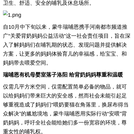
卫生、舒适、安全的哺乳及休息场所。
育
育
儿
旅
自10月中下旬以来，蒙牛瑞哺恩携手河南都市频道推
广“关爱背奶妈妈公益活动”这一社会责任项目，旨在深
游
游
入了解妈妈们在哺乳期的状态、发现问题并提供解决
戏
快
方案，让更多的妈妈体验育儿的幸福感，给宝宝、和
妈妈带去喂爱空间。
讯
财
瑞哺恩有机母婴室落子洛阳 给背奶妈妈尊重和温暖
富
文
仅需几平方米空间，仅需配置简单必备的物品，就可
化
以给妈妈们带来巨大的安全感，然而社会未能引起足
够重视造成了妈妈们“喂奶要猫在角落里，换尿布得当
众解决”的尴尬境地，蒙牛瑞哺恩用实际行动“安喂”背
奶妈妈，呼吁全社会能给她们多一份宽容的环境，尊
重女性的哺乳权。