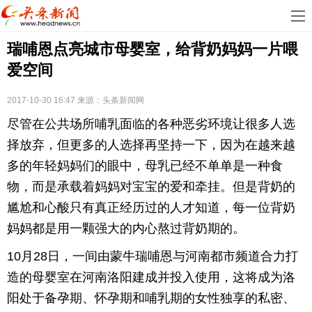
首
瑞哺恩点亮城市母婴室，给背奶妈妈一片喂
页
娱
爱空间
乐
科
2017-10-30 16:47
来源：
头条新闻网
技
房
尽管在公共场所哺乳面临的各种恶劣环境让很多人选
地
汽
择放弃，但更多的人选择再坚持一下，因为在越来越
多的年轻妈妈们的眼中，母乳已经不单单是一种食
产
车
教
物，而是承载着妈妈对宝宝的爱和牵挂。但是背奶的
尴尬和心酸只有真正经历过的人才知道，每一位背奶
育
健
妈妈都是用一颗强大的内心熬过背奶期的。
康
生
10月28日，一间由蒙牛瑞哺恩与河南都市频道合力打
活
时
造的母婴室在河南洛阳建成并投入使用，这将成为洛
阳处于备孕期、怀孕期和哺乳期的女性独享的私密、
尚
体